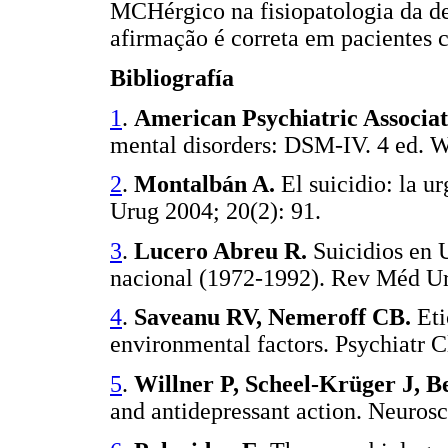
MCHérgico na fisiopatologia da de
afirmação é correta em pacientes
Bibliografía
1
.
American Psychiatric Associat
mental disorders: DSM-IV. 4 ed. 
2
.
Montalbán A.
El suicidio: la 
Urug 2004; 20(2): 91.
3
.
Lucero Abreu R.
Suicidios en 
nacional (1972-1992). Rev Méd Ur
4
.
Saveanu RV, Nemeroff CB.
Eti
environmental factors. Psychiatr 
5
.
Willner P, Scheel-Krüger J, B
and antidepressant action. Neuros