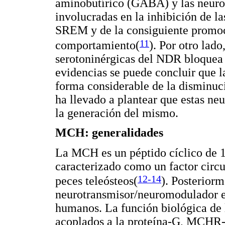
aminobutírico (GABA) y las neur
involucradas en la inhibición de l
SREM y de la consiguiente promoc
11
comportamiento(
)
. Por otro lad
serotoninérgicas del NDR bloquea 
evidencias se puede concluir que 
forma considerable de la disminuc
ha llevado a plantear que estas ne
la generación del mismo.
MCH: generalidades
La MCH es un péptido cíclico de 
caracterizado como un factor circ
12-14
peces teleósteos(
). Posterior
neurotransmisor/neuromodulador e
humanos. La función biológica de
acoplados a la proteína-G, MCHR-