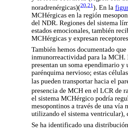
20
,
21
noradrenérgicas)(
). En la
figu
MCHérgicas en la región mesopont
del NDR. Regiones del sistema límb
estados emocionales, también reci
MCHérgicas y expresan receptores
También hemos documentado que lo
inmunorreactividad para la MCH. L
presentan un soma ependimario y u
parénquima nervioso; estas células
las pueden transportar hacia el pa
presencia de MCH en el LCR de ra
el sistema MCHérgico podría regula
mesopontinos a través de una vía
utilizando el sistema ventricular)
Se ha identificado una distribuci