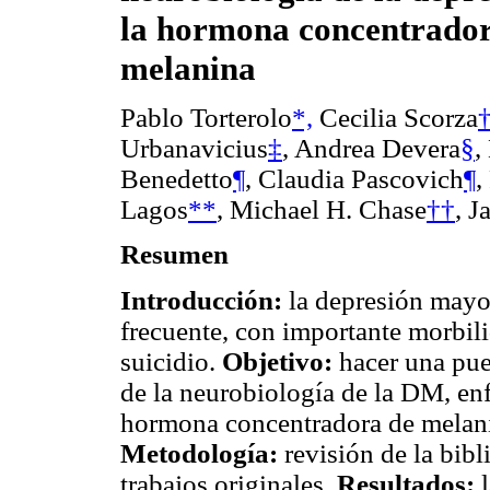
la hormona concentrado
melanina
Pablo Torterolo
*,
Cecilia Scorza
Urbanavicius
‡
, Andrea Devera
§
,
Benedetto
¶
, Claudia Pascovich
¶
,
Lagos
**
, Michael H. Chase
††
, J
Resumen
Introducción:
la depresión mayo
frecuente, con importante morbili
suicidio.
Objetivo:
hacer una pues
de la neurobiología de la DM, enf
hormona concentradora de melani
Metodología:
revisión de la bibl
trabajos originales.
Resultados:
l