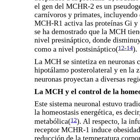
el gen del MCHR-2 es un pseudogen
carnívoros y primates, incluyendo
MCH-R1 activa las proteínas Gi y
se ha demostrado que la MCH tiene 
nivel presináptico, donde disminu
12-14
como a nivel postsináptico(
).
La MCH se sintetiza en neuronas c
hipotálamo posterolateral y en la 
neuronas proyectan a diversas reg
La MCH y el control de la homeo
Este sistema neuronal estuvo tradi
la homeostasis energética, es decir,
12
metabólica(
). Al respecto, la in
receptor MCHR-1 induce obesidad 
reducción de la temperatura corpor