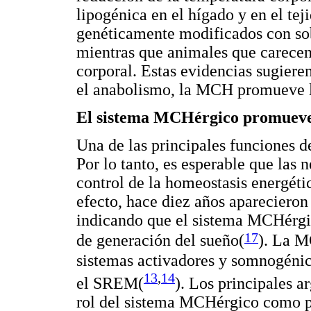
lipogénica en el hígado y en el te
genéticamente modificados con so
mientras que animales que carece
corporal. Estas evidencias sugier
el anabolismo, la MCH promueve la
El sistema MCHérgico promueve
Una de las principales funciones d
Por lo tanto, es esperable que las
control de la homeostasis energéti
efecto, hace diez años aparecieron
indicando que el sistema MCHérgi
17
de generación del sueño(
). La M
sistemas activadores y somnogéni
13
,
14
el SREM(
). Los principales 
rol del sistema MCHérgico como pr