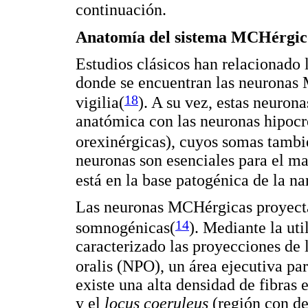
continuación.
Anatomía del sistema MCHérgico.
Estudios clásicos han relacionado 
donde se encuentran las neuronas 
18
vigilia(
). A su vez, estas neuron
anatómica con las neuronas hipoc
orexinérgicas), cuyos somas tambié
neuronas son esenciales para el ma
está en la base patogénica de la na
Las neuronas MCHérgicas proyecta
14
somnogénicas(
). Mediante la ut
caracterizado las proyecciones de
oralis (NPO), un área ejecutiva p
existe una alta densidad de fibras
y el
locus coeruleus
(región con d