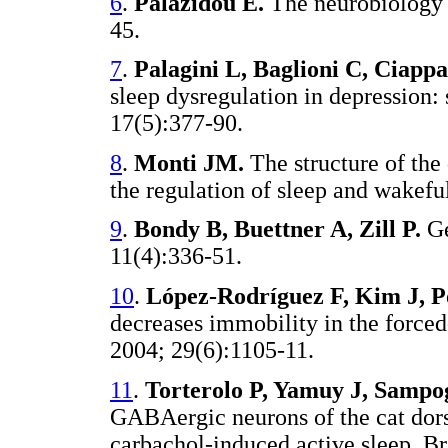
6
.
Palazidou E.
The neurobiology 
45.
7
.
Palagini L, Baglioni C, Ciapp
sleep dysregulation in depression:
17(5):377-90.
8
.
Monti JM.
The structure of the 
the regulation of sleep and wakef
9
.
Bondy B, Buettner A, Zill P.
Ge
11(4):336-51.
10
.
López-Rodríguez F, Kim J, P
decreases immobility in the forc
2004; 29(6):1105-11.
11
.
Torterolo P, Yamuy J, Samp
GABAergic neurons of the cat dors
carbachol-induced active sleep. B