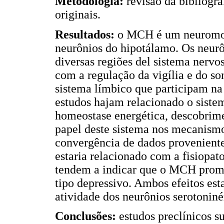
Metodologia:
revisão da bibliogra
originais.
Resultados:
o MCH é um neuromodu
neurônios do hipotálamo. Os neur
diversas regiões del sistema nervos
com a regulação da vigília e do so
sistema límbico que participam n
estudos hajam relacionado o sist
homeostase energética, descobrime
papel deste sistema nos mecanismo
convergência de dados provenient
estaria relacionado com a fisiopat
tendem a indicar que o MCH prom
tipo depressivo. Ambos efeitos es
atividade dos neurônios serotoniné
Conclusões:
estudos preclínicos 