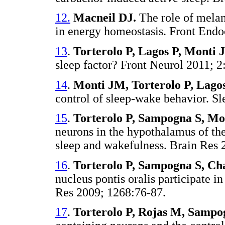
12.
Macneil DJ.
The role of melan
in energy homeostasis. Front Endo
13
.
Torterolo P, Lagos P, Monti 
sleep factor? Front Neurol 2011; 2
14
.
Monti JM, Torterolo P, Lagos
control of sleep-wake behavior. S
15
.
Torterolo P, Sampogna S, M
neurons in the hypothalamus of the 
sleep and wakefulness. Brain Res 
16
.
Torterolo P, Sampogna S, C
nucleus pontis oralis participate i
Res 2009; 1268:76-87.
17
.
Torterolo P, Rojas M, Samp