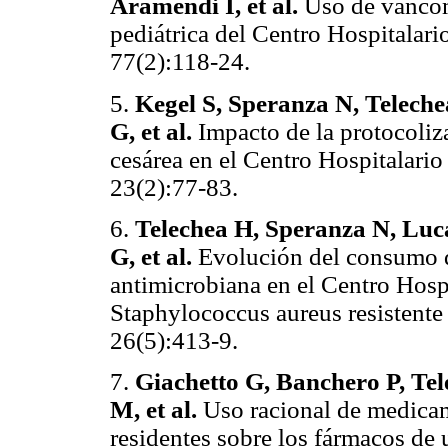
Aramendi I, et al.
Uso de vancomi
pediátrica del Centro Hospitalari
77(2):118-24.
5.
Kegel S, Speranza N, Teleche
G, et al.
Impacto de la protocolizac
cesárea en el Centro Hospitalari
23(2):77-83.
6.
Telechea H, Speranza N, Luca
G, et al.
Evolución del consumo de
antimicrobiana en el Centro Hospi
Staphylococcus aureus resistente 
26(5):413-9.
7.
Giachetto G, Banchero P, Te
M, et al.
Uso racional de medica
residentes sobre los fármacos de