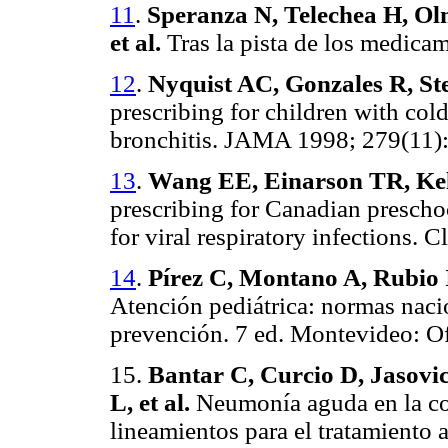
11
.
Speranza N, Telechea H, Olm
et al.
Tras la pista de los medica
12
.
Nyquist AC, Gonzales R, St
prescribing for children with cold
bronchitis. JAMA 1998; 279(11)
13
.
Wang EE, Einarson TR, Kel
prescribing for Canadian prescho
for viral respiratory infections. 
14
.
Pírez C, Montano A, Rubio I
Atención pediátrica: normas naci
prevención. 7 ed. Montevideo: 
15.
Bantar C, Curcio D, Jasovi
L, et al.
Neumonía aguda en la co
lineamientos para el tratamiento 