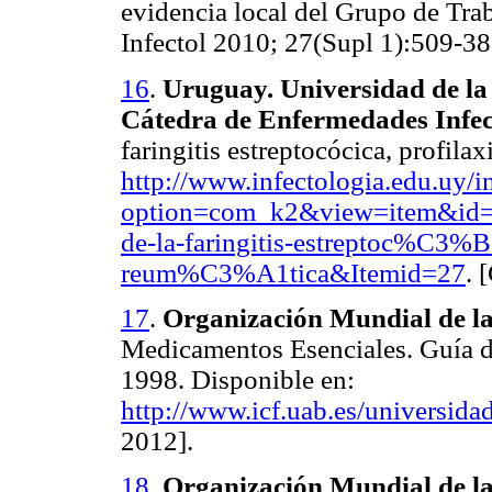
evidencia local del Grupo de Tra
Infectol 2010; 27(Supl 1):509-38
16
.
Uruguay. Universidad de la
Cátedra de Enfermedades Infec
faringitis estreptocócica, profilax
http://www.infectologia.edu.uy/
option=com_k2&view=item&id=5
de-la-faringitis-estreptoc%C3%B3
reum%C3%A1tica&Itemid=27
. 
17
.
Organización Mundial de la
Medicamentos Esenciales. Guía d
1998. Disponible en:
http://www.icf.uab.es/universida
2012].
18
.
Organización Mundial de la