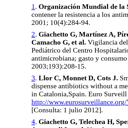
1
.
Organización Mundial de la 
contener la resistencia a los an
2001; 10(4):284-94.
2
.
Giachetto G, Martínez A, Pí
Camacho G, et al.
Vigilancia del
Pediátrico del Centro Hospitalari
antimicrobiana; gasto y consumo
2003;193):208-15.
3
.
Llor C, Monnet D, Cots J.
Sma
dispense antibiotics without a me
in Catalonia,Spain. Euro Surveill
http://www.eurosurveillance.org
[Consulta: 1 julio 2012].
4
.
Giachetto G, Telechea H, Spe