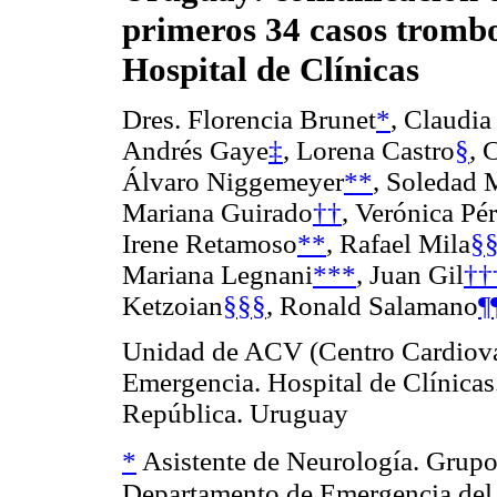
primeros 34 casos trombo
Hospital de Clínicas
Dres. Florencia Brunet
*
, Claudi
Andrés Gaye
‡
, Lorena Castro
§
, 
Álvaro Niggemeyer
**
, Soledad 
Mariana Guirado
††
, Verónica Pé
Irene Retamoso
**
, Rafael Mila
§
Mariana Legnani
***
, Juan Gil
††
Ketzoian
§§§
, Ronald Salamano
¶
Unidad de ACV (Centro Cardiovas
Emergencia. Hospital de Clínicas
República. Uruguay
*
Asistente de Neurología. Grupo
Departamento de Emergencia del H