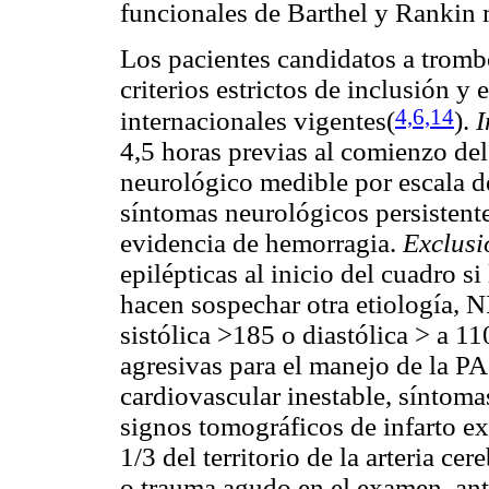
funcionales de Barthel y Rankin 
Los pacientes candidatos a trombo
criterios estrictos de inclusión 
4,6,14
internacionales vigentes(
)
.
I
4,5 horas previas al comienzo de
neurológico medible por escala 
síntomas neurológicos persistent
evidencia de hemorragia.
Exclusi
epilépticas al inicio del cuadro 
hacen sospechar otra etiología, N
sistólica >185 o diastólica > a
agresivas para el manejo de la P
cardiovascular inestable, síntom
signos tomográficos de infarto e
1/3 del territorio de la arteria c
o trauma agudo en el examen, ant