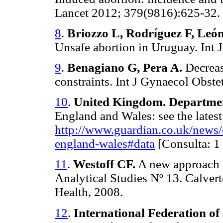
Lancet 2012; 379(9816):625-32.
8
.
Briozzo L, Rodríguez F, León 
Unsafe abortion in Uruguay. Int 
9
.
Benagiano G, Pera A.
Decreas
constraints. Int J Gynaecol Obste
10
.
United Kingdom. Departmen
England and Wales: see the lates
http://www.guardian.co.uk/news/d
england-wales#data
[Consulta: 1 
11
.
Westoff CF.
A new approach t
Analytical Studies Nº 13. Calver
Health, 2008.
12
.
International Federation of