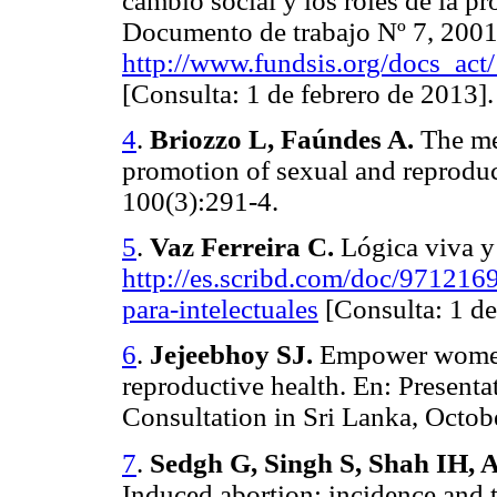
cambio social y los roles de la p
Documento de trabajo Nº 7, 2001
http://www.fundsis.org/docs_ac
[Consulta: 1 de febrero de 2013].
4
.
Briozzo L, Faúndes A.
The me
promotion of sexual and reproduc
100(3):291-4.
5
.
Vaz Ferreira C.
Lógica viva y
http://es.scribd.com/doc/9712169
para-intelectuales
[Consulta: 1 de
6
.
Jejeebhoy SJ.
Empower women,
reproductive health. En: Present
Consultation in Sri Lanka, Octob
7
.
Sedgh G, Singh S, Shah IH,
Induced abortion: incidence and