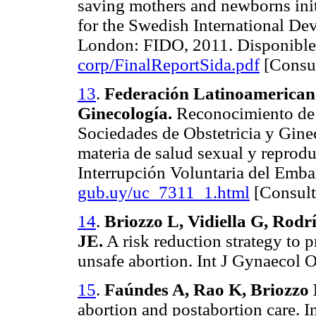
saving mothers and newborns init
for the Swedish International D
London: FIDO, 2011. Disponible
corp/FinalReportSida.pdf
[Consul
13
.
Federación Latinoamericana
Ginecología.
Reconocimiento de 
Sociedades de Obstetricia y Ginec
materia de salud sexual y reprodu
Interrupción Voluntaria del Emba
gub.uy/uc_7311_1.html
[Consulta
14
.
Briozzo L, Vidiella G, Rod
JE.
A risk reduction strategy to 
unsafe abortion. Int J Gynaecol 
15
.
Faúndes A, Rao K, Briozzo
abortion and postabortion care. 