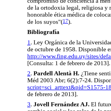
compromiso de conciencia a menud
de la ortodoxia legal, religiosa y
honorable ética médica de colocar
17
de los suyos"(
)
.
Bibliografía
1
. Ley Orgánica de la Universida
de octubre de 1958. Disponible e
http://www.fing.edu.uy/sites/def
[Consulta: 1 de febrero de 2013].
2
.
Pardell Alentà H.
¿Tiene sent
Méd 2003 Abr; 6(2):7-24. Dispon
script=sci_arttext&pid=S1575
de febrero de 2013].
3
.
Jovell Fernández AJ.
El futur