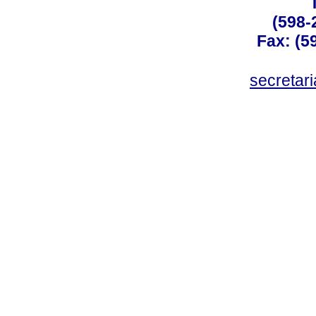
(598-
Fax: (59
secreta