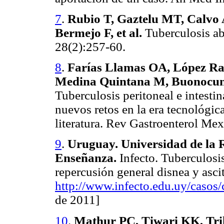
7
.
Rubio T, Gaztelu MT, Calvo 
Bermejo F, et al.
Tuberculosis ab
28(2):257-60.
8
.
Farías Llamas OA, López R
Medina Quintana M, Buonocunto
Tuberculosis peritoneal e intesti
nuevos retos en la era tecnológic
literatura. Rev Gastroenterol Me
9
.
Uruguay. Universidad de la R
Enseñanza.
Infecto. Tuberculosi
repercusión general disnea y asci
http://www.infecto.edu.uy/casos
de 2011]
10
.
Mathur PC, Tiwari KK, Tri