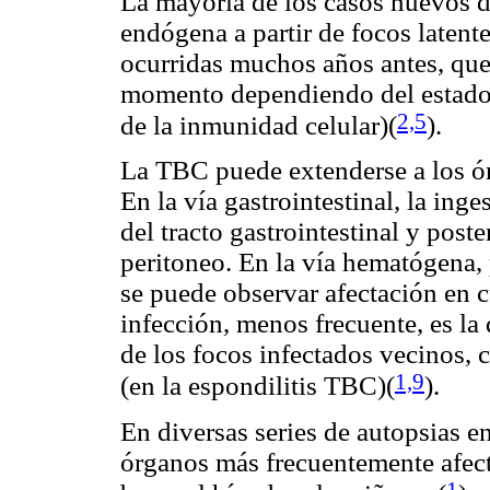
La mayoría de los casos nuevos d
endógena a partir de focos latent
ocurridas muchos años antes, que
momento dependiendo del estado 
2,5
de la inmunidad celular)(
).
La TBC puede extenderse a los ór
En la vía gastrointestinal, la ing
del tracto gastrointestinal y poste
peritoneo. En la vía hematógena, 
se puede observar afectación en c
infección, menos frecuente, es la 
de los focos infectados vecinos,
1,9
(en la espondilitis TBC)
(
).
En diversas series de autopsias e
órganos más frecuentemente afec
1