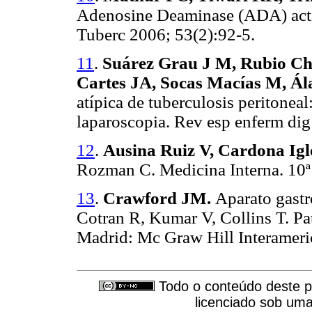
Adenosine Deaminase (ADA) activi
Tuberc 2006; 53(2):92-5.
11
.
Suárez Grau J M, Rubio Ch
Cartes JA, Socas Macías M, Ál
atípica de tuberculosis peritonea
laparoscopia. Rev esp enferm dig
12
.
Ausina Ruiz V, Cardona Igle
Rozman C. Medicina Interna. 10ª 
13
.
Crawford JM.
Aparato gastr
Cotran R, Kumar V, Collins T. Pat
Madrid: Mc Graw Hill Interameri
Todo o conteúdo deste pe
licenciado sob um