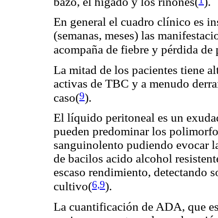
bazo, el hígado y los riñones(
).
En general el cuadro clínico es i
(semanas, meses) las manifestaci
acompaña de fiebre y pérdida de pe
La mitad de los pacientes tiene a
activas de TBC y a menudo derra
9
caso(
).
El líquido peritoneal es un exuda
pueden predominar los polimorfo
sanguinolento pudiendo evocar la
de bacilos acido alcohol resistent
escaso rendimiento, detectando s
6,9
cultivo(
).
La cuantificación de ADA, que e