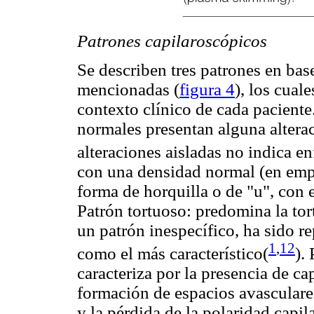
Patrones capilaroscópicos
Se describen tres patrones en base
mencionadas (
figura 4
), los cual
contexto clínico de cada paciente
normales presentan alguna altera
alteraciones aisladas no indica e
con una densidad normal (en empal
forma de horquilla o de "u", con 
Patrón tortuoso: predomina la tort
un patrón inespecífico, ha sido r
1
,
12
como el más característico
(
).
caracteriza por la presencia de ca
formación de espacios avasculare
y la pérdida de la polaridad capi