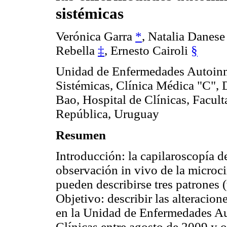
sistémicas
Verónica Garra
*
, Natalia Danes
Rebella
‡
, Ernesto Cairoli
§
Unidad de Enfermedades Autoin
Sistémicas, Clínica Médica "C", 
Bao, Hospital de Clínicas, Facul
República, Uruguay
Resumen
Introducción: la capilaroscopía d
observación in vivo de la microc
pueden describirse tres patrones 
Objetivo: describir las alteracion
en la Unidad de Enfermedades Au
Clínicas entre agosto de 2009 y o