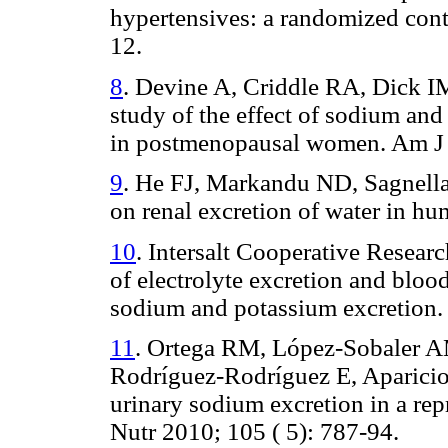
hypertensives: a randomized contr
12.
8
. Devine A, Criddle RA, Dick I
study of the effect of sodium and
in postmenopausal women. Am J C
9
. He FJ, Markandu ND, Sagnella
on renal excretion of water in h
10
. Intersalt Cooperative Researc
of electrolyte excretion and blood
sodium and potassium excretion.
11
. Ortega RM, López-Sobaler AM
Rodríguez-Rodríguez E, Aparicio A
urinary sodium excretion in a rep
Nutr 2010; 105 ( 5): 787-94.