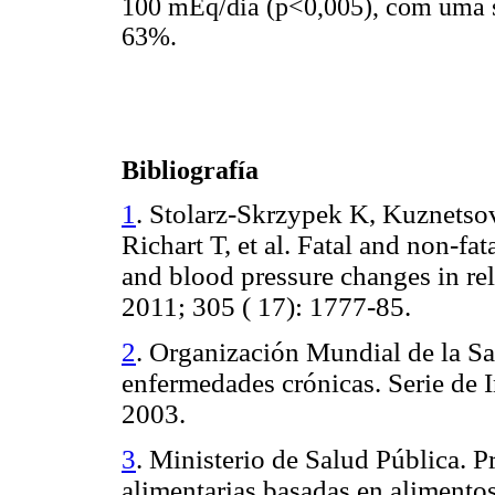
100 mEq/dia (p<0,005), com uma s
63%.
Bibliografía
1
. Stolarz-Skrzypek K, Kuznetsov
Richart T, et al. Fatal and non-fa
and blood pressure changes in re
2011; 305 ( 17): 1777-85.
2
. Organización Mundial de la Sa
enfermedades crónicas. Serie de
2003.
3
. Ministerio de Salud Pública. 
alimentarias basadas en aliment