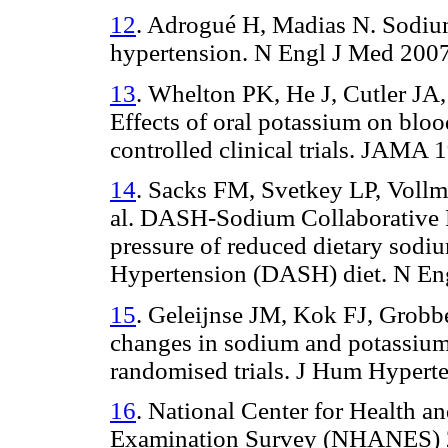
12
. Adrogué H, Madias N. Sodium
hypertension. N Engl J Med 2007
13
. Whelton PK, He J, Cutler JA,
Effects of oral potassium on blo
controlled clinical trials. JAMA 
14
. Sacks FM, Svetkey LP, Voll
al. DASH-Sodium Collaborative 
pressure of reduced dietary sodi
Hypertension (DASH) diet. N Eng
15
. Geleijnse JM, Kok FJ, Grobb
changes in sodium and potassium 
randomised trials. J Hum Hyperte
16
. National Center for Health an
Examination Survey (NHANES) 2