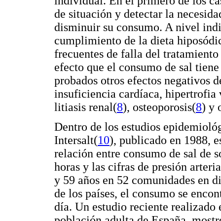
individual. En el primero de los ca
de situación y detectar la necesidad
disminuir su consumo. A nivel indiv
cumplimiento de la dieta hiposódic
frecuentes de falla del tratamient
efecto que el consumo de sal tiene s
probados otros efectos negativos
insuficiencia cardíaca, hipertrofia
litiasis renal
(
8
), osteoporosis(
8
) y
Dentro de los estudios epidemioló
Intersalt
(
10
), publicado en 1988, e
relación entre consumo de sal de s
horas y las cifras de presión arter
y 59 años en 52 comunidades en di
de los países, el consumo se encon
día. Un estudio reciente realizado 
población adulta de España, mostr