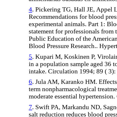
4
. Pickering TG, Hall JE, Appel L
Recommendations for blood pres
experimental animals. Part 1: B
statement for professionals from
Public Education of the America
Blood Pressure Research.. Hypert
5
. Kupari M, Koskinen P, Virolain
in a population sample aged 36 to 
intake. Circulation 1994; 89 ( 3)
6
. Jula AM, Karanko HM. Effects 
term nonpharmacological treatmen
moderate essential hypertension. 
7
. Swift PA, Markandu ND, Sag
salt reduction reduces blood pres