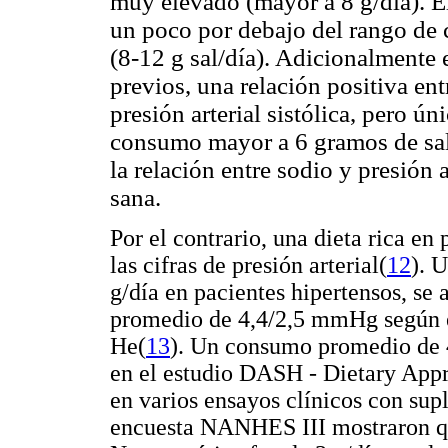
muy elevado (mayor a 8 g/día). El
un poco por debajo del rango de c
(8-12 g sal/día). Adicionalmente 
previos, una relación positiva ent
presión arterial sistólica, pero ú
consumo mayor a 6 gramos de sal 
la relación entre sodio y presión 
sana.
Por el contrario, una dieta rica en
las cifras de presión arterial
(
12
). 
g/día en pacientes hipertensos, se 
promedio de 4,4/2,5 mmHg según e
He
(
13
). Un consumo promedio de 4,
en el estudio DASH - Dietary App
en varios ensayos clínicos con sup
encuesta NANHES III mostraron q