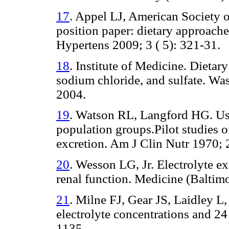
17
. Appel LJ, American Society
position paper: dietary approach
Hypertens 2009; 3 ( 5): 321-31.
18
. Institute of Medicine. Dietar
sodium chloride, and sulfate. W
2004.
19
. Watson RL, Langford HG. Use
population groups.Pilot studies 
excretion. Am J Clin Nutr 1970; 
20
. Wesson LG, Jr. Electrolyte exc
renal function. Medicine (Baltim
21
. Milne FJ, Gear JS, Laidley L,
electrolyte concentrations and 24
1135.