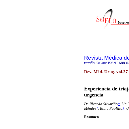
Revista Médica d
versão On-line
ISSN
1688-0
Rev. Méd. Urug. vol.27
Experiencia de tria
urgencia
Dr. Ricardo Silvariño
*
, Lic
Méndez
†
, Elbio Paolillo
‡
, 
Resumen