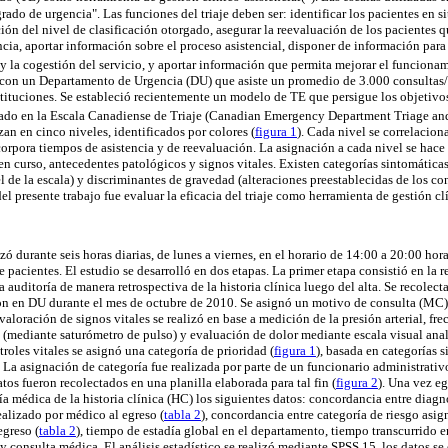
rado de urgencia". Las funciones del triaje deben ser: identificar los pacientes en si
ción del nivel de clasificación otorgado, asegurar la reevaluación de los pacientes q
cia, aportar información sobre el proceso asistencial, disponer de información para o
 y la cogestión del servicio, y aportar información que permita mejorar el funcionam
con un Departamento de Urgencia (DU) que asiste un promedio de 3.000 consultas/
stituciones. Se estableció recientemente un modelo de TE que persigue los objetiv
sado en la Escala Canadiense de Triaje (Canadian Emergency Department Triage an
izan en cinco niveles, identificados por colores (
figura 1
). Cada nivel se correlacion
ncorpora tiempos de asistencia y de reevaluación. La asignación a cada nivel se ha
en curso, antecedentes patológicos y signos vitales. Existen categorías sintomática
 de la escala) y discriminantes de gravedad (alteraciones preestablecidas de los con
del presente trabajo fue evaluar la eficacia del triaje como herramienta de gestión cl
zó durante seis horas diarias, de lunes a viernes, en el horario de 14:00 a 20:00 hor
 pacientes. El estudio se desarrolló en dos etapas. La primer etapa consistió en la 
a auditoría de manera retrospectiva de la historia clínica luego del alta. Se recolec
on en DU durante el mes de octubre de 2010. Se asignó un motivo de consulta (MC
 valoración de signos vitales se realizó en base a medición de la presión arterial, fr
o (mediante saturómetro de pulso) y evaluación de dolor mediante escala visual ana
roles vitales se asignó una categoría de prioridad (
figura 1
), basada en categorías 
 La asignación de categoría fue realizada por parte de un funcionario administrati
os fueron recolectados en una planilla elaborada para tal fin (
figura 2
). Una vez e
a médica de la historia clínica (HC) los siguientes datos: concordancia entre diag
ealizado por médico al egreso (
tabla 2
), concordancia entre categoría de riesgo asig
egreso (
tabla 2
), tiempo de estadía global en el departamento, tiempo transcurrido 
je y consulta médica. El análisis estadístico se realizó mediante SPSS 15, los datos 