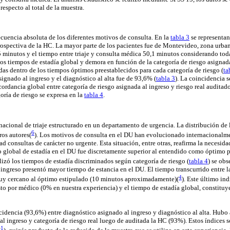
respecto al total de la muestra.
ecuencia absoluta de los diferentes motivos de consulta. En la
tabla 3
se representan
trospectiva de la HC. La mayor parte de los pacientes fue de Montevideo, zona urba
5 minutos y el tiempo entre triaje y consulta médica 50,1 minutos considerando todas
los tiempos de estadía global y demora en función de la categoría de riesgo asign
idas dentro de los tiempos óptimos preestablecidos para cada categoría de riesgo (
ta
signado al ingreso y el diagnóstico al alta fue de 93,6% (
tabla 3
). La coincidencia s
cordancia global entre categoría de riesgo asignada al ingreso y riesgo real auditado
ría de riesgo se expresa en la
tabla 4
.
nacional de triaje estructurado en un departamento de urgencia. La distribución de 
6
ros autores(
). Los motivos de consulta en el DU han evolucionado internacionalme
 consultas de carácter no urgente. Esta situación, entre otras, reafirma la necesid
o global de estadía en el DU fue discretamente superior al entendido como óptimo p
lizó los tiempos de estadía discriminados según categoría de riesgo (
tabla 4
) se ob
 ingreso presentó mayor tiempo de estancia en el DU. El tiempo transcurrido entre l
4
 muy cercano al óptimo estipulado (10 minutos aproximadamente)(
). Este último in
isto por médico (0% en nuestra experiencia) y el tiempo de estadía global, constitu
idencia (93,6%) entre diagnóstico asignado al ingreso y diagnóstico al alta. Hub
al ingreso y categoría de riesgo real luego de auditada la HC (93%). Estos índices s
1