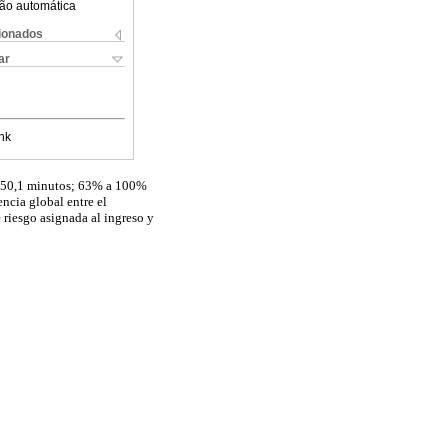
ão automática
cionados
ar
nk
ca 50,1 minutos; 63% a 100%
encia global entre el
 riesgo asignada al ingreso y