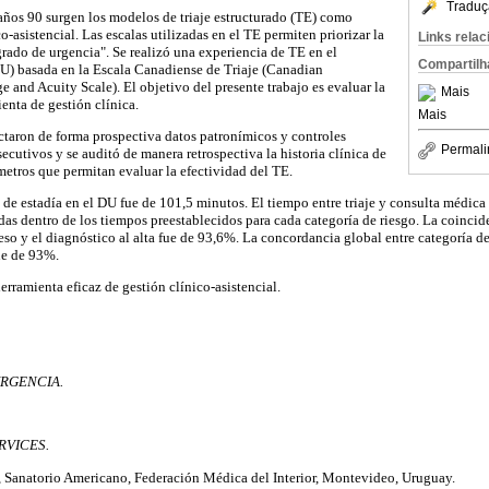
Traduç
s años 90 surgen los modelos de triaje estructurado (TE) como
o-asistencial. Las escalas utilizadas en el TE permiten priorizar la
Links rela
grado de urgencia". Se realizó una experiencia de TE en el
Compartilh
U) basada en la Escala Canadiense de Triaje (Canadian
and Acuity Scale). El objetivo del presente trabajo es evaluar la
Mais
enta de gestión clínica.
Mais
ctaron de forma prospectiva datos patronímicos y controles
Permali
ecutivos y se auditó de manera retrospectiva la historia clínica de
etros que permitan evaluar la efectividad del TE.
 de estadía en el DU fue de 101,5 minutos. El tiempo entre triaje y consulta médi
idas dentro de los tiempos preestablecidos para cada categoría de riesgo. La coincid
so y el diagnóstico al alta fue de 93,6%. La concordancia global entre categoría de
fue de 93%.
rramienta eficaz de gestión clínico-asistencial.
URGENCIA.
RVICES.
 Sanatorio Americano, Federación Médica del Interior, Montevideo, Uruguay.