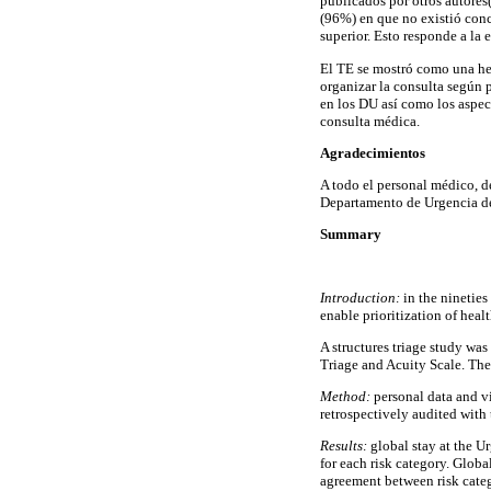
publicados por otros autores
(96%) en que no existió conco
superior. Esto responde a la 
El TE se mostró como una herr
organizar la consulta según 
en los DU así como los aspect
consulta médica.
Agradecimientos
A todo el personal médico, 
Departamento de Urgencia d
Summary
Introduction:
in the nineties
enable prioritization of heal
A structures triage study w
Triage and Acuity Scale. The 
Method:
personal data and v
retrospectively audited with 
Results:
global stay at the U
for each risk category. Glob
agreement between risk cate