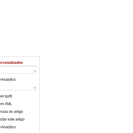
ersonalizados
 Analytics
ol (pdf)
 em XML
cias do artigo
itar este artigo
 Analytics