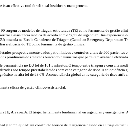
ge is an effective tool for clinical-healthcare management.
s 90 surgem os modelos de triagem estruturada (TE) como ferramenta de gestão clínic
iorizar a assistência médica de acordo com o "grau de urgência". Una experiência d
DU) baseada na Escala Canadense de Triagem (Canadian Emergency Department Tri
liar a eficácia do TE como ferramenta de gestão clínica.
etados prospectivamente dados patronímicos e controles vitais de 500 pacientes c
e dos prontuários dos mesmos buscando parâmetros que permitam avaliar a efetivid
e permanência no DU foi de 101.5 minutos. O tempo entre triagem e consulta méd
lizadas nos tempos preestabelecidos para cada categoria de risco. A coincidência g
gnóstico na alta foi de 93,6%. A concordância global entre categoria de risco atribuí
menta eficaz de gestão clínico-assistencial.
lat E, Álvarez A.
El triaje: herramienta fundamental en urgencias y emergencias. 
ad y complejidad: un constructo teórico de la urgencia basado en el triaje estruc