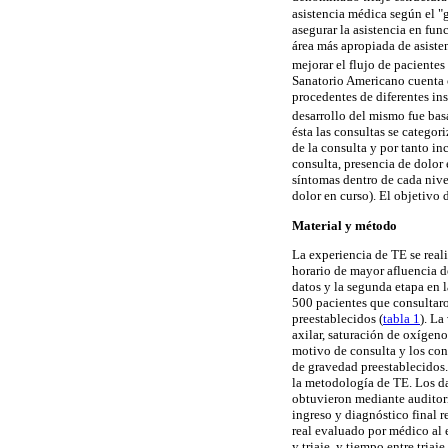
asistencia médica según el "g
asegurar la asistencia en fun
área más apropiada de asisten
mejorar el flujo de pacientes
Sanatorio Americano cuenta 
procedentes de diferentes in
desarrollo del mismo fue ba
ésta las consultas se categor
de la consulta y por tanto i
consulta, presencia de dolor 
síntomas dentro de cada nivel
dolor en curso). El objetivo 
Material y método
La experiencia de TE se reali
horario de mayor afluencia de
datos y la segunda etapa en l
500 pacientes que consultar
preestablecidos (
tabla 1
). La
axilar, saturación de oxígen
motivo de consulta y los cont
de gravedad preestablecidos.
la metodología de TE. Los dat
obtuvieron mediante auditorí
ingreso y diagnóstico final r
real evaluado por médico al 
y triaje, y tiempo entre tria