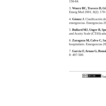
156-64.
3.
Wuerz RC, Travers D, Gil
Emerg Med 2001; 8(2): 170-
4.
Gómez J.
Clasificación de
emergencias. Emergencias 2
5.
Bullard MJ, Unger B, Sp
and Acuity Scale (CTAS) adu
6.
Zaragoza M, Calvo C, Sa
hospitalario. Emergencias 2
7.
García F, Arnau G, Romá
8: 497-500.
Tod