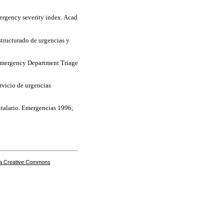
ergency severity index. Acad
structurado de urgencias y
Emergency Department Triage
rvicio de urgencias
pitalario. Emergencias 1996;
a Creative Commons