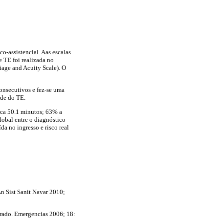
o-assistencial. Aas escalas
e TE foi realizada no
age and Acuity Scale). O
onsecutivos e fez-se uma
ade do TE.
ica 50.1 minutos; 63% a
lobal entre o diagnóstico
da no ingresso e risco real
An Sist Sanit Navar 2010;
turado. Emergencias 2006; 18: