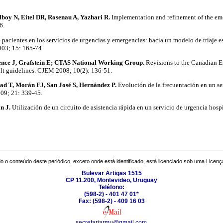
boy N, Eitel DR, Rosenau A, Yazhari R.
Implementation and refinement of the em
6.
 pacientes en los servicios de urgencias y emergencias: hacia un modelo de triaje e
003; 15: 165-74
ence J, Grafstein E; CTAS National Working Group.
Revisions to the Canadian 
lt guidelines. CJEM 2008; 10(2): 136-51.
ad T, Morán FJ, San José S, Hernández P.
Evolución de la frecuentación en un se
009; 21: 339-45.
n J.
Utilización de un circuito de asistencia rápida en un servicio de urgencia hos
o o conteúdo deste periódico, exceto onde está identificado, está licenciado sob uma
Licenç
Bulevar Artigas 1515
CP 11.200, Montevideo, Uruguay
Teléfono:
(598-2) - 401 47 01*
Fax: (598-2) - 409 16 03
secretariarmu@gmail.com