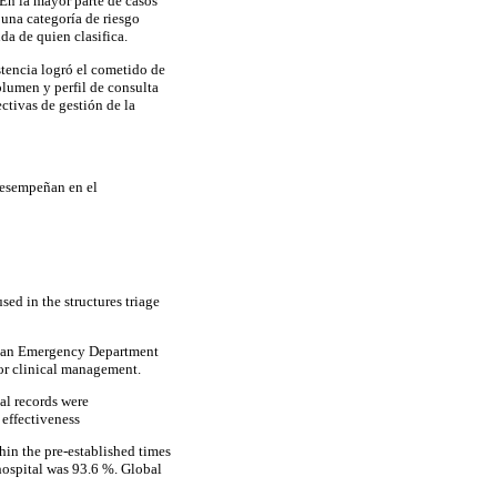
 En la mayor parte de casos
 una categoría de riesgo
da de quien clasifica.
stencia logró el cometido de
olumen y perfil de consulta
ctivas de gestión de la
desempeñan en el
sed in the structures triage
adian Emergency Department
for clinical management.
al records were
 effectiveness
in the pre-established times
hospital was 93.6 %. Global