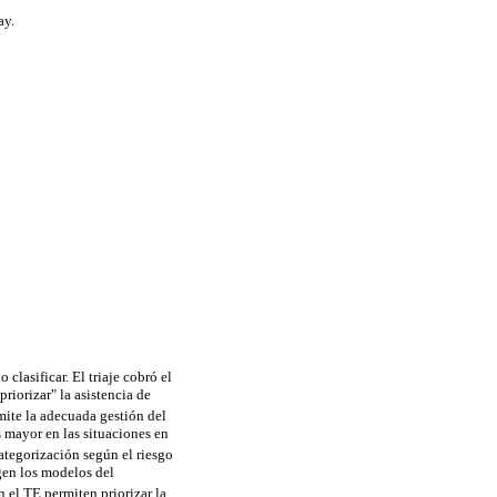
ay.
 clasificar. El triaje cobró el
priorizar" la asistencia de
rmite la adecuada gestión del
s mayor en las situaciones en
 categorización según el riesgo
rgen los modelos del
en el TE permiten priorizar la