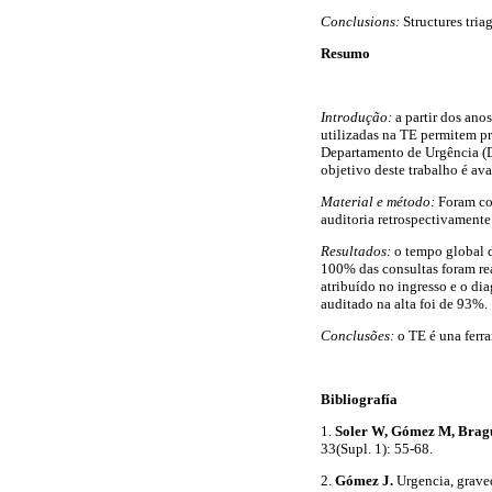
Conclusions:
Structures tria
Resumo
Introdução:
a partir dos ano
utilizadas na TE permitem pr
Departamento de Urgência (
objetivo deste trabalho é ava
Material e método:
Foram col
auditoria retrospectivament
Resultados:
o tempo global d
100% das consultas foram rea
atribuído no ingresso e o dia
auditado na alta foi de 93%.
Conclusões:
o TE é una ferra
Bibliografía
1.
Soler W, Gómez M, Bragu
33(Supl. 1): 55-68.
2.
Gómez J.
Urgencia, graved