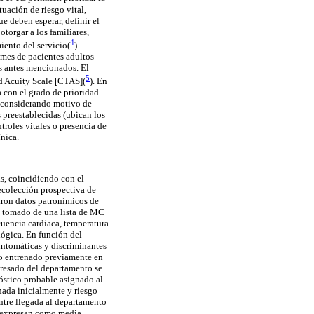
tuación de riesgo vital,
ue deben esperar, definir el
torgar a los familiares,
4
iento del servicio(
).
mes de pacientes adultos
os antes mencionados. El
5
d Acuity Scale [CTAS](
). En
a con el grado de prioridad
ce considerando motivo de
s preestablecidas (ubican los
troles vitales o presencia de
ínica.
as, coincidiendo con el
recolección prospectiva de
taron datos patronímicos de
) tomado de una lista de MC
ecuencia cardiaca, temperatura
lógica. En función del
sintomáticas y discriminantes
vo entrenado previamente en
gresado del departamento se
nóstico probable asignado al
nada inicialmente y riesgo
entre llegada al departamento
se expresan como media ±