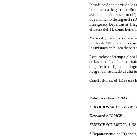
Introducción:
a partir de lo
herramienta de gestión clínic
asistencia médica según el "
departamento de urgencia (D
Emergency Department Triage 
eficacia del TE como herrami
Material y método: se recole
vitales de 500 pacientes cons
los mismos en busca de parám
Resultados: el tiempo global
de las consultas fueron asist
diagnóstico asignado al ingre
riesgo real auditado al alta 
Conclusiones: el TE es una he
Palabras clave:
TRIAJE.
SERVICIOS MÉDICOS DE 
Keywords:
TRIAGE.
EMERGENCY MEDICAL SE
* Departamento de Urgencia,