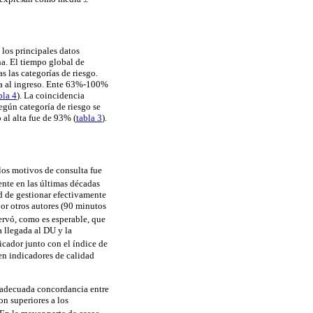
 los principales datos
na. El tiempo global de
 las categorías de riesgo.
ada al ingreso. Ente 63%-100%
bla 4
). La coincidencia
egún categoría de riesgo se
 al alta fue de 93% (
tabla 3
).
los motivos de consulta fue
nte en las últimas décadas
ad de gestionar efectivamente
or otros autores (90 minutos
servó, como es esperable, que
a llegada al DU y la
dicador junto con el índice de
yen indicadores de calidad
o adecuada concordancia entre
on superiores a los