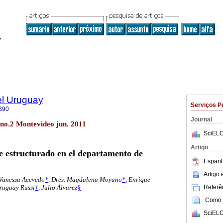
el Uruguay
Serviços P
390
Journal
 no.2 Montevideo jun. 2011
SciELO
Artigo
je estructurado en el departamento de
Espanh
Artigo
. Vanessa Acevedo
*
, Dres. Magdalena Moyano
*
, Enrique
Referên
Uruguay Russi
‡
, Julio Álvarez
§
Como c
SciELO