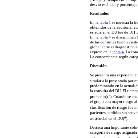
desvío estándar y porcentaje 
Resultados
En la
tabla 1
se muestra la fr
obtenidos de la auditoría re
estadía en el DU fue de 101,
En la
tabla 4
se discriminan 
de las consultas fueron asist
global entre el diagnóstico a
expresa en la
tabla 4
. La con
La concordancia según catego
Discusión
Se presentó una experiencia 
similar a la presentada por ot
predominando en la actualidad
la consulta del DU. El tiemp
7
promedio)(
). Cuando se ana
el grupo con mayor riesgo al
clasificación de riesgo fue
pacientes perdidos sin ser v
4
asistencial en el DU(
).
Destaca una importante coinc
categoría de riesgo asignada 