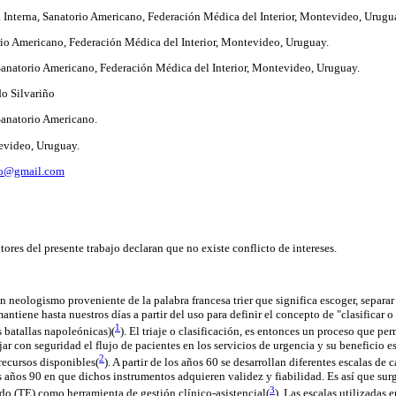
Interna, Sanatorio Americano, Federación Médica del Interior, Montevideo, Urugu
rio Americano, Federación Médica del Interior, Montevideo, Uruguay.
 Sanatorio Americano, Federación Médica del Interior, Montevideo, Uruguay.
do Silvariño
Sanatorio Americano.
evideo, Uruguay.
ino@gmail.com
utores del presente trabajo declaran que no existe conflicto de intereses.
un neologismo proveniente de la palabra francesa trier que significa escoger, separar o
ntiene hasta nuestros días a partir del uso para definir el concepto de "clasificar o 
1
s batallas napoleónicas)(
). El triaje o clasificación, es entonces un proceso que pe
ar con seguridad el flujo de pacientes en los servicios de urgencia y su beneficio e
2
recursos disponibles(
). A partir de los años 60 se desarrollan diferentes escalas de
los años 90 en que dichos instrumentos adquieren validez y fiabilidad. Es así que su
3
do (TE) como herramienta de gestión clínico-asistencial(
). Las escalas utilizadas 