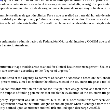
(
), quizás producto de lo reducido de la muestra que se utilizo en esta experiencia.
rdancia entre riesgo asignado al ingreso y riesgo real al alta, se asignó al paciente
especificación preestablecida de asignar una categoría de riesgo mayor frente a la du
amienta eficaz de gestión clínica. Pese a que se realizó en parte del horario de asi
prioridad y en tiempos muy próximos a los óptimos establecidos. El cambio en el v
os señalados durante la discusión reafirman la necesidad de elaborar estrategias efe
de enfermería y administrativo de Federación Médica del Interior y COSEM que se 
e Sanatorio Americano.
 structures triage models arose as a tool for clinical-healthcare management. Scales u
thcare provision according to the "degree of urgency".
as conducted at the Urgency Department of Sanatorio Americano based on the Can
present study aimed to evaluate the effectiveness of the structures triage as a tool 
ital controls information on 500 consecutive patients was gathered, and their medic
the purpose of finding parameters that enable the evaluation of the structures triage
rgency Department was 101.5 minutes; 63% to 100% of consultations were seen with
al agreement between the initial diagnosis and diagnosis when discharged from the 
gory defined upon admittance and real risk audited upon discharge was 93%.