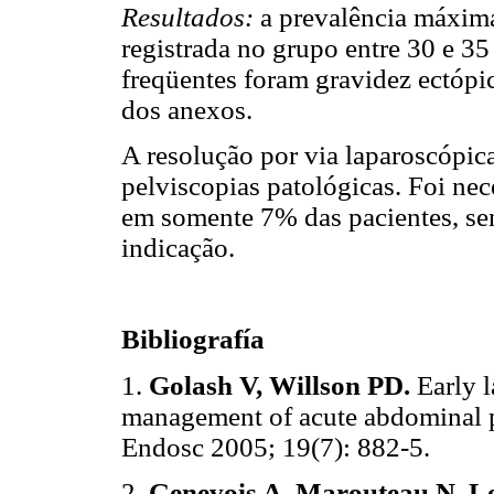
Resultados:
a prevalência máxim
registrada no grupo entre 30 e 35
freqüentes foram gravidez ectópic
dos anexos.
A resolução por via laparoscópic
pelviscopias patológicas. Foi nec
em somente 7% das pacientes, sen
indicação.
Bibliografía
1.
Golash V, Willson PD.
Early 
management of acute abdominal pa
Endosc 2005; 19(7): 882-5.
2.
Genevois A, Marouteau N, Le