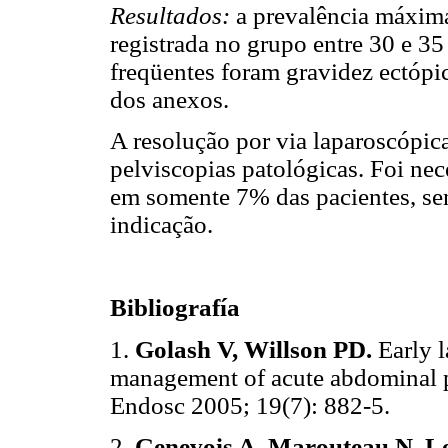
Resultados:
a prevalência máxim
registrada no grupo entre 30 e 35
freqüentes foram gravidez ectópic
dos anexos.
A resolução por via laparoscópic
pelviscopias patológicas. Foi nec
em somente 7% das pacientes, sen
indicação.
Bibliografía
1.
Golash V, Willson PD.
Early 
management of acute abdominal pa
Endosc 2005; 19(7): 882-5.
2.
Genevois A, Marouteau N, Le