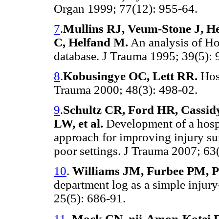
Organ
1999; 77(12): 955-64.
7
.
Mullins RJ, Veum-Stone J, 
C, Helfand M.
An analysis of Ho
database. J Trauma
1995; 39(5): 
8
.
Kobusingye OC, Lett RR.
Hosp
Trauma
2000; 48(3): 498-02.
9
.
Schultz CR, Ford HR, Cassidy
LW, et al.
Development of a hospit
approach for improving injury su
poor settings. J Trauma 2007;
63(
10
.
Williams JM, Furbee PM, P
department log as a simple injur
25(5): 686-91.
11
.
Mock CN, nii-Amon-Kotei D