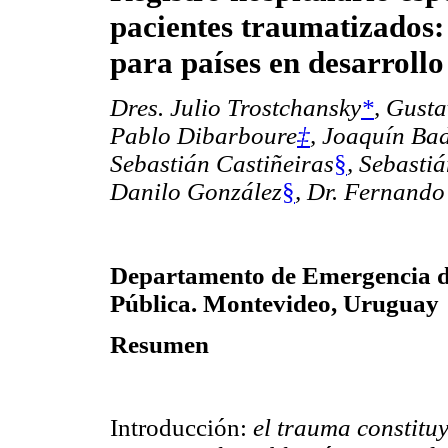
pacientes traumatizados:
para países en desarrollo
Dres. Julio Trostchansky
*
, Gust
Pablo Dibarboure
‡
, Joaquín Ba
Sebastián Castiñeiras
§
, Sebasti
Danilo González
§
, Dr. Fernand
Departamento de Emergencia de
Pública. Montevideo, Uruguay
Resumen
Introducción:
el trauma constituy