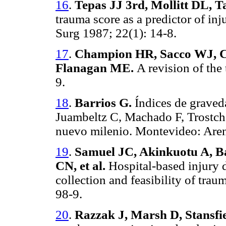
16
.
Tepas JJ 3rd, Mollitt DL, 
trauma score as a predictor of inju
Surg
1987; 22(1): 14-8.
17
.
Champion HR, Sacco WJ, C
Flanagan ME.
A revision of the
9.
18
.
Barrios G.
Índices de graveda
Juambeltz C, Machado F, Trostch
nuevo milenio. Montevideo: Aren
19
.
Samuel JC, Akinkuotu A, Bal
CN, et al.
Hospital-based injury d
collection and feasibility of tra
98-9.
20
.
Razzak J, Marsh D, Stansfi