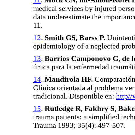
medical services by injured perso
data underestimate the importanc
11.
12
.
Smith GS, Barss P.
Unintenti
epidemiology of a neglected pro
13
.
Barrios Camponovo G, de l
única para la enfermedad traumát
14
.
Mandirola HF.
Comparación d
Clínica orientada al problema ve
tradicional. Disponible en:
http//
15
.
Rutledge R, Fakhry S, Baker
trauma patients: a simplified te
Trauma
1993; 35(4): 497-507.