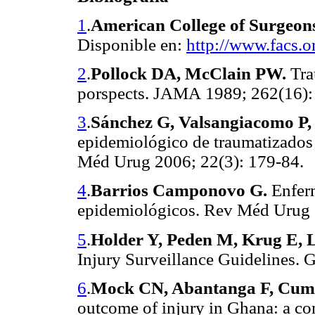
1
.
American College of Surgeon
Disponible en:
http://www.facs.o
2
.
Pollock DA, McClain PW.
Tra
porspects. JAMA
1989; 262(16):
3
.
Sánchez G, Valsangiacomo P,
epidemiológico de traumatizados 
Méd Urug 2006; 22(3): 179-84.
4
.
Barrios Camponovo G.
Enferm
epidemiológicos. Rev Méd Urug 
5
.
Holder Y, Peden M, Krug E, 
Injury Surveillance Guidelines. 
6
.
Mock CN, Abantanga F, Cumm
outcome of injury in Ghana: a c