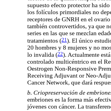
supuesto efecto protector ha sid
los folículos primordiales no de
receptores de GNRH en el ovari
también controvertidos, ya que n
series en las que se mezclan edad
21
tratamientos
(
). El único estud
20 hombres y 8 mujeres y no most
22
lo invalida
(
). Actualmente est
controlado multicéntrico en el Re
Oestrogen Non-Responsive Preme
Receiving Adjuvant or Neo-Adju
Cancer Network, que dará respuest
b. Criopreservación de embrione
embriones es la forma más efectiva
jóvenes con cáncer. La transferen