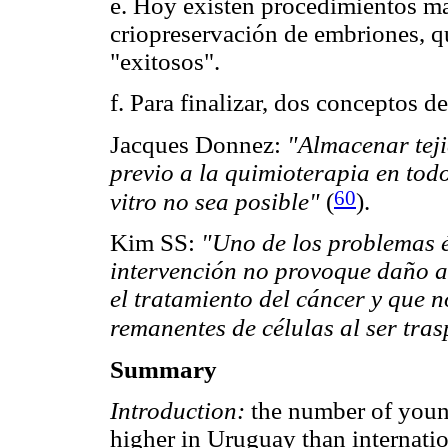
e. Hoy existen procedimientos má
criopreservación de embriones, q
"exitosos".
f. Para finalizar, dos conceptos d
Jacques Donnez:
"Almacenar teji
previo a la quimioterapia en todos
60
vitro no sea posible"
(
).
Kim SS:
"Uno de los problemas é
intervención no provoque daño a 
el tratamiento del cáncer y que 
remanentes de células al ser tra
Summary
Introduction:
the number of young
higher in Uruguay than internati