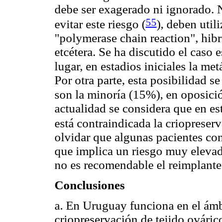
debe ser exagerado ni ignorado. 
55
evitar este riesgo
(
), deben util
"polymerase chain reaction", hibri
etcétera. Se ha discutido el caso
lugar, en estadios iniciales la me
Por otra parte, esta posibilidad s
son la minoría (15%), en oposic
actualidad se considera que en es
está contraindicada la criopreser
olvidar que algunas pacientes c
que implica un riesgo muy elevado
no es recomendable el reimplante 
Conclusiones
a. En Uruguay funciona en el ám
criopreservación de tejido ováric