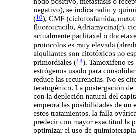
nodo positivo, metástasis o rece
negativo), se indica radio y quim
10
(
), CMF (ciclofosfamida, metot
fluorouracilo, Adriamycina(r), ci
actualmente paclitaxel o docetax
protocolos es muy elevada (alre
alquilantes son citotóxicos no es
14
primordiales
(
). Tamoxifeno es
estrógenos usado para consolidar 
reduce las recurrencias. No es ci
teratogénico. La postergación de
con la depleción natural del capita
empeora las posibilidades de un 
estos tratamientos, la falla ovári
predecir con mayor exactitud la p
optimizar el uso de quimioterapia