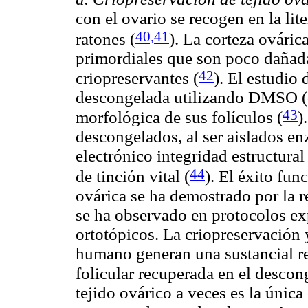
con el ovario se recogen
en la lit
40,41
ratones
(
).
La corteza ováric
primordiales que son poco dañad
42
criopreservantes
(
). El estudio 
descongelada utilizando DMSO (d
43
morfológica de sus folículos
(
)
descongelados, al ser aislados e
electrónico integridad estructural
44
de tinción vital
(
). El éxito fu
ovárica se ha demostrado por la r
se ha observado en protocolos ex
ortotópicos. La criopreservación 
humano generan una sustancial re
folicular recuperada en el desco
tejido ovárico a veces es la única