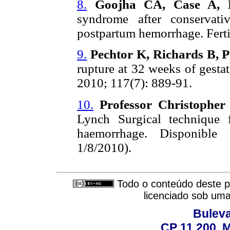
8.
Goojha CA, Case A, 
syndrome after conservati
postpartum hemorrhage. Fertil
9.
Pechtor K, Richards B, 
rupture at 32 weeks of gesta
2010; 117(7): 889-91.
10.
Professor Christophe
Lynch Surgical technique 
haemorrhage. Disponible e
1/8/2010).
Todo o conteúdo deste pe
licenciado sob um
Buleva
CP 11.200, 