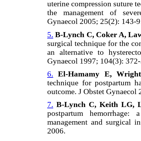
uterine compression suture te
the management of severe
Gynaecol 2005; 25(2): 143-9
5.
B-Lynch C, Coker A, La
surgical technique for the c
an alternative to hysterec
Gynaecol 1997; 104(3): 372-
6.
El-Hamamy E, Wright
technique for postpartum h
outcome. J Obstet Gynaecol 
7.
B-Lynch C, Keith LG, 
postpartum hemorrhage: a
management and surgical in
2006.