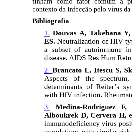
tinham como fator comum a pr
contexto da infecção pelo vírus d
Bibliografía
1.
Douvas A, Takehana Y,
ES.
Neutralization of HIV ty
a subset of autoimmune in 
disease. AIDS Res Hum Retro
2.
Brancato L, Itescu S, 
Aspects of the spectrum, 
determinants of Reiter’s sy
with HIV infection. Rheumato
3.
Medina-Rodriguez F
Alboukrek D, Cervera H, et
immunodeficiency virus posit
populations with similar ris