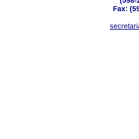
(598-
Fax: (59
secreta