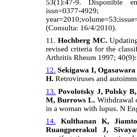
53(1):47-9. Disponible en:
issn=0377-4929;
year=2010;volume=53;issu
(Consulta: 16/4/2010).
11.
Hochberg MC.
Updatin
revised criteria for the clas
Arthritis Rheum 1997; 40(9)
12.
Sekigawa I, Ogasawara 
H.
Retroviruses and autoimmu
13.
Povolotsky J, Polsky B
M, Burrows L.
Withdrawal o
in a woman with lupus. N En
14.
Kulthanan K, Jiamt
Ruangpeerakul J, Sivay