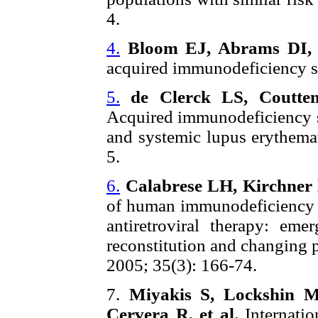
4.
4.
Bloom EJ, Abrams DI,
acquired immunodeficiency 
5.
de Clerck LS, Coutt
Acquired immunodeficiency 
and systemic lupus erythema
5.
6.
Calabrese LH, Kirchner 
of human immunodeficiency vi
antiretroviral therapy: e
reconstitution and changing 
2005; 35(3): 166-74.
7.
Miyakis S, Lockshin 
Cervera R, et al.
Internatio