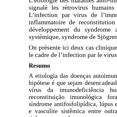
L’étiologie des maladies auto-i
signalé les rétrovirus humains
L’infection par virus de l’im
inflammatoire de reconstitutio
développement du syndrome an
systémique, syndrome de Sjögren e
On présente ici deux cas cliniqu
le cadre de l’infection par le vi
Resumo
A etiologia das doenças autoimun
hipótese é que sejam desencadead
vírus da imunodeficiência h
reconstituição imunológica f
síndrome antifosfolipídica, lúpus
e vasculite sistêmica entre outr