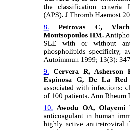
the classification criteria
(APS). J Thromb Haemost 200
8.
Petrovas C, Vlach
Moutsopoulos HM.
Antiphos
SLE with or without anti
phospholipids specificity, a
Autoimmun 1999; 13(3): 347
9.
Cervera R, Asherson 
Espinosa G, De La Red
associated with infections: c
of 100 patients. Ann Rheum 
10.
Awodu OA, Olayemi 
anticoagulant in human immu
highly active antiretroviral