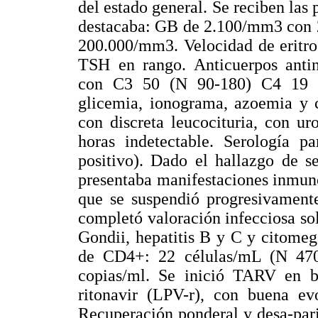
del estado general. Se reciben las 
destacaba: GB de 2.100/mm3 con 2
200.000/mm3. Velocidad de eritro
TSH en rango. Anticuerpos anti
con C3 50 (N 90-180) C4 19 (N
glicemia, ionograma, azoemia y 
con discreta leucocituria, con ur
horas indetectable. Serología 
positivo). Dado el hallazgo de s
presentaba manifestaciones inmuno
que se suspendió progresivamente
completó valoración infecciosa s
Gondii, hepatitis B y C y citomeg
de CD4+: 22 células/mL (N 470-
copias/ml. Se inició TARV en b
ritonavir (LPV-r), con buena evo
Recuperación ponderal y desa-pari