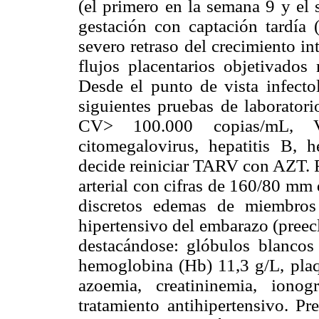
(el primero en la semana 9 y el
gestación con captación tardía 
severo retraso del crecimiento i
flujos placentarios objetivados
Desde el punto de vista infecto
siguientes pruebas de laborator
CV> 100.000 copias/mL, V
citomegalovirus, hepatitis B, 
decide reiniciar TARV con AZT. R
arterial con cifras de 160/80 mm 
discretos edemas de miembros 
hipertensivo del embarazo (preecl
destacándose: glóbulos blanco
hemoglobina (Hb) 11,3 g/L, pla
azoemia, creatininemia, iono
tratamiento antihipertensivo. Pr