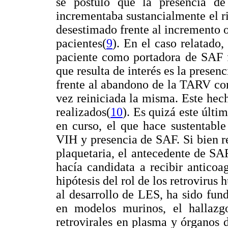
se postuló que la presencia d
incrementaba sustancialmente el r
desestimado frente al incremento o
pacientes(
9
). En el caso relatado,
paciente como portadora de SAF f
que resulta de interés es la presen
frente al abandono de la TARV con
vez reiniciada la misma. Este hec
realizados(
10
). Es quizá este últi
en curso, el que hace sustentable
VIH y presencia de SAF.
Si bien 
plaquetaria, el antecedente de SAF
hacía candidata a recibir anticoa
hipótesis del rol de los retroviru
al desarrollo de LES, ha sido fun
en modelos murinos, el hallazgo
retrovirales en plasma y órganos 