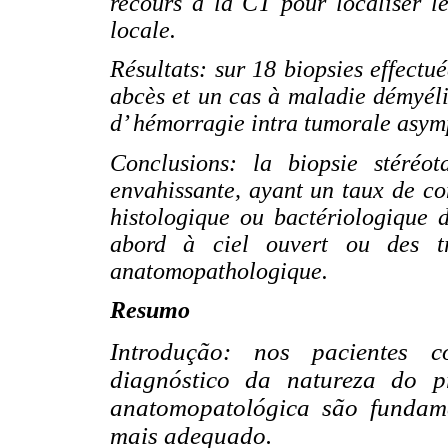
recours à la CT pour localiser le
locale.
Résultats: sur 18 biopsies effectu
abcès et un cas à maladie démyéli
d’ hémorragie intra tumorale asym
Conclusions: la biopsie stéréo
envahissante, ayant un taux de co
histologique ou bactériologique d
abord à ciel ouvert ou des tr
anatomopathologique.
Resumo
Introdução: nos pacientes c
diagnóstico da natureza do p
anatomopatológica são fundame
mais adequado.