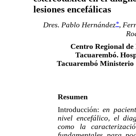
lesiones encefálicas
*
Dres. Pablo Hernández
,
Fer
Ro
Centro Regional de
Tacuarembó. Hospi
Tacuarembó Ministerio 
Resumen
Introducción:
en pacient
nivel encefálico, el di
como la caracterizaci
fundamentales para pod