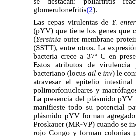
se destacan: poliartritis re
glomerulonefritis
(2
).
Las cepas virulentas de
Y. enter
(pYV) que tiene los genes que co
(
Yersinia
outer membrane proteins
(SSTT), entre otros. La expresi
bacteria crece a 37º C en pres
Estos atributos de virulenci
bacteriano (locus
ail
e
inv
)
le
con
atravesar el epitelio intestina
polimorfonucleares y macrófagos
La presencia del plásmido pYV 
manifieste todo su potencial pa
plásmido pYV forman agregados 
Proskauer (MR-VP) cuando se inc
rojo Congo y forman colonias 