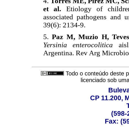
4.
Torres ME,
Pírez MC, Sch
et al.
Etiology of childre
associated pathogens and u
39(6): 2134-9.
5.
Paz M, Muzio H, Teves
Yersinia enterocolitica
aisl
Argentina.
Rev Arg
Microbio
Todo o conteúdo deste pe
licenciado sob um
Buleva
CP 11.200, 
(598-
Fax: (59