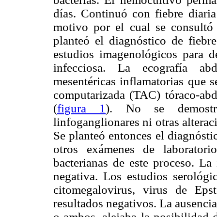
días. Continuó con fiebre diaria
motivo por el cual se consult
planteó el diagnóstico de fiebr
estudios imagenológicos para d
infecciosa. La ecografía abd
mesentéricas inflamatorias que s
computarizada (TAC) tóraco-abd
(
figura 1
).
No se demostró
linfoganglionares ni otras altera
Se planteó entonces el diagnóstic
otros exámenes de laboratorio
bacterianas de este proceso.
La 
negativa. Los estudios serológi
citomegalovirus, virus de Eps
resultados negativos. La ausenci
o ambos, alejaba la posibilidad 