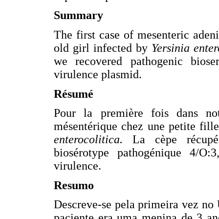
Summary
The first case of mesenteric adeni
old girl infected by
Yersinia enter
we recovered pathogenic bioser
virulence plasmid.
Résumé
Pour la première fois dans no
mésentérique chez une petite fill
enterocolitica.
La cèpe récupér
biosérotype pathogénique 4/O:3
virulence.
Resumo
Descreve-se pela primeira vez no
paciente era uma menina de 3 ano