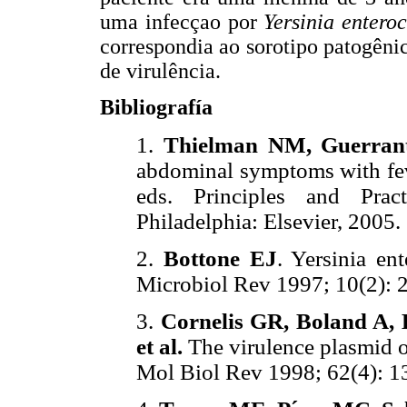
uma infecçao por
Yersinia enteroc
correspondia ao sorotipo patogên
de virulência.
Bibliografía
1.
Thielman NM, Guerran
abdominal symptoms with fev
eds. Principles and Prac
Philadelphia: Elsevier, 2005.
2.
Bottone EJ
. Yersinia en
Microbiol Rev 1997; 10(2): 
3.
Cornelis GR, Boland A, 
et al.
The virulence plasmid 
Mol Biol Rev 1998; 62(4): 1