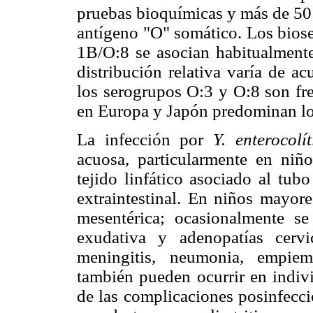
pruebas bioquímicas y más de 50 
antígeno "O" somático. Los biose
1B/O:8 se asocian habitualment
distribución relativa varía de a
los serogrupos O:3 y O:8 son fr
en Europa y Japón predominan lo
La infección por
Y. enterocolít
acuosa, particularmente en niñ
tejido linfático asociado al tub
extraintestinal. En niños mayore
mesentérica; ocasionalmente se
exudativa y adenopatías cervi
meningitis, neumonia, empiem
también pueden ocurrir en indi
de las complicaciones posinfecc