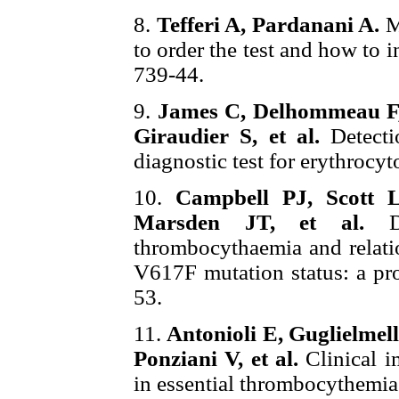
8.
Tefferi A, Pardanani A.
M
to order the test and how to i
739-44.
9.
James C, Delhommeau F, 
Giraudier S, et al.
Detecti
diagnostic test for erythrocy
10.
Campbell PJ, Scott 
Marsden JT, et al.
De
thrombocythaemia and relat
V617F mutation status: a pr
53.
11.
Antonioli E, Guglielmell
Ponziani V, et al.
Clinical i
in essential thrombocythemi