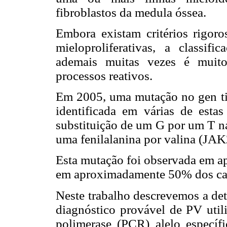
fibroblastos da medula óssea.
Embora existam critérios rigoro
mieloproliferativas, a classifi
ademais muitas vezes é muito d
processos reativos.
Em 2005, uma mutação no gen tir
identificada em várias de esta
substituição de um G por um T na
uma fenilalanina por valina (JAK
Esta mutação foi observada em 
em aproximadamente 50% dos ca
Neste trabalho descrevemos a de
diagnóstico provável de PV util
polimerase (PCR) alelo específi