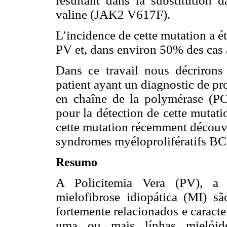
résultant dans la substitution 
valine (JAK2 V617F).
L’incidence de cette mutation a 
PV et, dans environ 50% des cas 
Dans ce travail nous décrirons
patient ayant un diagnostic de p
en chaîne de la polymérase (PCR
pour la détection de cette mutat
cette mutation récemment découver
syndromes myéloprolifératifs B
Resumo
A Policitemia Vera (PV), a 
mielofibrose idiopática (MI) são
fortemente relacionados e caract
uma ou mais línhas mielóides