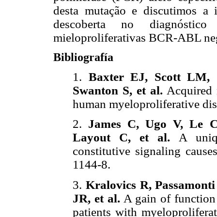
desta mutação e discutimos a 
descoberta no diagnóstic
mieloproliferativas BCR-ABL neg
Bibliografía
1.
Baxter EJ, Scott LM, 
Swanton S, et al.
Acquired m
human myeloproliferative dis
2.
James C, Ugo V, Le Co
Layout C, et al.
A uniq
constitutive signaling caus
1144-8.
3.
Kralovics R, Passamonti 
JR, et al.
A gain of function
patients with myeloprolifer