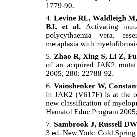
1779-90.
4.
Levine RL, Waldleigh M,
BJ, et al.
Activating muta
polycythaemia vera, esse
metaplasia with myelofibrosi
5.
Zhao R, Xing S, Li Z, Fu 
of an acquired JAK2 mutat
2005; 280: 22788-92.
6.
Vainshenker W, Constant
in JAK2 (V617F) is at the o
new classification of myelop
Hematol Educ Program 2005;
7.
Sambrook J, Russell DW
3 ed. New York: Cold Spring