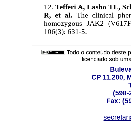
12.
Tefferi A, Lasho TL, S
R, et al.
The clinical phen
homozygous JAK2 (V617F) 
106(3): 631-5.
Todo o conteúdo deste pe
licenciado sob um
Buleva
CP 11.200, 
(598-
Fax: (59
secreta