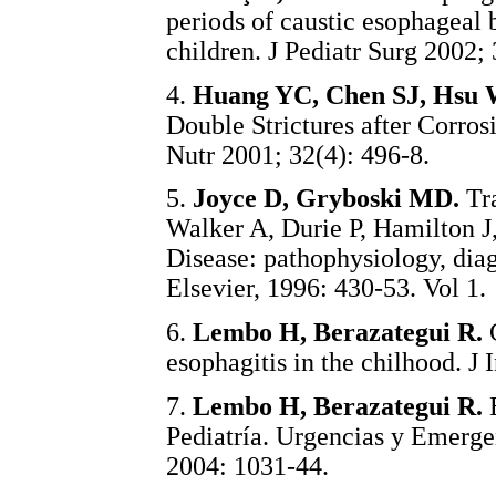
periods of caustic esophageal b
children. J Pediatr Surg 2002;
4.
Huang YC, Chen SJ, Hsu 
Double Strictures after Corros
Nutr 2001; 32(4): 496-8.
5.
Joyce D, Gryboski MD.
Tra
Walker A, Durie P, Hamilton J,
Disease: pathophysiology, dia
Elsevier, 1996: 430-53. Vol 1.
6.
Lembo H, Berazategui R.
C
esophagitis in the chilhood. J 
7.
Lembo H, Berazategui R.
Pediatría. Urgencias y Emerge
2004: 1031-44.