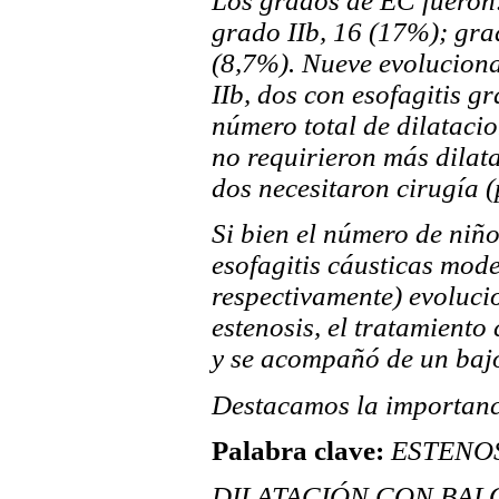
Los grados de EC fueron:
grado IIb, 16 (17%); grad
(8,7%). Nueve evoluciona
IIb, dos con esofagitis gr
número total de dilataci
no requirieron más dilat
dos necesitaron cirugía 
Si bien el número de niño
esofagitis cáusticas mode
respectivamente) evoluci
estenosis, el tratamient
y se acompañó de un baj
Destacamos la importanc
Palabra clave:
ESTENOSI
DILATACIÓN CON BAL