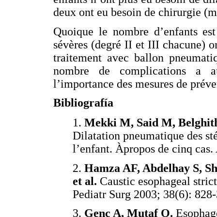
deux ont eu besoin de chirurgie (m
Quoique le nombre d’enfants est
sévères (degré II et III chacune) 
traitement avec ballon pneumatiq
nombre de complications a au
l’importance des mesures de préve
Bibliografía
1.
Mekki M, Said M, Belghith 
Dilatation pneumatique des st
l’enfant. Àpropos de cinq cas.
2.
Hamza AF, Abdelhay S, She
et al.
Caustic esophageal strict
Pediatr Surg 2003; 38(6): 828-
3.
Genç A, Mutaf O.
Esophagea