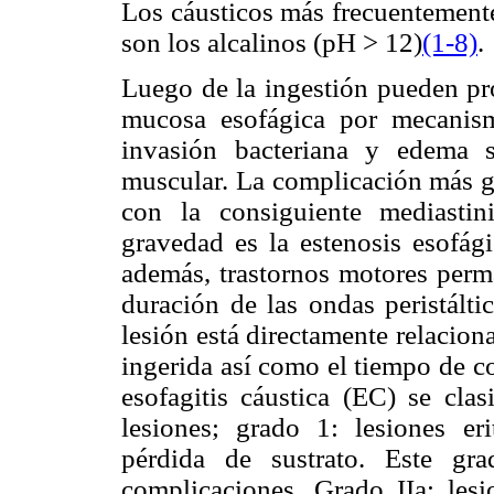
Los cáusticos más frecuentemente
son los alcalinos (pH > 12)
(1-8)
.
Luego de la ingestión pueden pro
mucosa esofágica por mecanismo
invasión bacteriana y edema 
muscular. La complicación más gr
con la consiguiente mediastin
gravedad es la estenosis esofág
además, trastornos motores perm
duración de las ondas peristálti
lesión está directamente relacion
ingerida así como el tiempo de c
esofagitis cáustica (EC) se clas
lesiones; grado 1: lesiones er
pérdida de sustrato. Este gr
complicaciones. Grado IIa: lesi