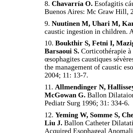
8.
Chavarría O.
Esofagitis cáu
Buenos Aires: Mc Graw Hill, 
9.
Nuutinen M, Uhari M, Kar
caustic ingestion in children. 
10.
Boukthir S, Fetni I, Ma
Barsaoui S.
Corticothérapie à 
œsophagites caustiques sévères
the management of caustic eso
2004; 11: 13-7.
11.
Allmendinger N, Halliss
McGowan G.
Ballon Dilataion
Pediatr Surg 1996; 31: 334-6.
12.
Yeming W, Somme S, Chen
Liu
J.
Ballon Catheter Dilatat
Acquired Esophageal Anomalies