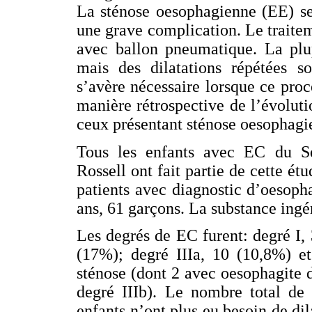
La sténose oesophagienne (EE) se
une grave complication. Le traitem
avec ballon pneumatique. La plu
mais des dilatations répétées so
s’avère nécessaire lorsque ce proc
manière rétrospective de l’évolut
ceux présentant sténose oesophagi
Tous les enfants avec EC du Se
Rossell ont fait partie de cette é
patients avec diagnostic d’oesoph
ans, 61 garçons. La substance ingér
Les degrés de EC furent: degré I,
(17%); degré IIIa, 10 (10,8%) et
sténose (dont 2 avec oesophagite d
degré IIIb). Le nombre total de 
enfants n’ont plus eu besoin de dil