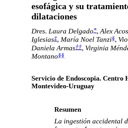
esofágica y su tratamient
dilataciones
*
Dres. Laura Delgado
, Alex Aco
‡
§
Iglesias
, María Noel Tanzi
, Vi
††
Daniela Armas
, Virginia Ménd
§§
Montano
Servicio de Endoscopia. Centro H
Montevideo-Uruguay
Resumen
La ingestión accidental d