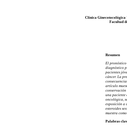
Clínica Ginecotocológica 
Facultad d
Resumen
El pronóstico
diagnóstico p
pacientes jóv
cáncer. La pr
consecuencias
artículo muest
conservación o
una paciente 
oncológica, se
exposición a 
esteroides se
muestra como 
Palabras cla