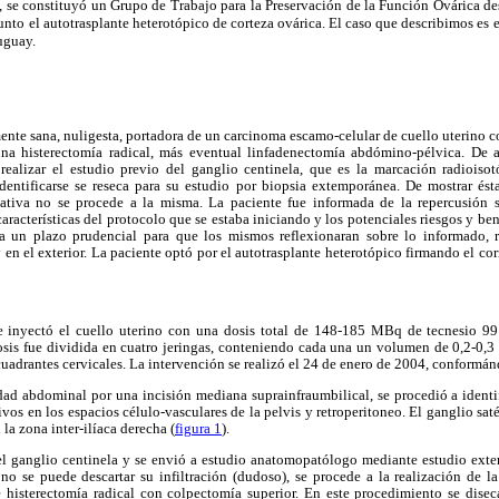
, se constituyó un Grupo de Trabajo para la Preservación de la Función Ovárica de
punto el autotrasplante heterotópico de corteza ovárica. El caso que describimos es 
uguay.
ente sana, nuligesta, portadora de un carcinoma escamo-celular de cuello uterino co
una histerectomía radical, más eventual linfadenectomía abdómino-pélvica. De 
 realizar el estudio previo del ganglio centinela, que es la marcación radioisotó
identificarse se reseca para su estudio por biopsia extemporánea. De mostrar ésta 
gativa no se procede a la misma. La paciente fue informada de la repercusión s
características del protocolo que se estaba iniciando y los potenciales riesgos y be
ia un plazo prudencial para que los mismos reflexionaran sobre lo informado, 
 y en el exterior. La paciente optó por el autotrasplante heterotópico firmando el c
 se inyectó el cuello uterino con una dosis total de 148-185 MBq de tecnesio 9
dosis fue dividida en cuatro jeringas, conteniendo cada una un volumen de 0,2-0,3
uadrantes cervicales. La intervención se realizó el 24 de enero de 2004, conformá
dad abdominal por una incisión mediana suprainfraumbilical, se procedió a iden
ivos en los espacios célulo-vasculares de la pelvis y retroperitoneo. El ganglio satél
 la zona inter-ilíaca derecha (
figura 1
).
el ganglio centinela y se envió a estudio anatomopatólogo mediante estudio ext
no se puede descartar su infiltración (dudoso), se procede a la realización de 
de histerectomía radical con colpectomía superior. En este procedimiento se dise