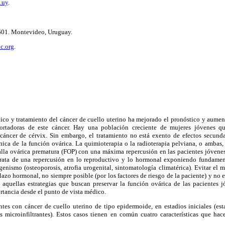
.uy
.
601. Montevideo, Uruguay.
c.org
.
tico y tratamiento del cáncer de cuello uterino ha mejorado el pronóstico y aumen
ortadoras de este cáncer. Hay una población creciente de mujeres jóvenes q
cáncer de cérvix. Sin embargo, el tratamiento no está exento de efectos secund
ica de la función ovárica. La quimioterapia o la radioterapia pelviana, o ambas,
falla ovárica prematura (FOP) con una máxima repercusión en las pacientes jóvenes
trata de una repercusión en lo reproductivo y lo hormonal exponiendo fundamen
enismo (osteoporosis, atrofia urogenital, sintomatología climatérica). Evitar el 
zo hormonal, no siempre posible (por los factores de riesgo de la paciente) y no 
e aquellas estrategias que buscan preservar la función ovárica de las pacientes 
rtancia desde el punto de vista médico.
tes con cáncer de cuello uterino de tipo epidermoide, en estadios iniciales (esta
s microinfiltrantes). Estos casos tienen en común cuatro características que hace