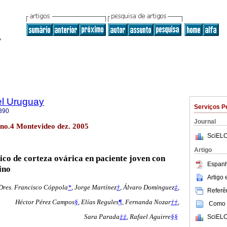
el Uruguay
Serviços P
390
Journal
 no.4 Montevideo dez. 2005
SciELO
Artigo
ico de corteza ovárica en paciente joven con
Espanh
ino
Artigo
Dres. Francisco Cóppola
*
, Jorge Martínez
†
, Álvaro Domínguez
‡
,
Referên
Héctor Pérez Campos
§
, Elías Regules
¶
, Fernanda Nozar
††
,
Como c
Sara Parada
‡‡
, Rafael Aguirre
§§
SciELO