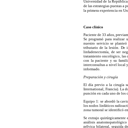
Universidad de la República
de las estrategias puestas a 
la primera experiencia en Ur
Caso clínico
Paciente de 33 años, previam
Se programó para realizar 
nuestro servicio se planteó
tributario de la lesión. De 
linfadenectomía, de ser ne
tratamiento oncológico, las 
con la paciente y su famil
interconsultas a nivel local
informado.
Preparación y cirugía
El día previo a la cirugía
International, Francia). La 
punción en cada uno de los c
Equipo 1:
se abordó la cavi
los nodos linfáticos radioact
zona tumoral se identificó en
Se extrajo quirúrgicamente 
análisis anatomopatológico 
pélvica bilateral, seguida 