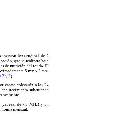
a incisión longitudinal de 2
icación, que se realizara bajo
 de nutrición del tejido. El
aproximadamente 5 mm x 3 mm.
s 2
y
3
).
por escasa colección a las 24
a un endurecimiento subcutáneo
ntáneamente.
r (cabezal de 7,5 MHz) y un
en forma mensual.