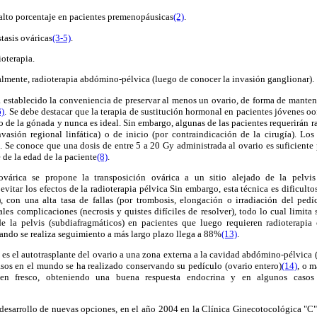
 alto porcentaje en pacientes premenopáusicas
(2)
.
tasis ováricas
(3-5)
.
oterapia.
almente, radioterapia abdómino-pélvica (luego de conocer la invasión ganglionar).
 establecido la conveniencia de preservar al menos un ovario, de forma de manten
6)
. Se debe destacar que la terapia de sustitución hormonal en pacientes jóvenes 
o de la gónada y nunca es ideal. Sin embargo, algunas de las pacientes requerirán ra
nvasión regional linfática) o de inicio (por contraindicación de la cirugía). Los
. Se conoce que una dosis de entre 5 a 20 Gy administrada al ovario es suficient
de la edad de la paciente
(8)
.
ovárica se propone la transposición ovárica a un sitio alejado de la pelvi
vitar los efectos de la radioterapia pélvica Sin embargo, esta técnica es dificulto
), con una alta tasa de fallas (por trombosis, elongación o irradiación del pe
les complicaciones (necrosis y quistes difíciles de resolver), todo lo cual limita 
 de la pelvis (subdiafragmáticos) en pacientes que luego requieren radioterapi
uando se realiza seguimiento a más largo plazo llega a 88%
(13)
.
s el autotrasplante del ovario a una zona externa a la cavidad abdómino-pélvica (
sos en el mundo se ha realizado conservando su pedículo (ovario entero)
(14)
, o 
 en fresco, obteniendo una buena respuesta endocrina y en algunos casos
 desarrollo de nuevas opciones, en el año 2004 en la Clínica Ginecotocológica "C"