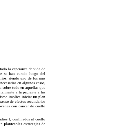
tado la esperanza de vida de
ue se han curado luego del
arios, siendo uno de los más
 necesarias en algunos casos,
, sobre todo en aquellas que
talmente a la paciente a las
mismo implica iniciar un plan
exento de efectos secundarios
jóvenes con cáncer de cuello
dios I, confinados al cuello
n planteables estrategias de