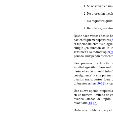
1. Se observan en un
2. No presentan metás
3. No requieren quimi
4. Requieren, eventu
Desde hace varios años se ha
pacientes premenopáusicas
(
el funcionamiento fisiológic
cirugía (en función de la i
sensibles a la radioterapia
(7)
gónada, independientemente 
Para preservar la función 
subdiafragmático) buscando e
hasta el espacio subfrénico
consiguiente) y con potencia
ovarios transpuestos fuera
diferentes series
(10-12)
, y c
Una nueva opción propuesta e
en un número limitado de ca
ovárica, ambas de tejido
ovocitaria
(15,16)
.
Dada esta problemática y el