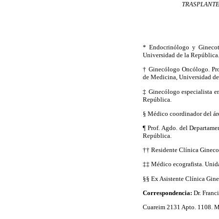
TRASPLANTE 
* Endocrinólogo y Ginecoto
Universidad de la República
† Ginecólogo Oncólogo. Pro
de Medicina, Universidad de
‡ Ginecólogo especialista e
República.
§ Médico coordinador del ár
¶ Prof. Agdo. del Departame
República.
†† Residente Clínica Gineco
‡‡ Médico ecografista. Unida
§§ Ex Asistente Clínica Gin
Correspondencia:
Dr. Franc
Cuareim 2131 Apto. 1108. M