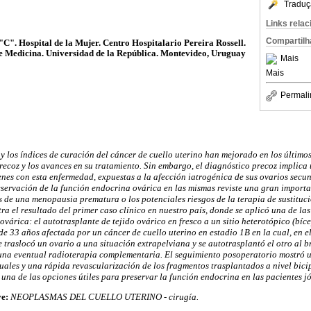
Traduç
Links rela
Compartilh
"C". Hospital de la Mujer. Centro Hospitalario Pereira Rossell.
e Medicina. Universidad de la República. Montevideo, Uruguay
Mais
Mais
Permali
 y los índices de curación del cáncer de cuello uterino han mejorado en los último
recoz y los avances en su tratamiento. Sin embargo, el diagnóstico precoz implic
enes con esta enfermedad, expuestas a la afección iatrogénica de sus ovarios secun
eservación de la función endocrina ovárica en las mismas reviste una gran importa
 de una menopausia prematura o los potenciales riesgos de la terapia de sustituc
ra el resultado del primer caso clínico en nuestro país, donde se aplicó una de las
várica: el autotrasplante de tejido ovárico en fresco a un sitio heterotópico (bíce
de 33 años afectada por un cáncer de cuello uterino en estadio 1B en la cual, en el
 traslocó un ovario a una situación extrapelviana y se autotrasplantó el otro al b
una eventual radioterapia complementaria. El seguimiento posoperatorio mostró 
xuales y una rápida revascularización de los fragmentos trasplantados a nivel bicip
una de las opciones útiles para preservar la función endocrina en las pacientes j
ve:
NEOPLASMAS DEL CUELLO UTERINO - cirugía.