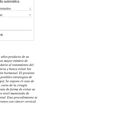
ão automática
cionados
ar
nk
s años producto de su
a un mayor número de
daria al tratamiento del
ncia y busca evitar las
ión hormonal. El presente
 posibles estrategias de
ps). Se expone el caso de
 curso de la cirugía
razo de forma de evitar su
un nivel mantenido de
ital. Este procedimiento se
óvenes con cáncer cervical.