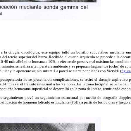
a la cirugía oncológica, este equipo talló un bolsillo subcutáneo mediante un
a del tercio superior del brazo. Recibido el ovario izquierdo se procede a la decort
16-40 más albúmina humana a 10%, a efectos de preservar al máximo las condiciones
 minutos se realiza a temperatura ambiente y se preparan fragmentos (ocho) de 
elular y la aponeurosis, sin sutura. La pared se cierra por planos con Vicryl® (
figura
posoperatoria no se presentaron complicaciones, se retiró el drenaje aspirativo 
as 24 horas y el tránsito intestinal a las 72 horas. En la zona bicipital se palpab
n pequeño hematoma superficial se desarrolló en la zona del brazo, remitiendo espo
de seguimiento prevé un seguimiento estructural por medio de ecografía dopple
sificación de hormona folículo estimulante (FSH), a partir de los 60 días y luego 