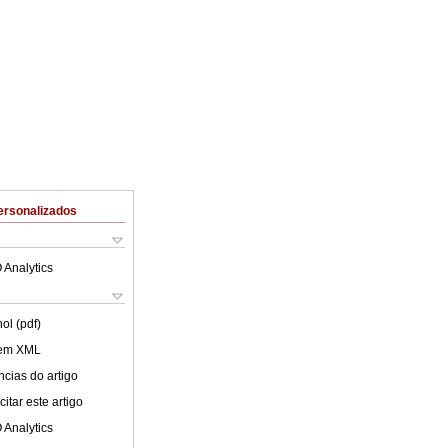
ersonalizados
 Analytics
ol (pdf)
 em XML
cias do artigo
itar este artigo
 Analytics