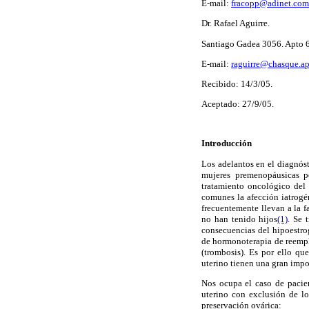
E-mail:
fracopp@adinet.com
Dr. Rafael Aguirre.
Santiago Gadea 3056. Apto 
E-mail:
raguirre@chasque.ap
Recibido: 14/3/05.
Aceptado: 27/9/05.
Introducción
Los adelantos en el diagnós
mujeres premenopáusicas p
tratamiento oncológico del 
comunes la afección iatrogén
frecuentemente llevan a la 
no han tenido hijos
(1)
. Se 
consecuencias del hipoestrog
de hormonoterapia de reempla
(trombosis). Es por ello qu
uterino tienen una gran impo
Nos ocupa el caso de pacien
uterino con exclusión de lo
preservación ovárica: