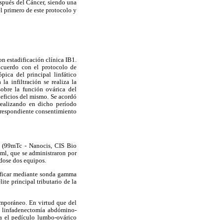
spués del Cáncer, siendo una
el primero de este protocolo y
n estadificación clínica IB1.
acuerdo con el protocolo de
pica del principal linfático
la infiltración se realiza la
obre la función ovárica del
neficios del mismo. Se acordó
realizando en dicho período
orrespondiente consentimiento
9 (99mTc - Nanocis, CIS Bio
 ml, que se administraron por
ndose dos equipos.
tificar mediante sonda gamma
ite principal tributario de la
emporáneo. En virtud que del
la linfadenectomía abdómino-
ca el pedículo lumbo-ovárico