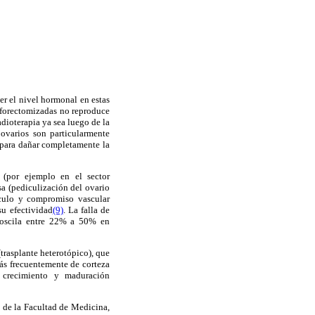
er el nivel hormonal en estas
ooforectomizadas no reproduce
dioterapia ya sea luego de la
 ovarios son particularmente
e para dañar completamente la
s (por ejemplo en el sector
sa (pediculización del ovario
dículo y compromiso vascular
su efectividad
(9)
. La falla de
a oscila entre 22% a 50% en
trasplante heterotópico), que
más frecuentemente de corteza
 crecimiento y maduración
 de la Facultad de Medicina,