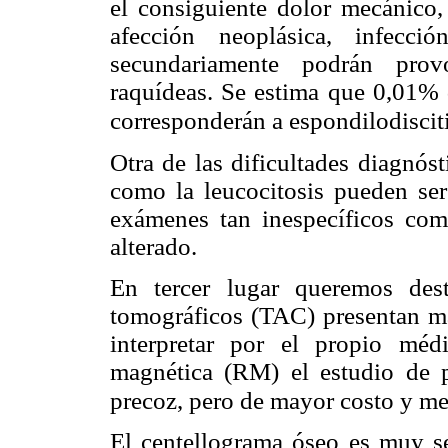
el consiguiente dolor mecánico
afección neoplásica, infecci
secundariamente podrán provo
raquídeas. Se estima que 0,01% 
corresponderán a espondilodiscit
Otra de las dificultades diagnóst
como la leucocitosis pueden se
exámenes tan inespecíficos co
alterado.
En tercer lugar queremos dest
tomográficos (TAC) presentan man
interpretar por el propio méd
magnética (RM) el estudio de p
precoz, pero de mayor costo y me
El centellograma óseo es muy se