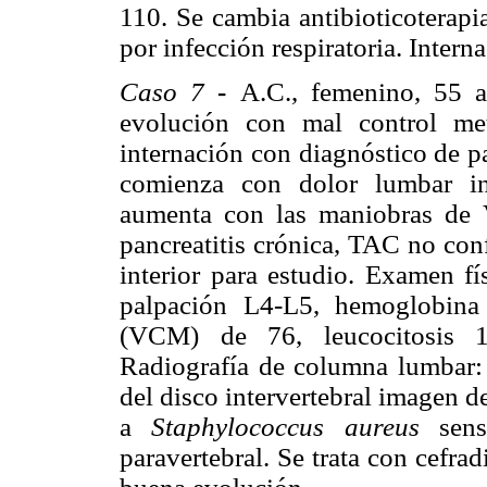
110. Se cambia antibioticoterapi
por infección respiratoria. Intern
Caso 7
-
A.C., femenino, 55 añ
evolución con mal control me
internación con diagnóstico de p
comienza con dolor lumbar in
aumenta con las maniobras de V
pancreatitis crónica, TAC no con
interior para estudio. Examen fí
palpación L4-L5, hemoglobina
(VCM) de 76, leucocitosis 1
Radiografía de columna lumbar:
del disco intervertebral imagen d
a
Staphylococcus aureus
sens
paravertebral. Se trata con cefra