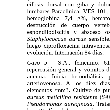
cifosis dorsal con giba y dolo
lumbares Paraclínica: VES 101,
hemoglobina 7,4 g%, hemato
destrucción de cuerpo vert
espondilodiscitis y absceso os
Staphylococcus aureus
sensibl
luego ciprofloxacina intraveno
evolución. Internación 84 días.
Caso 5
- S.A., femenino, 61 a
repercusión general y vómitos de
anemia. Inicia hemodiálisis 
arteriovenosa. A los diez día
elementos /mm3. Cultivo de pun
aureus meticilino resistente
(
SA
Pseudomonas aureginosa
. Trat