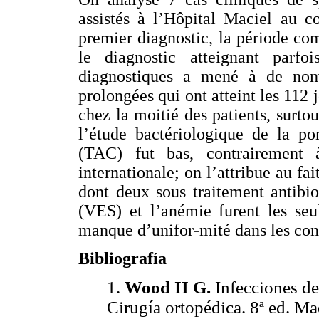
assistés à l’Hôpital Maciel au c
premier diagnostic, la période com
le diagnostic atteignant parf
diagnostiques a mené à de nomb
prolongées qui ont atteint les 112
chez la moitié des patients, surto
l’étude bactériologique de la p
(TAC) fut bas, contrairement 
internationale; on l’attribue au fai
dont deux sous traitement antibio
(VES) et l’anémie furent les seu
manque d’unifor-mité dans les con
Bibliografía
1.
Wood II G.
Infecciones d
Cirugía ortopédica. 8ª ed. M