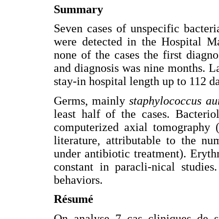
Summary
Seven cases of unspecific bacteri
were detected in the Hospital Ma
none of the cases the first diag
and diagnosis was nine months. La
stay-in hospital length up to 112 d
Germs, mainly
staphylococcus au
least half of the cases. Bacteri
computerized axial tomography 
literature, attributable to the n
under antibiotic treatment). Eryt
constant in paracli-nical studie
behaviors.
Résumé
On analyse 7 cas cliniques de sp