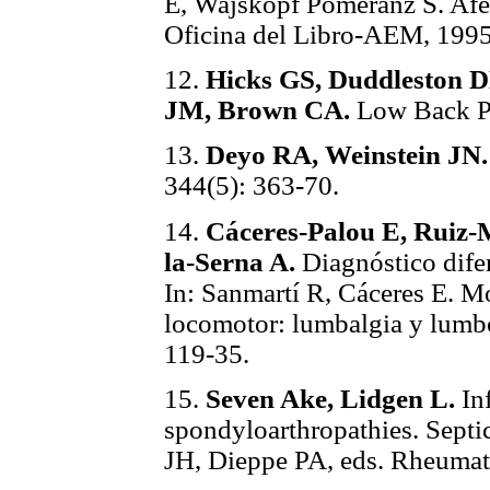
E, Wajskopf Pomeranz S. Afe
Oficina del Libro-AEM, 1995
12.
Hicks GS, Duddleston 
JM, Brown CA.
Low Back Pa
13.
Deyo RA, Weinstein JN.
344(5): 363-70.
14.
Cáceres-Palou E, Ruiz-
la-Serna A.
Diagnóstico difer
In: Sanmartí R, Cáceres E. M
locomotor: lumbalgia y lumbo
119-35.
15.
Seven Ake, Lidgen L.
Inf
spondyloarthropathies. Septic 
JH, Dieppe PA, eds. Rheumat