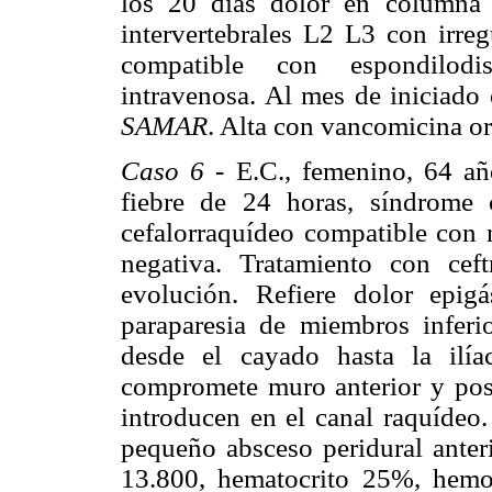
los 20 días dolor en columna
intervertebrales L2 L3 con irreg
compatible con espondilodis
intravenosa. Al mes de iniciado 
SAMAR
. Alta con vancomicina or
Caso 6
- E.C., femenino, 64 año
fiebre de 24 horas, síndrome 
cefalorraquídeo compatible con 
negativa. Tratamiento con cef
evolución. Refiere dolor epigá
paraparesia de miembros inferi
desde el cayado hasta la ilía
compromete muro anterior y post
introducen en el canal raquídeo
pequeño absceso peridural anteri
13.800, hematocrito 25%, hem