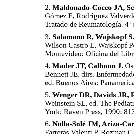
2.
Maldonado-Cocco JA, Sc
Gómez E, Rodríguez Valverde
Tratado de Reumatología. 4ª
3.
Salamano R, Wajskopf S
Wilson Castro E, Wajskopf P
Montevideo: Oficina del Lib
4.
Mader JT, Calhoun J.
Ost
Bennett JE, dirs. Enfermedades
ed. Buenos Aires: Panameric
5.
Wenger DR, Davids JR, R
Weinstein SL, ed. The Pediatr
York: Raven Press, 1990: 81
6.
Nolla-Solé JM, Ariza-Ca
Farreras Valenti P, Rozman C