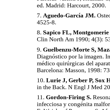
ed. Madrid: Harcourt, 2000.
7.
Aguedo-García JM.
Osteo
4525-8.
8.
Sapico FL, Montgomerie
Clin North Am 1990; 4(3): 5
9.
Guelbenzu-Morte S, Maz
Diagnóstico por la imagen. I
médico quirúrgicas del apara
Barcelona: Masson, 1998: 73
10.
Lurie J, Gerber P, Sox 
in the Back. N Engl J Med 20
11.
Gordon-Firing S.
Resona
infecciosa y congénita malfo