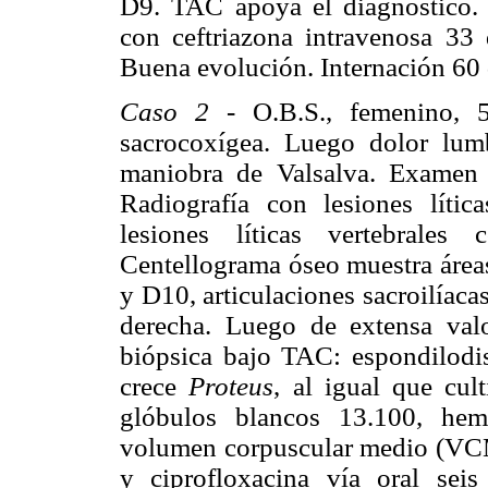
D9. TAC apoya el diagnóstico. M
con ceftriazona intravenosa 33 
Buena evolución. Internación 60 
Caso 2 -
O.B.S., femenino, 5
sacrocoxígea. Luego dolor lumb
maniobra de Valsalva. Examen 
Radiografía con lesiones líti
lesiones líticas vertebrales
Centellograma óseo muestra área
y D10, articulaciones sacroilíacas
derecha. Luego de extensa val
biópsica bajo TAC: espondilodisc
crece
Proteus
, al igual que cu
glóbulos blancos 13.100, hem
volumen corpuscular medio (VCM)
y ciprofloxacina vía oral seis