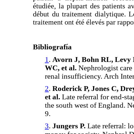
étudiée, la plupart des patients
début du traitement dialytique. L
traitement ont été élevés par rappo
Bibliografía
1
.
Avorn J, Bohn RL, Levy
WC, et al.
Nephrologist care 
renal insufficiency. Arch In
2
.
Roderick P, Jones C, Dre
et al.
Late referral for end-st
the south west of England. N
9.
3
.
Jungers P.
Late referral: l