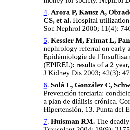
money for society. Nephrol D
4
.
Arora P, Kausz A, Obrad
CS, et al.
Hospital utilizatio
Soc Nephrol 2000; 11(4): 74
5
.
Kessler M, Frimat L, Pan
nephrology referral on earl
Epidémiologie de l´Insuffisa
(EPIREL): results of a 2 yea
J Kidney Dis 2003; 42(3): 47
6
.
Solá L, González C, Schw
Prevención terciaria: condici
a plan de diálisis crónica. C
Hipertensión, 13. Punta del E
7
.
Huisman RM.
The deadly 
Transplant 2004; 19(9): 2175