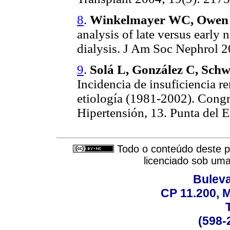
8
.
Winkelmayer WC, Owen W
analysis of late versus early 
dialysis. J Am Soc Nephrol 2
9
.
Solá L, González C, Schw
Incidencia de insuficiencia r
etiología (1981-2002). Cong
Hipertensión, 13. Punta del E
Todo o conteúdo deste pe
licenciado sob um
Buleva
CP 11.200, 
(598-