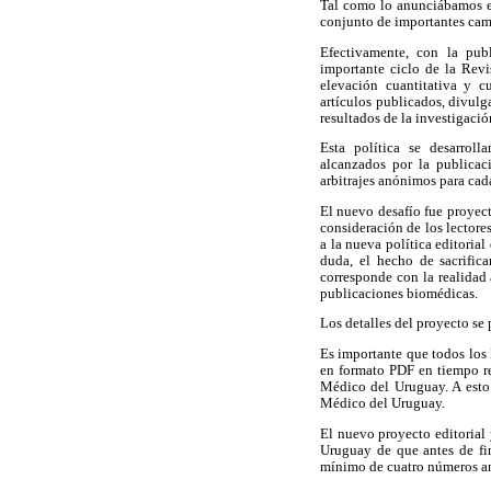
Tal como lo anunciábamos e
conjunto de importantes cam
Efectivamente, con la pub
importante ciclo de la Revi
elevación cuantitativa y c
artículos publicados, divulg
resultados de la investigaci
Esta política se desarroll
alcanzados por la publicac
arbitrajes anónimos para cad
El nuevo desafío fue proyec
consideración de los lectore
a la nueva política editoria
duda, el hecho de sacrifica
corresponde con la realidad 
publicaciones biomédicas.
Los detalles del proyecto se 
Es importante que todos los 
en formato PDF en tiempo re
Médico del Uruguay. A esto 
Médico del Uruguay.
El nuevo proyecto editorial 
Uruguay de que antes de fin
mínimo de cuatro números anu