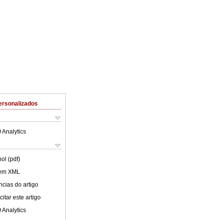
ersonalizados
 Analytics
ol (pdf)
 em XML
cias do artigo
itar este artigo
 Analytics