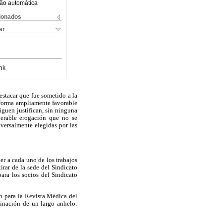
ão automática
cionados
ar
nk
stacar que fue sometido a la
n forma ampliamente favorable
iguen justifican, sin ninguna
iderable erogación que no se
iversalmente elegidas por las
er a cada uno de los trabajos
rar de la sede del Sindicato
ara los socios del Sindicato
an para la Revista Médica del
minación de un largo anhelo: