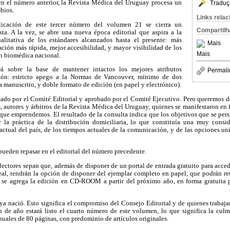
n el número anterior, la Revista Médica del Uruguay procesa un
Traduç
bios.
Links rela
licación de este tercer número del volumen 21 se cierra un
Compartilh
sta. A la vez, se abre una nueva época editorial que aspira a la
ualitativa de los estándares alcanzados hasta el presente: más
Mais
ación más rápida, mejor accesibilidad, y mayor visibilidad de los
Mais
ón biomédica nacional.
ará sobre la base de mantener intactos los mejores atributos
Permali
ión: estricto apego a la Normas de Vancouver, mínimo de dos
a manuscrito, y doble formato de edición (en papel y electrónico).
tado por el Comité Editorial y aprobado por el Comité Ejecutivo. Pero queremos de
s, autores y árbitros de la Revista Médica del Uruguay, quienes se manifestaron e
l que emprendemos. El resultado de la consulta indica que los objetivos que se pers
r la práctica de la distribución domiciliaria, lo que constituía una muy cons
actual del país, de los tiempos actuales de la comunicación, y de las opciones un
pueden repasar en el editorial del número precedente.
lectores sepan que, además de disponer de un portal de entrada gratuito para acced
al, tendrán la opción de disponer del ejemplar completo en papel, que podrán reti
se agrega la edición en CD-ROOM a partir del próximo año, en forma gratuita p
ya nació. Esto significa el compromiso del Consejo Editorial y de quienes trabaj
 de año estará listo el cuarto número de este volumen, lo que significa la cul
ales de 80 páginas, con predominio de artículos originales.