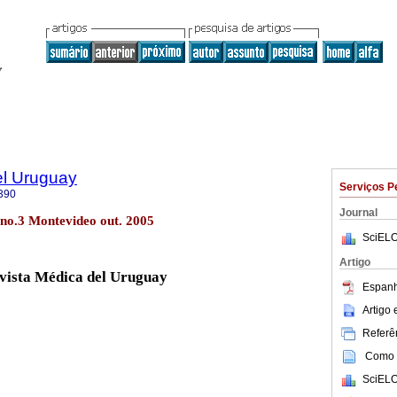
el Uruguay
Serviços P
390
Journal
 no.3 Montevideo out. 2005
SciELO
Artigo
evista Médica del Uruguay
Espanh
Artigo
Referên
Como c
SciELO