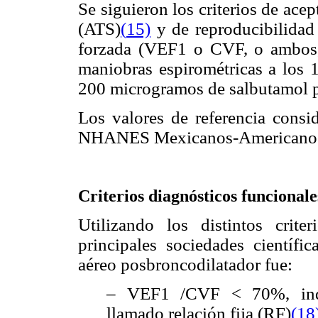
Se siguieron los criterios de ace
(ATS)
(
15)
y de reproducibilidad 
forzada (VEF1 o CVF, o ambos,
maniobras espirométricas a los 
200 microgramos de salbutamol po
Los valores de referencia consi
NHANES Mexicanos-Americano
Criterios diagnósticos funcionale
Utilizando los distintos crite
principales sociedades científic
aéreo posbroncodilatador fue:
– VEF1 /CVF < 70%, inde
llamado relación fija (RF)
(
18