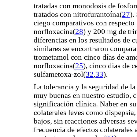
tratadas con monodosis de fosfo
tratados con nitrofurantoína(
27
).
ciego comparativos con respecto
norfloxacina(
28
) y 200 mg de tr
diferencias en los resultados de 
similares se encontraron compar
trometamol con cinco días de amo
norfloxacina(
25
), cinco días de c
sulfametoxa-zol(
32
,
33
).
La tolerancia y la seguridad de l
muy buenas en nuestro estudio, co
significación clínica. Naber en s
colaterales leves como dispepsia,
bajos, sin reacciones adversas se
frecuencia de efectos colaterales