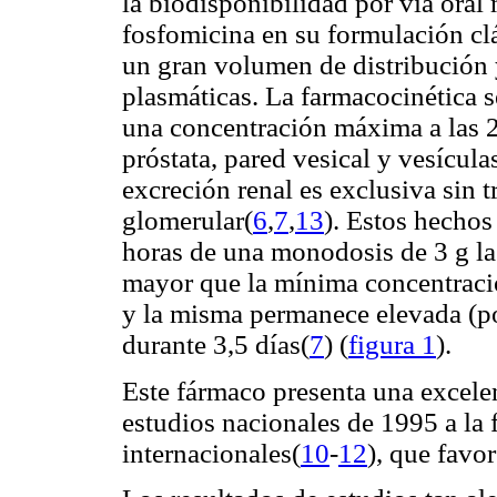
la biodisponibilidad por vía oral 
fosfomicina en su formulación clá
un gran volumen de distribución 
plasmáticas. La farmacocinética s
una concentración máxima a las 2
próstata, pared vesical y vesículas
excreción renal es exclusiva sin t
glomerular(
6
,
7
,
13
). Estos hechos
horas de una monodosis de 3 g la
mayor que la mínima concentració
y la misma permanece elevada (p
durante 3,5 días(
7
) (
figura 1
).
Este fármaco presenta una excelen
estudios nacionales de 1995 a la 
internacionales(
10
-
12
), que favor