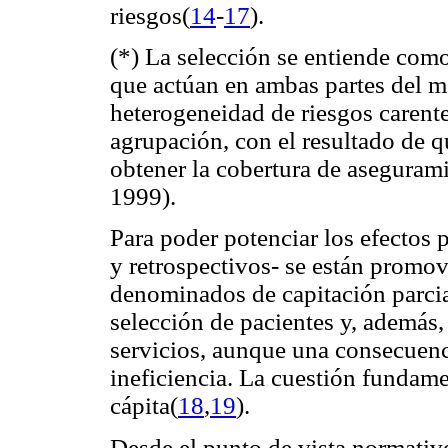
riesgos(
14
-
17
).
(
*) La selección se entiende com
que actúan en ambas partes del me
heterogeneidad de riesgos carente
agrupación, con el resultado de 
obtener la cobertura de aseguram
1999).
Para poder potenciar los efectos
y retrospectivos- se están promo
denominados de capitación parcial
selección de pacientes y, además, 
servicios, aunque una consecuencia
ineficiencia. La cuestión fundame
cápita(
18
,
19
).
Desde el punto de vista normativo