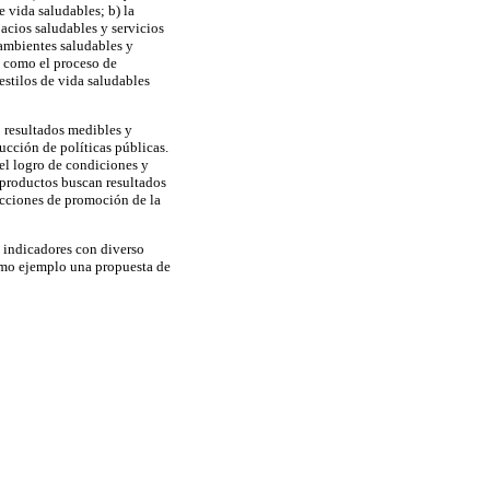
e vida saludables; b) la
pacios saludables y servicios
n ambientes saludables y
to como el proceso de
estilos de vida saludables
o resultados medibles y
rucción de políticas públicas.
el logro de condiciones y
s productos buscan resultados
 acciones de promoción de la
e indicadores con diverso
omo ejemplo una propuesta de