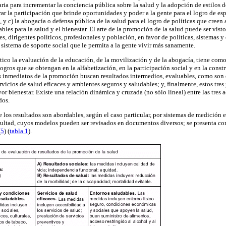
aria para incrementar la conciencia pública sobre la salud y la adopción de estilos d
ar la participación que brinde oportunidades y poder a la gente para el logro de es
s, y c) la abogacía o defensa pública de la salud para el logro de políticas que cree
bles para la salud y el bienestar. El arte de la promoción de la salud puede ser vis
, dirigentes políticos, profesionales y población, en favor de políticas, sistemas y 
 sistema de soporte social que le permita a la gente vivir más sanamente.
tico la evaluación de la educación, de la movilización y de la abogacía, tiene com
logros que se obtengan en la alfabetización, en la participación social y en la const
dos inmediatos de la promoción buscan resultados intermedios, evaluables, como son 
ervicios de salud eficaces y ambientes seguros y saludables; y, finalmente, estos tre
r bienestar. Existe una relación dinámica y cruzada (no sólo lineal) entre las tres
dos.
e los resultados son abordables, según el caso particular, por sistemas de medición 
cultad, cuyos modelos pueden ser revisados en documentos diversos; se presenta c
(
5
) (
tabla 1
).