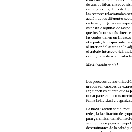
de una política, el apoyo si
estrategias angulares de la 
los sectores relacionados con 
acción de los diferentes sect
sectores y organismos respon
ostensible algunas de las pol
que los factores más directo
las cuales tienen un impacto
otra parte, la propia polític
al interior del sector en la 
el trabajo intersectorial, mu
salud y no sólo a controlar l
Movilización social
Los procesos de movilizació
grupos son capaces de expresa
PS; tienen en cuenta que la 
tomar parte en la construcció
forma individual u organizad
La movilización social requie
redes, la facilitación de gru
para garantizar transformacio
salud pueden jugar un papel
determinantes de la salud y 