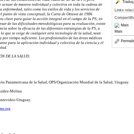
Traduç
e actuar de manera individual y colectiva en toda la cadena de
a enfermedad, tales como los estilos de vida y los servicios de
Links rela
el punto de vista conceptual, la Carta de Ottawa de 1986
Compartilh
o clave para guiar la acción integral en el campo de la PS; en
pesar de las dificultades metodológicas para su evaluación, existe
Mais
cia sobre la eficacia de las diferentes estrategias de la PS, a
Mais
 lo que se exige de cualquier otra tecnología de la salud, sean
 por tiempo suficiente. Los profesionales de las áreas médicas
Permali
nte para la aplicación individual y colectiva de la ciencia y el
alud.
N DE LA SALUD.
ción Panamericana de la Salud, OPS/Organización Mundial de la Salud; Uruguay.
nzález-Molina
Montevideo-Uruguay.
ms.org