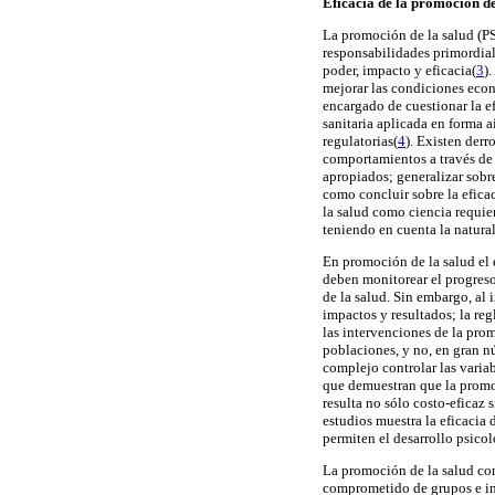
Eficacia de la promoción de
La promoción de la salud (PS)
responsabilidades primordial
poder, impacto y eficacia(
3
)
mejorar las condiciones econó
encargado de cuestionar la e
sanitaria aplicada en forma a
regulatorias(
4
). Existen der
comportamientos a través de 
apropiados; generalizar sobre
como concluir sobre la efica
la salud como ciencia requier
teniendo en cuenta la natural
En promoción de la salud el 
deben monitorear el progreso
de la salud. Sin embargo, al 
impactos y resultados; la re
las intervenciones de la prom
poblaciones, y no, en gran nú
complejo controlar las varia
que demuestran que la promoc
resulta no sólo costo-eficaz 
estudios muestra la eficacia
permiten el desarrollo psico
La promoción de la salud comb
comprometido de grupos e ind