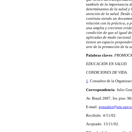
también de la importancia d
determinantes de la salud y l
atención de la salud. Desde 
continúa siendo un document
relación con la práctica, a 
una amplia y creciente eviden
condición de que al igual de
aplicadas de modo racional y
tienen un espacio prepondera
arte de la promoción de la s
Palabras claves
:
PROMOCIÓ
EDUCACIÓN EN SALUD.
CONDICIONES DE VIDA.
1
. Consultor de la Organiza
Correspondencia
: Julio Go
Av. Brasil 2697, 3er. piso. 
E-mail:
gonzalez@uru.ops-o
Recibido: 4/11/02.
Aceptado: 15/11/02.