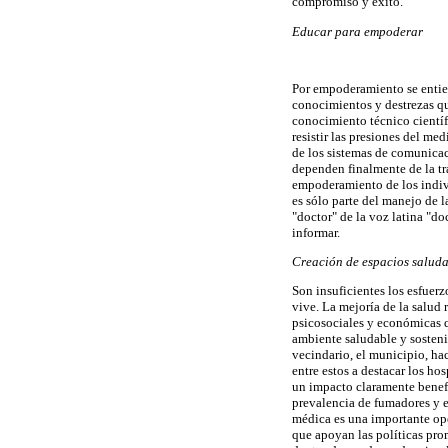
compromiso y éxito.
Educar para empoderar
Por empoderamiento se entien
conocimientos y destrezas qu
conocimiento técnico científ
resistir las presiones del me
de los sistemas de comunicac
dependen finalmente de la tr
empoderamiento de los indivi
es sólo parte del manejo de l
"doctor" de la voz latina "do
informar.
Creación de espacios saluda
Son insuficientes los esfuer
vive. La mejoría de la salud
psicosociales y económicas q
ambiente saludable y sostenib
vecindario, el municipio, ha
entre estos a destacar los ho
un impacto claramente benefi
prevalencia de fumadores y e
médica es una importante opo
que apoyan las políticas prom