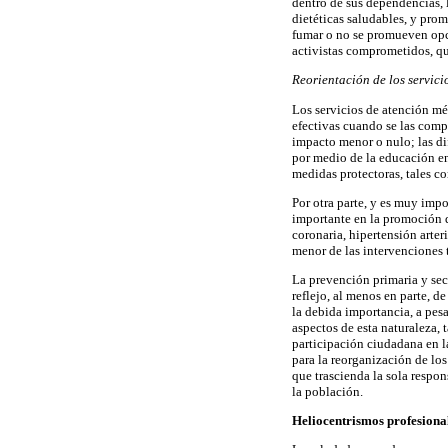
dentro de sus dependencias, 
dietéticas saludables, y pro
fumar o no se promueven opci
activistas comprometidos, qu
Reorientación de los servici
Los servicios de atención mé
efectivas cuando se las comp
impacto menor o nulo; las di
por medio de la educación en
medidas protectoras, tales c
Por otra parte, y es muy imp
importante en la promoción d
coronaria, hipertensión arter
menor de las intervenciones 
La prevención primaria y secu
reflejo, al menos en parte, d
la debida importancia, a pes
aspectos de esta naturaleza, 
participación ciudadana en la
para la reorganización de lo
que trascienda la sola respo
la población.
Heliocentrismos profesiona