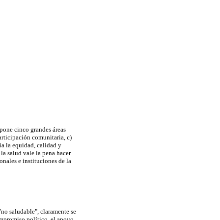
opone cinco grandes áreas
articipación comunitaria, c)
ia la equidad,
calidad y
la salud vale la pena hacer
onales e instituciones de la
 "no saludable", claramente se
mpromiso político, el apoyo