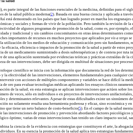
 la salud
, es parte integral de las funciones esenciales de la medicina, definidas para el sig
es de la salud pública moderna(
2
). Basada en una buena ciencia y aplicada a través
. Así está demostrado en los países que han logrado poner en marcha los engranajes 
micas y sociales y formas de vivir de la población. Pero también la revisión de la 
fectividad de algunos programas de promoción de la salud, como es, por ejemplo, e
islada y tradicional y sin cambios concomitantes en otras áreas determinantes como 
roches importantes de recursos en muchos proyectos que aplicados por
vis a tergo
se
la utilización de los medios de educación y comunicación pero sin fundamentos, r
 la eficacia, eficiencia o impactos de la promoción de la salud a partir de estos pro
cia de un medicamento suministrado a dosis subterapéuticas y de contera por ruta 
e de una aplicación sustentada por evidencias teóricas y prácticas extraídas de la c
eza de sus intervenciones, debe ser dirigida en multitud de situaciones por procesos
enfoque científico se inicia con la información que documenta la red de los determi
 y la efectividad de las intervenciones, elementos fundamentales para cualquier ci
intervenir con acciones de múltiples componentes y variables se hace difícil la medi
gla de oro para evaluar tecnologías médicas aplicando los ensayos clínicos raramente
oción de la salud; en esta estrategia se aplican intervenciones que actúen sobre los
mero de veces, sólo en individuos o en proyectos de intervenciones unifactoriales, 
bles y determinantes relevantes. A pesar de estas dificultades existe un sinnúmero
ión no solamente resulta una herramienta poderosa y eficaz, sino económica y en 
sino que tiene un neto balance de costo-beneficio(
5
). En el campo de la salud ment
 de las intervenciones de promoción y prevención abordando factores psicológicos y
lógico óptimo; varias de estas intervenciones han tenido un claro impacto social, s
ina la ciencia de la evidencia con estrategias que constituyen el arte, la abogacía
ividuos. En su esencia la promoción de la salud aplica tres estrategias fundamenta