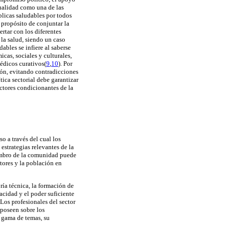
tualidad como una de las
blicas saludables por todos
l propósito de conjuntar la
ertar con los diferentes
 la salud, siendo un caso
ables se infiere al saberse
cas, sociales y culturales,
édicos curativos(
9
,
10
). Por
ción, evitando contradicciones
tica sectorial debe garantizar
actores condicionantes de la
o a través del cual los
s estrategias relevantes de la
iembro de la comunidad puede
ctores y la población en
ría técnica, la formación de
acidad y el poder suficiente
 Los profesionales del sector
poseen sobre los
 gama de temas, su