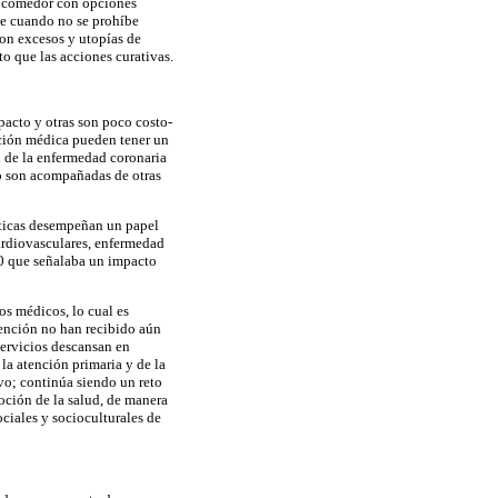
de comedor con opciones
te cuando no se prohíbe
on excesos y utopías de
o que las acciones curativas.
pacto y otras son poco costo-
nción médica pueden tener un
n de la enfermedad coronaria
no son acompañadas de otras
éuticas desempeñan un papel
ardiovasculares, enfermedad
970 que señalaba un impacto
os médicos, lo cual es
atención no han recibido aún
servicios descansan en
 la atención primaria y de la
ivo; continúa siendo un reto
oción de la salud, de manera
ciales y socioculturales de