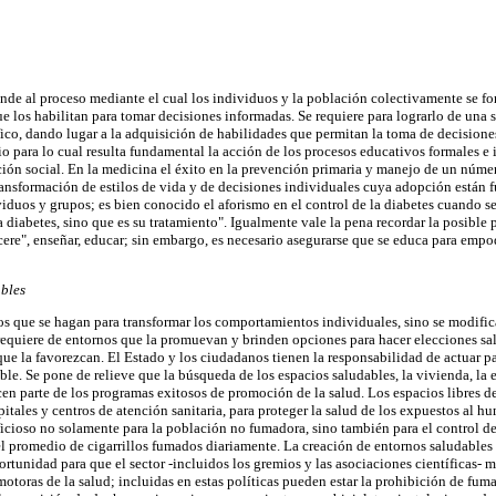
de al proceso mediante el cual los individuos y la población colectivamente se fo
e los habilitan para tomar decisiones informadas. Se requiere para lograrlo de una 
ico, dando lugar a la adquisición de habilidades que permitan la toma de decisiones
dio para lo cual resulta fundamental la acción de los procesos educativos formales e
ión social. En la medicina el éxito en la prevención primaria y manejo de un núm
ansformación de estilos de vida y de decisiones individuales cuya adopción están 
duos y grupos; es bien conocido el aforismo en el control de la diabetes cuando s
a diabetes, sino que es su tratamiento". Igualmente vale la pena recordar la posible
cere", enseñar, educar; sin embargo, es necesario asegurarse que se educa para empo
bles
zos que se hagan para transformar los comportamientos individuales, sino se modific
 requiere de entornos que la promuevan y brinden opciones para hacer elecciones s
ue la favorezcan. El Estado y los ciudadanos tienen la responsabilidad de actuar p
le. Se pone de relieve que la búsqueda de los espacios saludables, la vivienda, la e
cen parte de los programas exitosos de promoción de la salud. Los espacios libres 
spitales y centros de atención sanitaria, para proteger la salud de los expuestos al
cioso no solamente para la población no fumadora, sino también para el control de l
l promedio de cigarrillos fumados diariamente. La creación de entornos saludables e
rtunidad para que el sector -incluidos los gremios y las asociaciones científicas- 
otoras de la salud; incluidas en estas políticas pueden estar la prohibición de fumar