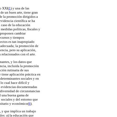
lo XXI(
1
) y una de las
 de un buen arte, tiene gran
de la promoción dirigidos a
evidencia científica se ha
l caso de la educación
medidas políticas, fiscales y
 proponen cambiar
ecursos y tiempos
yectos es tan inapropiado
inadecuada; la promoción de
iencia, pero su aplicación,
 relacionados con el arte.
nantes, y los datos que
encia, incluida la promoción
ción rutinaria de sus
 tiene aplicación práctica en
 determinantes sociales y en
lo cual hace difícil y
 de evidencias documentadas
diversidad de circunstancias
al una buena gama de
 sociales y del entorno que
anitario y económico(
6
).
, y que implica un trabajo
les: a) la educación que