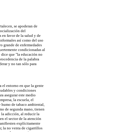
rtalecen, se apoderan de
socialización del
 en favor de la salud y de
 informales así como del uso
ero grande de enfermedades
fuertemente condicionadas al
e dice que "la educación no
 procedencia de la palabra
derar y no tan sólo para
a el entorno en que la gente
aludables y condiciones
ara asegurar este medio
mpresa, la escuela, el
de humo de tabaco ambiental,
 humo de segunda mano, tienen
a adicción, al reducir la
n el sector de la atención
manifiesten explícitamente
, la no venta de cigarrillos