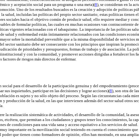
stémico y aceptación social para un programa o una meta)(
8
), se consideran en la ac
promoción. Uno de los resultados buscados es la creación y adopción de políticas pú
la salud, incluidas las políticas del propio sector sanitario; estas políticas tienen e
ores sociales hacia el objetivo común de producir salud; ello requiere mediar y conc
sables de formular políticas, las cuales en muchas ocasiones van contracorriente de
íticas vigentes relacionadas con el tabaquismo. La importancia de las políticas salud
s de salud y enfermedad están íntimamente relacionados con las condiciones económi
 mayor sobre la mortalidad prevenible que a la misma disponibilidad de servicios m
a del sector sanitario debe ser consecuente con los principios que inspiran la promo
adjudicación de prioridades y presupuestos, formas de trabajo y de asociación. La polí
ltiinstitucional y con la comunidad, y promover acciones dirigidas a fortalecer los f
os factores de riesgos más directos de enfermar.
n social
para el desarrollo de la participación genuina y del empoderamiento (proces
r sus inquietudes, participar en las decisiones y lograr acciones)(
8
), son otra de la
población es sujeto y no sólo objeto del proceso. Según las circunstancias cada m
n y producción de la salud, en las que intervienen además del sector salud otros se
a.
re la realización sistemática de actividades, el desarrollo de la comunidad, la aseso
pos, etcétera, que permitan a los ciudadanos y grupos tener los conocimientos, la cap
nes de condiciones para una vida sana y acceso equitativo a los servicios de salud.
 muy importante en la movilización social teniendo en cuenta el conocimiento que 
el poder que tienen como formadores de opinión; ellos han mostrado, en una amplia