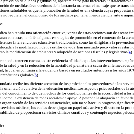
la provisión de duchas y gimnasios, aparcamientos para bicicletas, instalaciones 
moción de medidas favorecedoras de la lactancia materna; el mensaje que se transmi
ones saludables es que la promoción de la salud es una ciencia cuyas propuestas s
e no requieren el compromiso de los médicos por tener menos ciencia, arte e impact
os
dica han tenido una orientación curativa; varias de estas acciones son de escaso im
aran con otras; también algunas estrategias de promoción en el contexto de la ate
ferentes intervenciones educativas tradicionales, como las dirigidas a la prevenció
focada a la modificación de los estilos de vida, han mostrado poco valor si estas 
omo la modificación de ambientes y adopción de acciones fiscales y legislativas(
4
).
ortante de tener en cuenta, existe evidencia sólida de que las intervenciones terap
e la salud y en la reducción de la mortalidad prematura a causa de enfermedades c
ial, la cual es contraria a la evidencia basada en resultados anteriores a los años 1
terapéuticas globales(
5
).
ndaria recibe insuficiente atención de los profesionales proveedores de los servici
e la orientación curativa de la educación médica. Los aspectos psicosociales de la 
ar del conocimiento de que muchos de los condicionantes de la accesibilidad a los 
tal como la existencia de redes sociales de apoyo. A pesar de la abogacía en favor de
 organización de los servicios asistenciales, aún no se hace un progreso significat
s servicios médicos, los cuales deben jugar un papel más activo y directo en la prom
nsabilidad de proporcionar servicios clínicos curativos y contemple aspectos psicoso
les