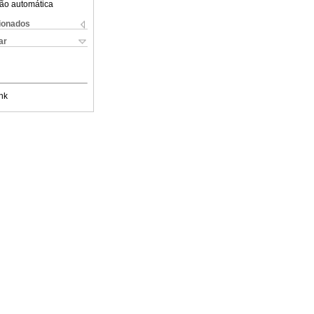
ão automática
cionados
ar
nk