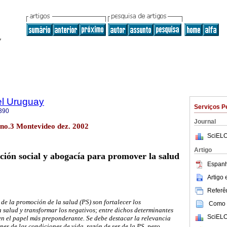
el Uruguay
Serviços P
390
Journal
 no.3 Montevideo dez. 2002
SciELO
Artigo
ción social y abogacía para promover la salud
Espanh
Artigo
Referên
de la promoción de la salud (PS) son fortalecer los
Como c
a salud y transformar los negativos; entre dichos determinantes
SciELO
en el papel más preponderante.
Se debe destacar la relevancia
nes de las condiciones de vida, razón de ser de la PS, pero