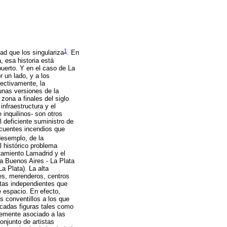
1
ad que los singulariza
.
En
 esa historia está
 puerto. Y en el caso de La
 un lado, y a los
fectivamente, la
unas versiones de la
zona a finales del siglo
infraestructura y el
inquilinos- son otros
l deficiente suministro de
recuentes incendios que
desemplo, de la
l histórico problema
tamiento Lamadrid y el
ta Buenos Aires - La Plata
a Plata). La alta
res, merenderos, centros
stas independientes que
e espacio. En efecto,
s conventillos a los que
acadas figuras tales como
temente asociado a las
onjunto de artistas