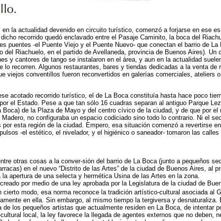
n la actualidad devenido en circuito turístico, comenzó a forjarse en ese es
a: dicho recorrido quedó enclavado entre el Pasaje Caminito, la boca del Riac
s puentes -el Puente Viejo y el Puente Nuevo- que conectan el barrio de La B
do del Riachuelo, en el partido de Avellaneda, provincia de Buenos Aires). Un 
rines y cantores de tango se instalaron en el área, y aun en la actualidad suele
que lo recorren. Algunos restaurantes, bares y tiendas dedicadas a la venta de
que viejos conventillos fueron reconvertidos en galerías comerciales, ateliers o
se acotado recorrido turístico, el de La Boca constituía hasta hace poco tie
 por el Estado. Pese a que tan sólo 16 cuadras separan al antiguo Parque Le
La Boca) de la Plaza de Mayo y del centro cívico de la ciudad, y de que por el 
 Madero, no configuraba un espacio codiciado sino todo lo contrario. Ni el sect
por esta región de la ciudad. Empero, esa situación comenzó a revertirse en
lsos -el estético, el nivelador, y el higiénico o saneador- tomaron las calles
entre otras cosas a la conver-sión del barrio de La Boca (junto a pequeños sec
racas) en el nuevo “Distrito de las Artes” de la ciudad de Buenos Aires, al p
a la apertura de una selecta y hermética Usina de las Artes en la zona.
ue creado por medio de una ley aprobada por la Legislatura de la ciudad de Bu
 cierto modo, esa norma reconoce la tradición artístico-cultural asociada al 
amente en ella. Sin embargo, al mismo tiempo la tergiversa y desnaturaliza. 
va de los pequeños artistas que actualmente residen en La Boca, de intentar po
o-cultural local, la ley favorece la llegada de agentes externos que no deben,