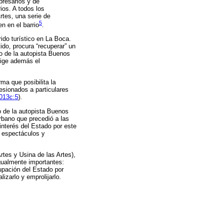
presarios y de
ios. A todos los
rtes, una serie de
5
n en el barrio
.
ido turístico en La Boca.
ido, procura “recuperar” un
o de la autopista Buenos
rige además el
ma que posibilita la
esionados a particulares
013c:5
).
o de la autopista Buenos
urbano que precedió a las
interés del Estado por este
e espectáculos y
tes y Usina de las Artes),
igualmente importantes:
upación del Estado por
lizarlo y emprolijarlo.