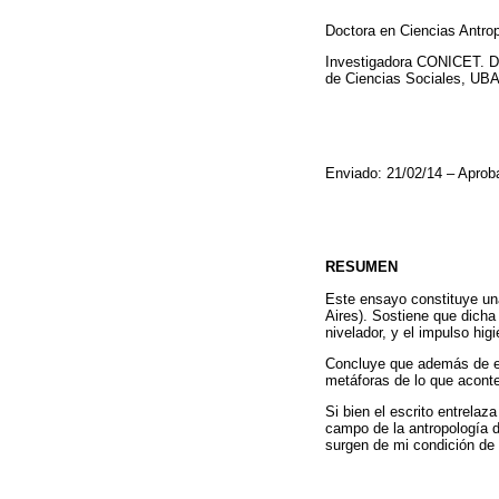
Doctora en Ciencias Antro
Investigadora CONICET. Doc
de Ciencias Sociales, UB
Enviado: 21/02/14 – Aprob
RESUMEN
Este ensayo constituye un
Aires). Sostiene que dicha
nivelador, y el impulso hig
Concluye que además de est
metáforas de lo que acontec
Si bien el escrito entrelaz
campo de la antropología d
surgen de mi condición de