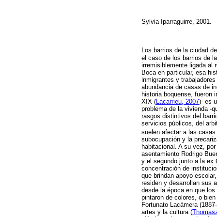
Sylvia Iparraguirre, 2001.
Los barrios de la ciudad de
el caso de los barrios de 
irremisiblemente ligada al 
Boca en particular, esa hi
inmigrantes y trabajadores 
abundancia de casas de in
historia boquense, fueron 
XIX
(
Lacarrieu, 2007
)- es 
problema de la vivienda -q
rasgos distintivos del barr
servicios públicos, del arb
suelen afectar a las casas 
subocupación y la precariz
habitacional. A su vez, po
asentamiento Rodrigo Bueno
y el segundo junto a la ex
concentración de instituci
que brindan apoyo escolar,
residen y desarrollan sus 
desde la época en que los 
pintaron de colores, o bie
Fortunato Lacámera (1887-1
artes y la cultura
(
Thomasz