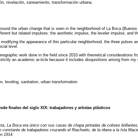
ión, nivelación, saneamiento, transformación urbana.
 around the urban change that is seen in the neighborhood of La Boca (
Buenos 
erent but related impulses: the aesthetic impulse, the leveler impulse, and th
to modifying the appearance of this particular neighborhood, the three pulses a
cial level.
nographic work done in the field since 2010 with theoretical considerations fr
t strictly an academic ar-ticle because it includes disquisitions arising from my
on, leveling, sanitation, urban transformation
de finales del siglo XIX: trabajadores y artistas plásticos
ista, La Boca era
único
con sus casas de chapa pintadas de colores brillantes,
o constante de trabajadores cruzando el Riachuelo, de la ribera a la Isla Maci
en 1914.