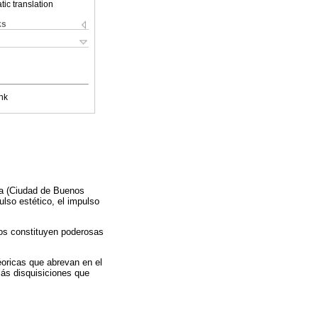
ic translation
ks
nk
ca (Ciudad de Buenos
ulso estético, el impulso
sos constituyen poderosas
téoricas que abrevan en el
más disquisiciones que