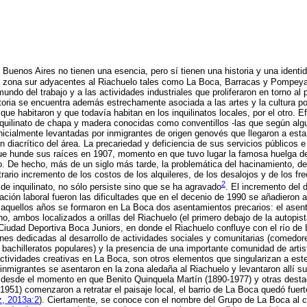
 Buenos Aires no tienen una esencia, pero sí tienen una historia y una identid
la zona sur adyacentes al Riachuelo tales como La Boca, Barracas y Pompeya,
mundo del trabajo y a las actividades industriales que proliferaron en torno al
storia se encuentra además estrechamente asociada a las artes y la cultura por
que habitaron y que todavía habitan en los inquilinatos locales, por el otro. E
quilinato de chapa y madera conocidas como conventillos -las que según alg
inicialmente levantadas por inmigrantes de origen genovés que llegaron a esta 
un diacrítico del área. La precariedad y deficiencia de sus servicios públicos e 
ue hunde sus raíces en 1907, momento en que tuvo lugar la famosa huelga de 
io. De hecho, más de un siglo más tarde, la problemática del hacinamiento, de
itrario incremento de los costos de los alquileres, de los desalojos y de los f
2
de inquilinato, no sólo persiste sino que se ha agravado
.
El incremento del 
ación laboral fueron las dificultades que en el decenio de 1990 se añadieron a
r aquellos años se formaron en La Boca dos asentamientos precarios: el asen
, ambos localizados a orillas del Riachuelo (el primero debajo de la autopis
 Ciudad Deportiva Boca Juniors, en donde el Riachuelo confluye con el río de L
ones dedicadas al desarrollo de actividades sociales y comunitarias (comedo
 bachilleratos populares) y la presencia de una importante comunidad de arti
actividades creativas en La Boca, son otros elementos que singularizan a est
inmigrantes se asentaron en la zona aledaña al Riachuelo y levantaron allí su
n desde el momento en que Benito Quinquela Martín (1890-1977) y otras dest
951) comenzaron a retratar el paisaje local, el barrio de La Boca quedó fuer
, 2013a:2
). Ciertamente, se conoce con el nombre del Grupo de La Boca al c