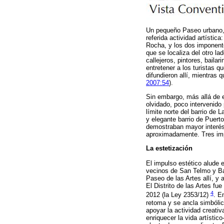
Un pequeño Paseo urbano, e
referida actividad artístic
Rocha, y los dos imponente
que se localiza del otro la
callejeros, pintores, baila
entretener a los turistas 
difundieron allí, mientras 
2007:54
).
Sin embargo, más allá de e
olvidado, poco intervenido
límite norte del barrio de 
y elegante barrio de Puerto
demostraban mayor interés 
aproximadamente. Tres impu
La estetización
El impulso estético alude 
vecinos de San Telmo y Bar
Paseo de las Artes allí, y 
El Distrito de las Artes f
4
2012 (la Ley 2353/12)
.
En
retoma y se ancla simbólic
apoyar la actividad creati
enriquecer la vida artístic