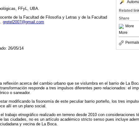
Automat
pológicas, FFyL, UBA.
Related lin
ente de la Facultad de Filosofía y Letras y de la Facultad
Share
A.
gretel2007@gmail.com
More
More
Permali
ado: 26/05/14
a reflexión acerca del cambio urbano que se vislumbra en el barrio de La Bo
 transformación responde a tres impulsos diferentes pero relacionados: el imp
iénico o saneador.
ar modificando la fisonomía de este peculiar barrio porteño, los tres impul
e allí en un plano social.
a el trabajo etnográfico realizado en terreno desde 2010 con consideraciones 
e las ciudades, no es un artículo académico stricto senso pues incluye ade
 ciudadana y vecina de La Boca.