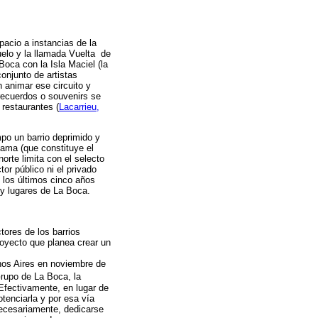
pacio a instancias de la
huelo y la llamada Vuelta de
oca con la Isla Maciel (la
conjunto de artistas
n animar ese circuito y
 recuerdos o souvenirs se
 restaurantes (
Lacarrieu,
mpo un barrio deprimido y
zama (que constituye el
norte limita con el selecto
or público ni el privado
 los últimos cinco años
 y lugares de La Boca.
tores de los barrios
royecto que planea crear un
enos Aires en noviembre de
Grupo de La Boca, la
Efectivamente, en lugar de
tenciarla y por esa vía
 necesariamente, dedicarse