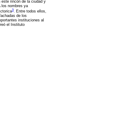
este rincón de la ciudad y
A los nombres ya
3
ctorica
.
Entre todos ellos,
 fachadas de los
ortantes instituciones al
eó el Instituto