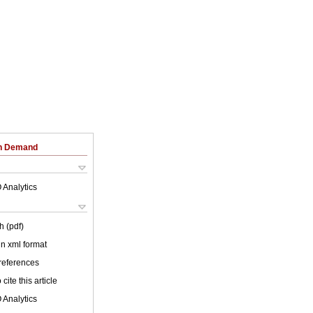
on Demand
 Analytics
h (pdf)
 in xml format
 references
cite this article
 Analytics