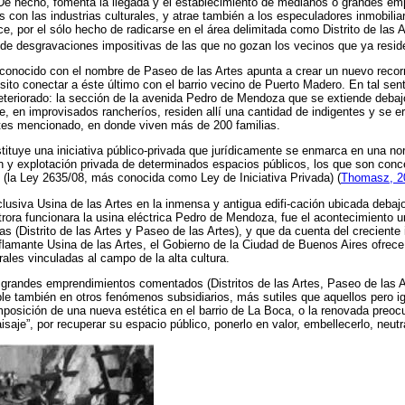
 De hecho, fomenta la llegada y el establecimiento de medianos o grandes em
s con las industrias culturales, y atrae también a los especuladores inmobiliar
ce, por el sólo hecho de radicarse en el área delimitada como Distrito de las A
de desgravaciones impositivas de las que no gozan los vecinos que ya reside
o conocido con el nombre de Paseo de las Artes apunta a crear un nuevo recorr
sito conectar a éste último con el barrio vecino de Puerto Madero. En tal sent
eteriorado: la sección de la avenida Pedro de Mendoza que se extiende debaj
e, en improvisados rancheríos, residen allí una cantidad de indigentes y se e
es mencionado, en donde viven más de 200 familias.
tituye una iniciativa público-privada que jurídicamente se enmarca en una nor
n y explotación privada de determinados espacios públicos, los que son conc
 (la Ley 2635/08, más conocida como Ley de Iniciativa Privada)
(
Thomasz, 2
lusiva Usina de las Artes en la inmensa y antigua edifi-cación ubicada debaj
otrora funcionara la usina eléctrica Pedro de Mendoza, fue el acontecimiento 
s (Distrito de las Artes y Paseo de las Artes), y que da cuenta del creciente 
a flamante Usina de las Artes, el Gobierno de la Ciudad de Buenos Aires ofrec
urales vinculadas al campo de la alta cultura.
 grandes emprendimientos comentados (Distritos de las Artes, Paseo de las Ar
ible también en otros fenómenos subsidiarios, más sutiles que aquellos pero 
imposición de una nueva estética en el barrio de La Boca, o la renovada preoc
isaje”, por
recuperar
su espacio público,
ponerlo en valor
, embellecerlo, neutra