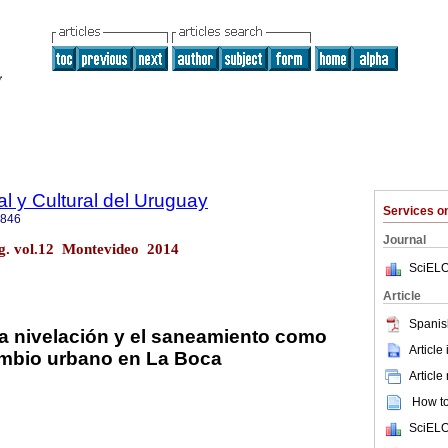
l y Cultural del Uruguay
Services 
3846
Journal
rug. vol.12 Montevideo 2014
SciELO
Article
Spanis
 la nivelación y el saneamiento como
Article
ambio urbano en La Boca
Article
How to 
SciELO