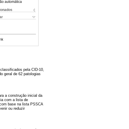
ão automática
cionados
ar
nk
 classificados pela CID-10,
o geral de 62 patologias
a a construção inicial da
ia com a lista de
s com base na lista PSSCA
enir ou reduzir