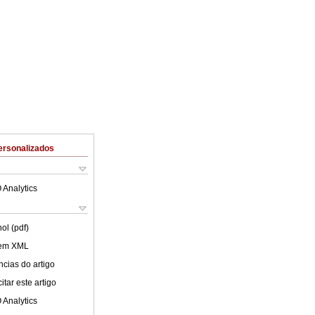
ersonalizados
 Analytics
ol (pdf)
 em XML
cias do artigo
tar este artigo
 Analytics