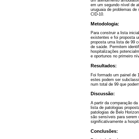
um atendimento ambulatoria
em um segundo nível de ate
uruguaia de problemas de 
CID-10.
Metodologia:
Para construir a lista inic
existentes e foi proposta u
proposta uma lista de 99
de saúde. Permitem identif
hospitalizações potencialm
e oportunos no primeiro ní
Resultados:
Foi formado um painel de 1
estes podem ser subclassif
num total de 99 que podem
Discussão:
A partir da comparação da 
lista de patologias propos
patologias de Belo Horizo
são sensíveis para serem 
significativamente a hospit
Conclusões: