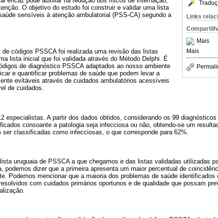
l eficaz pode auxiliar na redução dos riscos de internação,
Traduç
nção. O objetivo do estudo foi construir e validar uma lista
saúde sensíveis à atenção ambulatorial (PSS-CA) segundo a
Links rela
Compartilh
Mais
Mais
ial de códigos PSSCA foi realizada uma revisão das listas
ma lista inicial que foi validada através do Método Delphi. É
 códigos de diagnóstico PSSCA adaptados ao nosso ambiente
Permali
icar e quantificar problemas de saúde que podem levar a
ente evitáveis ​​através de cuidados ambulatórios acessíveis
vel de cuidados.
2 especialistas. A partir dos dados obtidos, considerando os 99 diagnósticos
icados consoante a patologia seja infecciosa ou não, obtendo-se um resultad
 ser classificadas como infecciosas, o que corresponde para 62%.
lista uruguaia de PSSCA a que chegamos e das listas validadas utilizadas par
ta, podemos dizer que a primeira apresenta um maior percentual de coincidênc
nte. Podemos mencionar que a maioria dos problemas de saúde identificado
resolvidos com cuidados primários oportunos e de qualidade que possam prev
alização.