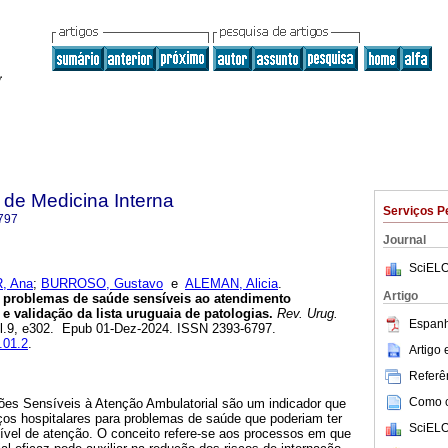
de Medicina Interna
Serviços P
797
Journal
SciELO
, Ana
;
BURROSO, Gustavo
e
ALEMAN, Alicia
.
Artigo
r problemas de saúde sensíveis ao atendimento
e validação da lista uruguaia de patologias.
Rev. Urug.
Espanh
vol.9, e302. Epub 01-Dez-2024. ISSN 2393-6797.
.01.2
.
Artigo
Referên
Como ci
ões Sensíveis à Atenção Ambulatorial são um indicador que
ços hospitalares para problemas de saúde que poderiam ter
SciELO
nível de atenção. O conceito refere-se aos processos em que