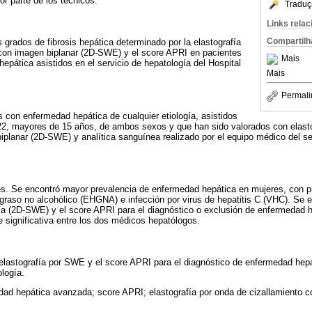
or parte de los técnicos.
Traduç
Links rela
Compartilh
s grados de fibrosis hepática determinado por la elastografía
 con imagen biplanar (2D-SWE) y el score APRI en pacientes
Mais
epática asistidos en el servicio de hepatología del Hospital
Mais
Permali
s con enfermedad hepática de cualquier etiología, asistidos
/22, mayores de 15 años, de ambos sexos y que han sido valorados con elast
iplanar (2D-SWE) y analítica sanguínea realizado por el equipo médico del s
s. Se encontró mayor prevalencia de enfermedad hepática en mujeres, con pr
raso no alcohólico (EHGNA) e infección por virus de hepatitis C (VHC). Se 
afía (2D-SWE) y el score APRI para el diagnóstico o exclusión de enfermedad 
e significativa entre los dos médicos hepatólogos.
 elastografía por SWE y el score APRI para el diagnóstico de enfermedad hep
ología.
ad hepática avanzada; score APRI; elastografía por onda de cizallamiento c