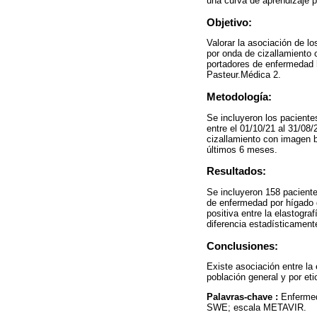
una curva de aprendizaje p
Objetivo:
Valorar la asociación de lo
por onda de cizallamiento
portadores de enfermedad h
Pasteur.Médica 2.
Metodología:
Se incluyeron los paciente
entre el 01/10/21 al 31/08
cizallamiento con imagen b
últimos 6 meses.
Resultados:
Se incluyeron 158 paciente
de enfermedad por hígado g
positiva entre la elastogr
diferencia estadísticament
Conclusiones:
Existe asociación entre la
población general y por eti
Palavras-chave :
Enfermed
SWE; escala METAVIR.