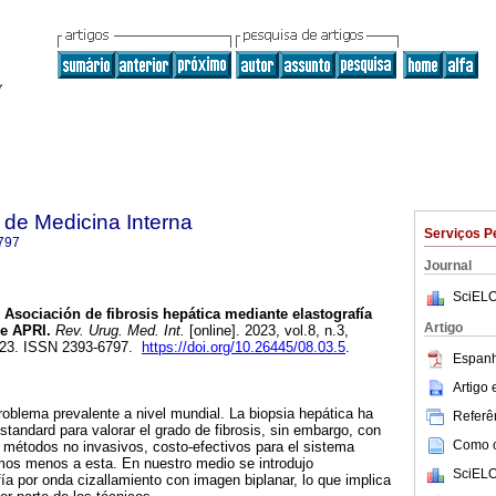
de Medicina Interna
Serviços P
797
Journal
SciELO
Asociación de fibrosis hepática mediante elastografía
Artigo
re APRI.
Rev. Urug. Med. Int.
[online]. 2023, vol.8, n.3,
023. ISSN 2393-6797.
https://doi.org/10.26445/08.03.5
.
Espanh
Artigo
oblema prevalente a nivel mundial. La biopsia hepática ha
Referên
 standard para valorar el grado de fibrosis, sin embargo, con
Como ci
 métodos no invasivos, costo-efectivos para el sistema
imos menos a esta. En nuestro medio se introdujo
SciELO
fía por onda cizallamiento con imagen biplanar, lo que implica