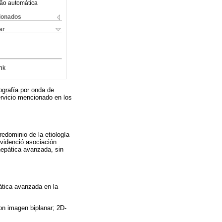
ão automática
cionados
ar
nk
ografía por onda de
ervicio mencionado en los
edominio de la etiología
evidenció asociación
hepática avanzada, sin
ática avanzada en la
on imagen biplanar; 2D-