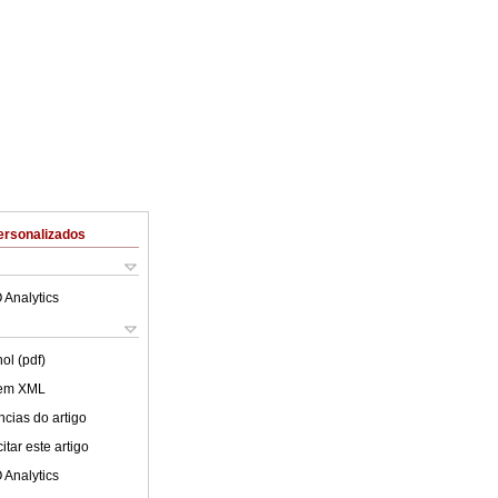
ersonalizados
 Analytics
ol (pdf)
 em XML
cias do artigo
tar este artigo
 Analytics