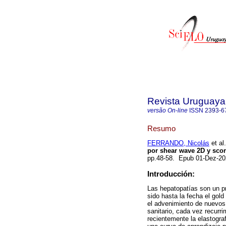
Revista Uruguaya 
versão On-line
ISSN
2393-6
Resumo
FERRANDO, Nicolás
et al.
por shear wave 2D y sco
pp.48-58. Epub 01-Dez-2
Introducción:
Las hepatopatías son un pr
sido hasta la fecha el gold
el advenimiento de nuevos
sanitario, cada vez recurr
recientemente la elastogra