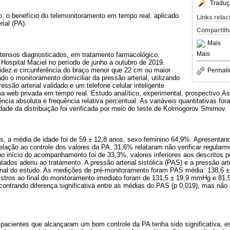
Traduç
oto, o benefício do telemonitoramento em tempo real, aplicado
Links rela
rial (PA).
Compartilh
Mais
Mais
ertensos diagnosticados, em tratamento farmacológico,
o Hospital Maciel no período de junho a outubro de 2019.
videz e circunferência do braço menor que 22 cm ou maior
Permali
o o monitoramento domiciliar da pressão arterial, utilizando
essão arterial validado e um telefone celular inteligente
 web privada em tempo real. Estudo analítico, experimental, prospectivo.As va
cia absoluta e frequência relativa percentual. As variáveis ​​quantitativas 
dade da distribuição foi verificada por meio do teste de Kolmogorov Smirnov.
es, a média de idade foi de 59 ± 12,8 anos, sexo feminino 64,9%. Apresent
lação ao controle dos valores da PA, 31,6% relataram não verificar regular
no início do acompanhamento foi de 33,3%, valores inferiores aos descritos
ados aderiu ao tratamento. A pressão arterial sistólica (PAS) e a pressão art
 final do estudo. As medições de pré-monitoramento foram PAS média: 138,6
stros ao final do monitoramento imediato foram de 131,5 ± 19,9 mmHg e 81
ontrando diferença significativa entre as médias do PAS (p 0,019), mas não
acientes que alcançaram um bom controle da PA tenha sido significativa, 