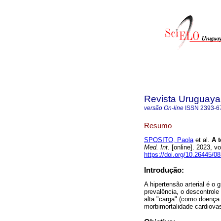
Revista Uruguaya 
versão On-line
ISSN
2393-6
Resumo
SPOSITO, Paola
et al.
A t
Med. Int.
[online]. 2023, v
https://doi.org/10.26445/08
Introdução:
A hipertensão arterial é o
prevalência, o descontrole
alta "carga" (como doença 
morbimortalidade cardiovas