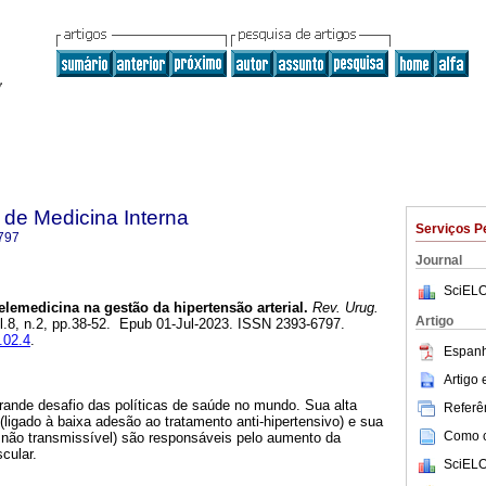
de Medicina Interna
Serviços P
797
Journal
SciELO
elemedicina na gestão da hipertensão arterial.
Rev. Urug.
Artigo
ol.8, n.2, pp.38-52. Epub 01-Jul-2023. ISSN 2393-6797.
.02.4
.
Espanh
Artigo
 grande desafio das políticas de saúde no mundo. Sua alta
Referên
 (ligado à baixa adesão ao tratamento anti-hipertensivo) e sua
Como ci
não transmissível) são responsáveis ​​pelo aumento da
cular.
SciELO