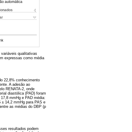
ão automática
cionados
ar
nk
riáveis ​​qualitativas
foram expressas como média
ando 22,8% conhecimento
mente. A adesão ao
 pelo RENATA-2, onde
erial diastólica (PAD) foram
 ± 17,8 mmHg e PAD média:
,5 ± 14,2 mmHg para PAS e
 entre as médias do DBP (p
esses resultados podem