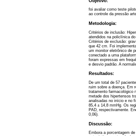
Objetivo:
foi avaliar como teste pil
ao controle da pressão arte
Metodologia:
Critérios de inclusão: Hip
atendidos na policlínica d
Critérios de exclusão: gra
que 42 cm. Foi implementad
um monitor eletrônico de pr
conectado a uma plataforma
foram expressas em frequên
e desvio padrão. A normali
Resultados:
De um total de 57 pacient
ruim sobre a doença. Em re
tratamento farmacológico 
metade dos hipertensos trat
analisadas no início e no
85,4 ± 14,8 mmHg. Os regi
PAD, respectivamente. Enc
0,06).
Discussão:
Embora a porcentagem de p