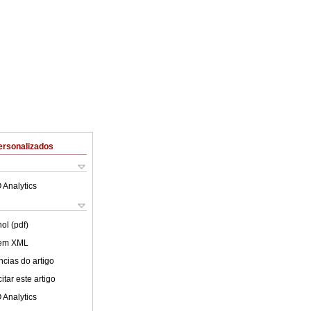
ersonalizados
 Analytics
ol (pdf)
 em XML
cias do artigo
tar este artigo
 Analytics