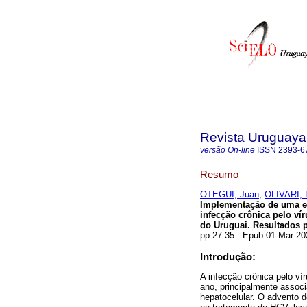
Revista Uruguaya 
versão On-line
ISSN
2393-6
Resumo
OTEGUI, Juan
;
OLIVARI, 
Implementação de uma es
infecção crônica pelo ví
do Uruguai. Resultados p
pp.27-35. Epub 01-Mar-2
Introdução:
A infecção crônica pelo ví
ano, principalmente assoc
hepatocelular. O advento d