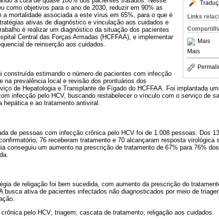
ando à cura de quase 100% dos pacientes tratados. Nesse
Traduç
u como objetivos para o ano de 2030, reduzir em 90% as
 a mortalidade associada a este vírus em 65%, para o que é
Links rela
ratégias ativas de diagnóstico e vinculação aos cuidados e
Compartilh
trabalho é realizar um diagnóstico da situação dos pacientes
spital Central das Forças Armadas (HCFFAA), e implementar
Mais
equencial de reinserção aos cuidados.
Mais
Permali
oi construída estimando o número de pacientes com infecção
na prevalência local e revisão dos prontuários dos
rviço de Hepatologia e Transplante de Fígado do HCFFAA. Foi implantada uma
com infecção pelo HCV, buscando restabelecer o vínculo com o serviço de s
hepática e ao tratamento antiviral.
mada de pessoas com infecção crônica pelo HCV foi de 1.008 pessoas. Dos 1
confirmatório, 76 receberam tratamento e 70 alcançaram resposta virológica 
gia conseguiu um aumento na prescrição de tratamento de 67% para 76% dos
da.
égia de religação foi bem sucedida, com aumento da prescrição do tratamento
A busca ativa de pacientes infectados não diagnosticados por meio de triag
cação.
 crônica pelo HCV; triagem; cascata de tratamento; religação aos cuidados.