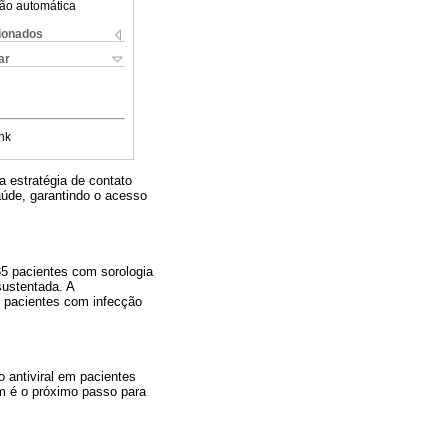
ão automática
cionados
ar
nk
 estratégia de contato
aúde, garantindo o acesso
35 pacientes com sorologia
sustentada. A
 pacientes com infecção
 antiviral em pacientes
em é o próximo passo para