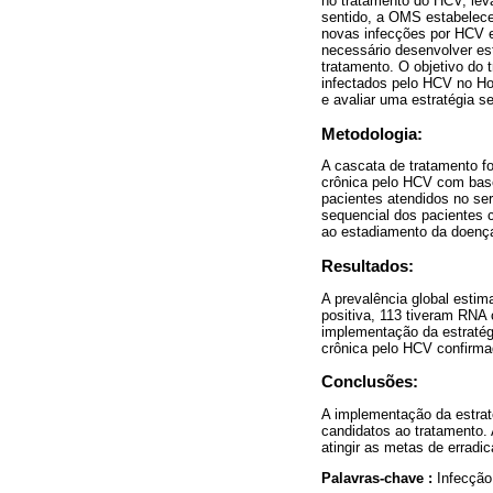
no tratamento do HCV, lev
sentido, a OMS estabelece
novas infecções por HCV e
necessário desenvolver est
tratamento. O objetivo do 
infectados pelo HCV no Ho
e avaliar uma estratégia s
Metodologia:
A cascata de tratamento f
crônica pelo HCV com base 
pacientes atendidos no se
sequencial dos pacientes 
ao estadiamento da doença 
Resultados:
A prevalência global esti
positiva, 113 tiveram RNA 
implementação da estraté
crônica pelo HCV confirma
Conclusões:
A implementação da estrat
candidatos ao tratamento. 
atingir as metas de erradi
Palavras-chave :
Infecção