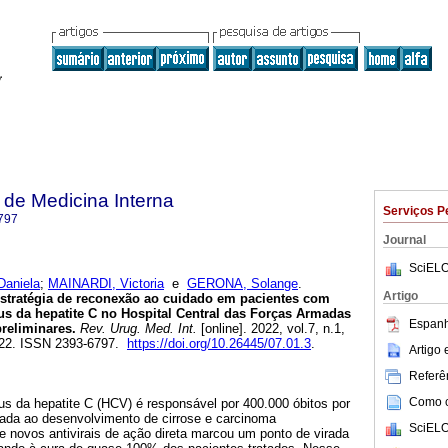
de Medicina Interna
Serviços P
797
Journal
SciELO
Daniela
;
MAINARDI, Victoria
e
GERONA, Solange
.
Artigo
tratégia de reconexão ao cuidado em pacientes com
rus da hepatite C no Hospital Central das Forças Armadas
Espanh
reliminares.
Rev. Urug. Med. Int.
[online]. 2022, vol.7, n.1,
022. ISSN 2393-6797.
https://doi.org/10.26445/07.01.3
.
Artigo
Referên
Como ci
rus da hepatite C (HCV) é responsável por 400.000 óbitos por
iada ao desenvolvimento de cirrose e carcinoma
SciELO
e novos antivirais de ação direta marcou um ponto de virada