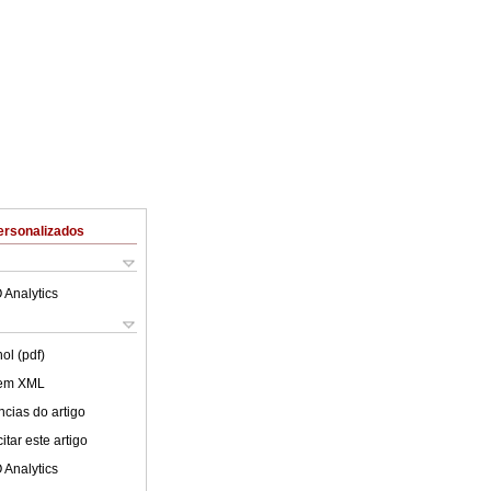
ersonalizados
 Analytics
ol (pdf)
 em XML
cias do artigo
tar este artigo
 Analytics