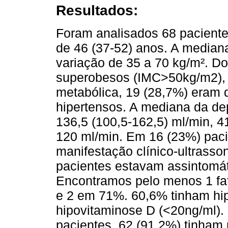
Resultados:
Foram analisados ​​68 pacien
de 46 (37-52) anos. A median
variação de 35 a 70 kg/m². Do
superobesos (IMC>50kg/m2), 
metabólica, 19 (28,7%) eram 
hipertensos. A mediana da de
136,5 (100,5-162,5) ml/min, 
120 ml/min. Em 16 (23%) pacie
manifestação clínico-ultrasson
pacientes estavam assintomá
Encontramos pelo menos 1 fat
e 2 em 71%. 60,6% tinham hi
hipovitaminose D (<20ng/ml).
pacientes, 62 (91,2%) tinham