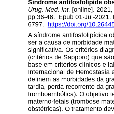
Síndrome antifosfolípide obs
Urug. Med. Int.
[online]. 2021, 
pp.36-46. Epub 01-Jul-2021.
6797.
https://doi.org/10.2644
A síndrome antifosfolipídica o
ser a causa de morbidade mat
significativa. Os critérios di
(critérios de Sapporo) que s
base em critérios clínicos e 
Internacional de Hemostasia 
definem as morbidades da grav
tardia, perda recorrente da g
tromboembólica). O objetivo t
materno-fetais (trombose mat
obstétricas). O tratamento de