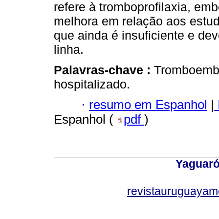
refere à tromboprofilaxia, e
melhora em relação aos estud
que ainda é insuficiente e d
linha.
Palavras-chave :
Tromboembo
hospitalizado.
·
resumo em Espanhol
|
Espanhol (
pdf
)
Yaguaró
revistauruguayam