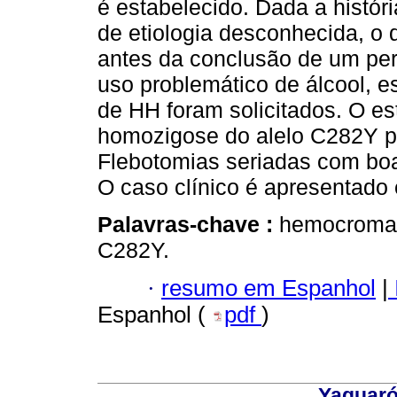
é estabelecido. Dada a históri
de etiologia desconhecida, o 
antes da conclusão de um perf
uso problemático de álcool, e
de HH foram solicitados. O e
homozigose do alelo C282Y pa
Flebotomias seriadas com boa 
O caso clínico é apresentado e
Palavras-chave :
hemocromato
C282Y.
·
resumo em Espanhol
|
Espanhol (
pdf
)
Yaguaró