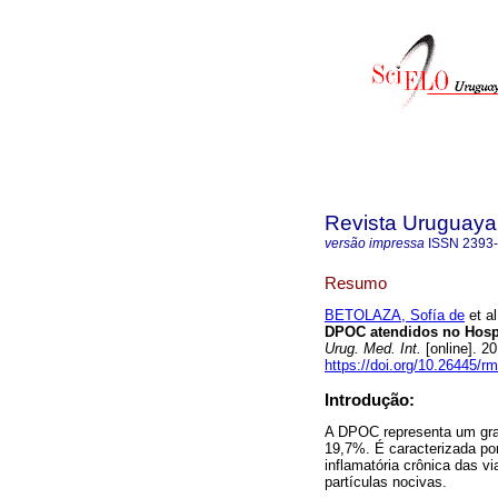
Revista Uruguaya 
versão impressa
ISSN
2393
Resumo
BETOLAZA, Sofía de
et al
DPOC atendidos no Hospit
Urug. Med. Int.
[online]. 2
https://doi.org/10.26445/rm
Introdução:
A DPOC representa um gran
19,7%. É caracterizada por
inflamatória crônica das v
partículas nocivas.