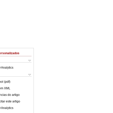
ersonalizados
 Analytics
ol (pdf)
 em XML
cias do artigo
tar este artigo
 Analytics