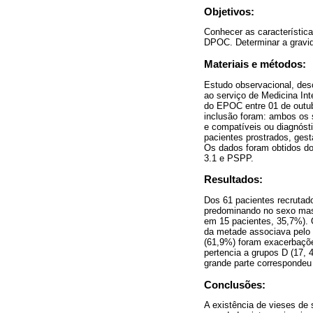
Objetivos:
Conhecer as característic
DPOC. Determinar a gravid
Materiais e métodos:
Estudo observacional, desc
ao serviço de Medicina In
do EPOC entre 01 de outub
inclusão foram: ambos os s
e compatíveis ou diagnóst
pacientes prostrados, gest
Os dados foram obtidos d
3.1 e PSPP.
Resultados:
Dos 61 pacientes recrutad
predominando no sexo mascu
em 15 pacientes, 35,7%). 
da metade associava pelo 
(61,9%) foram exacerbações
pertencia a grupos D (17, 
grande parte correspondeu 
Conclusões:
A existência de vieses d