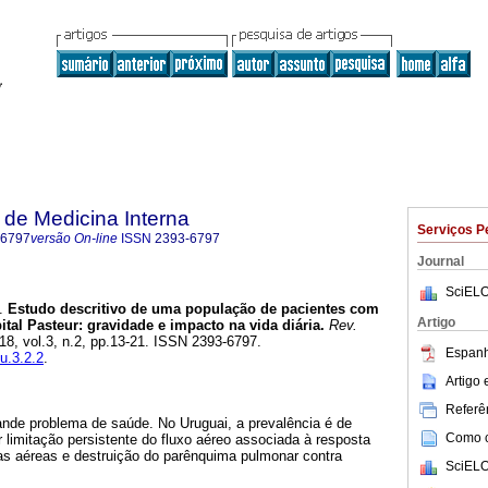
de Medicina Interna
Serviços P
-6797
versão On-line
ISSN
2393-6797
Journal
SciELO
.
Estudo descritivo de uma população de pacientes com
Artigo
al Pasteur: gravidade e impacto na vida diária.
Rev.
018, vol.3, n.2, pp.13-21. ISSN 2393-6797.
Espanh
u.3.2.2
.
Artigo
Referên
de problema de saúde. No Uruguai, a prevalência é de
Como ci
 limitação persistente do fluxo aéreo associada à resposta
ias aéreas e destruição do parênquima pulmonar contra
SciELO