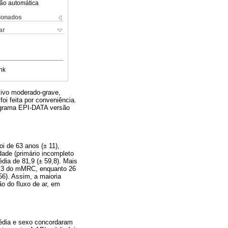
ão automática
cionados
ar
nk
tivo moderado-grave,
oi feita por conveniência.
ograma EPI-DATA versão
i de 63 anos (± 11),
dade (primário incompleto
ia de 81,9 (± 59,8). Mais
au 3 do mMRC, enquanto 26
56). Assim, a maioria
ão do fluxo de ar, em
édia e sexo concordaram