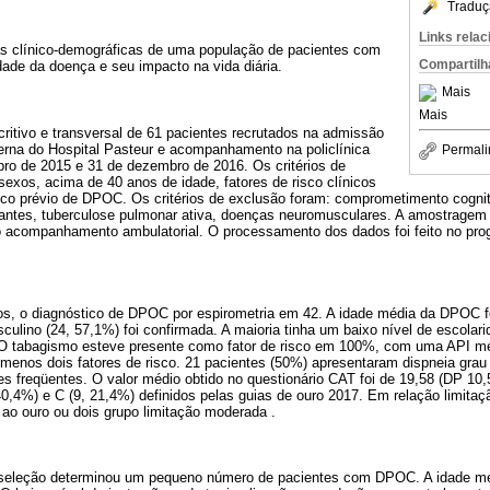
Traduç
Links rela
as clínico-demográficas de uma população de pacientes com
Compartilh
ade da doença e seu impacto na vida diária.
Mais
Mais
ritivo e transversal de 61 pacientes recrutados na admissão
terna do Hospital Pasteur e acompanhamento na policlínica
Permali
ro de 2015 e 31 de dezembro de 2016. Os critérios de
exos, acima de 40 anos de idade, fatores de risco clínicos
ico prévio de DPOC. Os critérios de exclusão foram: comprometimento cogni
antes, tuberculose pulmonar ativa, doenças neuromusculares. A amostragem f
o acompanhamento ambulatorial. O processamento dos dados foi feito no pr
os, o diagnóstico de DPOC por espirometria em 42. A idade média da DPOC fo
lino (24, 57,1%) foi confirmada. A maioria tinha um baixo nível de escolari
O tabagismo esteve presente como fator de risco em 100%, com uma API méd
menos dois fatores de risco. 21 pacientes (50%) apresentaram dispneia gr
 freqüentes. O valor médio obtido no questionário CAT foi de 19,58 (DP 10,
40,4%) e C (9, 21,4%) definidos pelas guias de ouro 2017. Em relação limitaç
ao ouro ou dois grupo limitação moderada .
e seleção determinou um pequeno número de pacientes com DPOC. A idade m