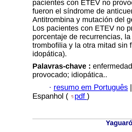
pacientes con ETEV no provoc
fueron el síndrome de anticuerp
Antitrombina y mutación del g
Los pacientes con ETEV no p
porcentaje de recurrencias, la
trombofilia y la otra mitad si
idopática).
Palavras-chave :
enfermedad
provocado; idiopática..
·
resumo em Português
|
Espanhol (
pdf
)
Yaguaró