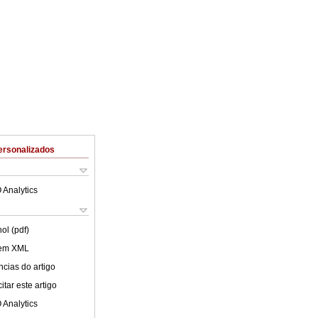
ersonalizados
 Analytics
ol (pdf)
 em XML
cias do artigo
tar este artigo
 Analytics