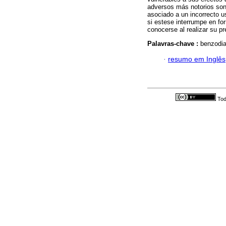
adversos más notorios son 
asociado a un incorrecto u
si estese interrumpe en fo
conocerse al realizar su pr
Palavras-chave :
benzodia
·
resumo em Inglês
Tod