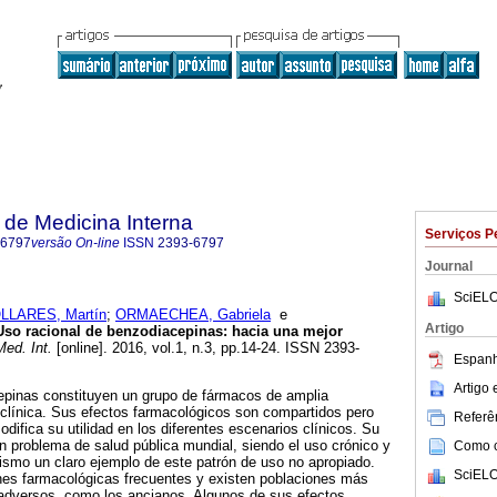
de Medicina Interna
Serviços P
-6797
versão On-line
ISSN
2393-6797
Journal
SciELO
LLARES, Martín
;
ORMAECHEA, Gabriela
e
Artigo
Uso racional de benzodiacepinas
:
hacia una mejor
ed. Int.
[online]. 2016, vol.1, n.3, pp.14-24. ISSN 2393-
Espanh
Artigo
nas constituyen un grupo de fármacos de amplia
a clínica. Sus efectos farmacológicos son compartidos pero
Referên
odifica su utilidad en los diferentes escenarios clínicos. Su
un problema de salud pública mundial, siendo el uso crónico y
Como ci
ismo un claro ejemplo de este patrón de uso no apropiado.
SciELO
ones farmacológicas frecuentes y existen poblaciones más
 adversos, como los ancianos. Algunos de sus efectos