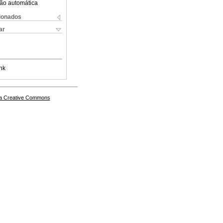
ão automática
cionados
ar
nk
a Creative Commons