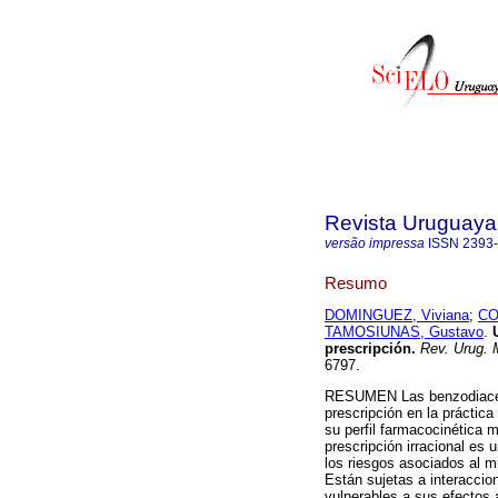
Revista Uruguaya 
versão impressa
ISSN
2393
Resumo
DOMINGUEZ, Viviana
;
CO
TAMOSIUNAS, Gustavo
.
prescripción
.
Rev. Urug. M
6797.
RESUMEN Las benzodiacepi
prescripción en la práctic
su perfil farmacocinética m
prescripción irracional es 
los riesgos asociados al m
Están sujetas a interacci
vulnerables a sus efectos