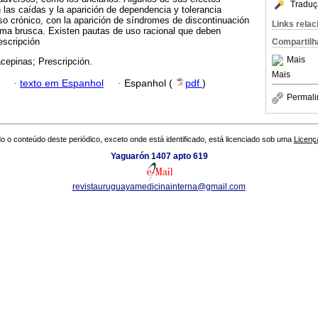
Traduç
las caídas y la aparición de dependencia y tolerancia
so crónico, con la aparición de síndromes de discontinuación
Links rela
rma brusca. Existen pautas de uso racional que deben
escripción
Compartilh
Mais
cepinas; Prescripción.
Mais
·
texto em Espanhol
·
Espanhol (
pdf
)
Permali
o o conteúdo deste periódico, exceto onde está identificado, está licenciado sob uma
Licenç
Yaguarón 1407 apto 619
revistauruguayamedicinainterna@gmail.com