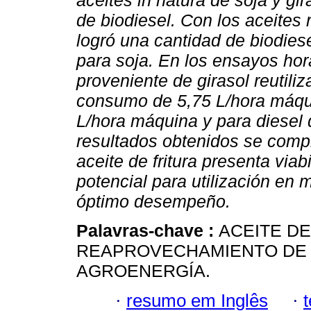
aceites in natura de soja y g
de biodiesel. Con los aceites r
logró una cantidad de biodies
para soja. En los ensayos hor
proveniente de girasol reutil
consumo de 5,75 L/hora máquin
L/hora máquina y para diesel d
resultados obtenidos se compr
aceite de fritura presenta via
potencial para utilización en 
óptimo desempeño.
Palavras-chave :
ACEITE DE
REAPROVECHAMIENTO DE 
AGROENERGÍA.
·
resumo em Inglês
·