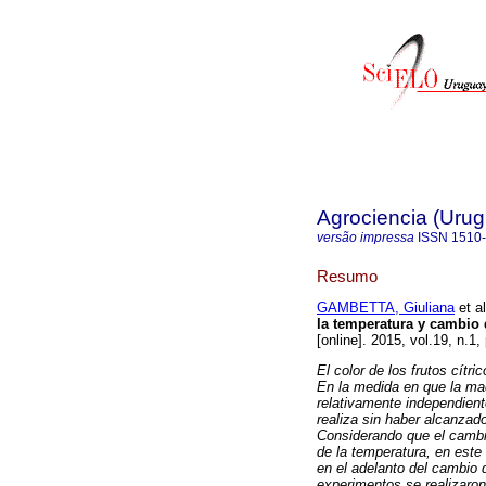
Agrociencia (Uru
versão impressa
ISSN
1510
Resumo
GAMBETTA, Giuliana
et al
la temperatura y cambio
[online]. 2015, vol.19, n.1
El color de los frutos cítr
En la medida en que la mad
relativamente independient
realiza sin haber alcanzad
Considerando que el cambio
de la temperatura, en este 
en el adelanto del cambio
experimentos se realizaro