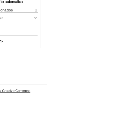
ão automática
cionados
ar
nk
a Creative Commons