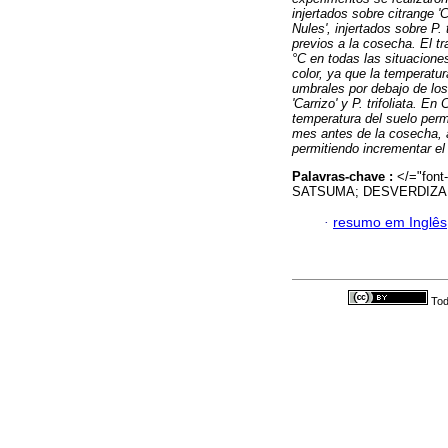
injertados sobre citrange '
Nules', injertados sobre P. 
previos a la cosecha. El t
°C en todas las situacione
color, ya que la temperatu
umbrales por debajo de los
'Carrizo' y P. trifoliata. 
temperatura del suelo per
mes antes de la cosecha, a
permitiendo incrementar e
Palavras-chave :
</="font
SATSUMA; DESVERDIZA
·
resumo em Inglês
Tod