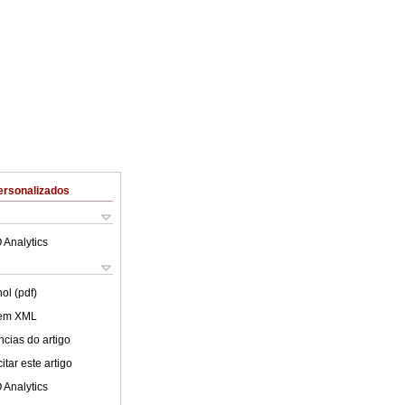
ersonalizados
 Analytics
ol (pdf)
 em XML
cias do artigo
tar este artigo
 Analytics