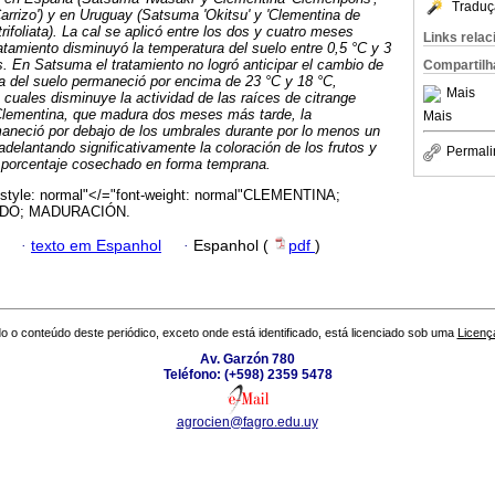
Traduç
Carrizo') y en Uruguay (Satsuma 'Okitsu' y 'Clementina de
trifoliata). La cal se aplicó entre los dos y cuatro meses
Links rela
ratamiento disminuyó la temperatura del suelo entre 0,5 °C y 3
s. En Satsuma el tratamiento no logró anticipar el cambio de
Compartilh
ra del suelo permaneció por encima de 23 °C y 18 °C,
Mais
 cuales disminuye la actividad de las raíces de citrange
En Clementina, que madura dos meses más tarde, la
Mais
maneció por debajo de los umbrales durante por lo menos un
delantando significativamente la coloración de los frutos y
Permali
l porcentaje cosechado en forma temprana.
-style: normal"</="font-weight: normal"CLEMENTINA;
DO; MADURACIÓN.
·
texto em Espanhol
·
Espanhol (
pdf
)
o o conteúdo deste periódico, exceto onde está identificado, está licenciado sob uma
Licenç
Av. Garzón 780
Teléfono: (+598) 2359 5478
agrocien@fagro.edu.uy