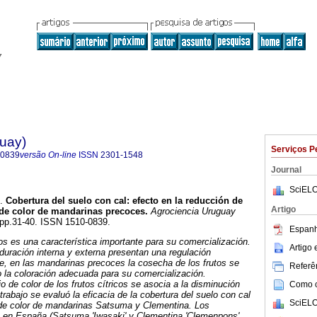
guay)
Serviços P
-0839
versão On-line
ISSN
2301-1548
Journal
SciELO
.
Cobertura del suelo con cal: efecto en la reducción de
Artigo
 de color de mandarinas precoces.
Agrociencia Uruguay
, pp.31-40. ISSN 1510-0839.
Espanh
icos es una característica importante para su comercialización.
Artigo
uración interna y externa presentan una regulación
e, en las mandarinas precoces la cosecha de los frutos se
Referên
o la coloración adecuada para su comercialización.
 de color de los frutos cítricos se asocia a la disminución
Como ci
trabajo se evaluó la eficacia de la cobertura del suelo con cal
SciELO
 de color de mandarinas Satsuma y Clementina. Los
n en España (Satsuma 'Iwasaki' y Clementina 'Clemenpons',