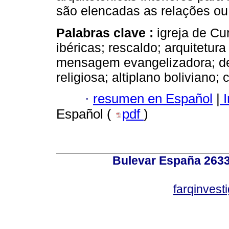
são elencadas as relações ou 
Palabras clave :
igreja de C
ibéricas; rescaldo; arquitetur
mensagem evangelizadora; de
religiosa; altiplano boliviano; 
·
resumen en Español
|
I
Español (
pdf
)
Bulevar España 2633
farqinvest