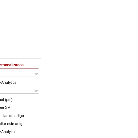
ersonalizados
 Analytics
ol (pdf)
 em XML
cias do artigo
tar este artigo
 Analytics