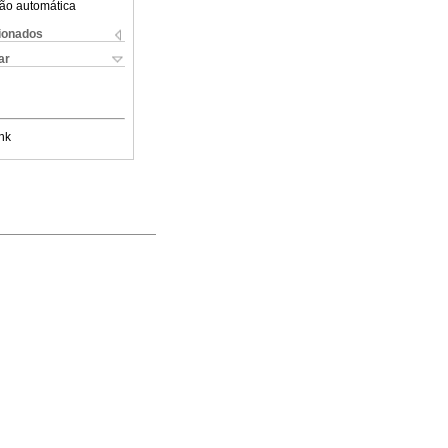
ão automática
cionados
ar
nk