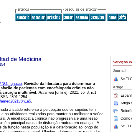
ltad de Medicina
Serviços P
254
Journal
SciELO
NO, Ignacio
.
Revisão da literatura para determinar a
Artigo
tisfação de pacientes com encefalopatia crônica não
 cirurgia multinível.
Anfamed
[online]. 2021, vol.8, n.1,
Espanh
 ISSN 2301-1254.
anfamed2021v8n1a5
.
Artigo
onada à saúde refere-se à percepção que os sujeitos têm
Referên
 e as atividades realizadas para manter ou melhorar a saúde
ral. A encefalopatia crônica não progressiva é uma lesão
Como ci
ue é a principal causa de disfunção motora em crianças. A
SciELO
 e da função nesta população é a deterioração ao longo do
 é a cirurgia multinível. Objetivo: determinar os resultados