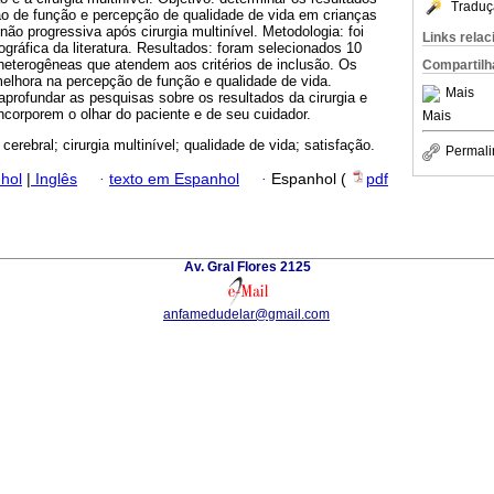
Traduç
ão de função e percepção de qualidade de vida em crianças
não progressiva após cirurgia multinível. Metodologia: foi
Links rela
ográfica da literatura. Resultados: foram selecionados 10
heterogêneas que atendem aos critérios de inclusão. Os
Compartilh
lhora na percepção de função e qualidade de vida.
Mais
profundar as pesquisas sobre os resultados da cirurgia e
corporem o olhar do paciente e de seu cuidador.
Mais
 cerebral; cirurgia multinível; qualidade de vida; satisfação.
Permali
hol
|
Inglês
·
texto em Espanhol
·
Espanhol (
pdf
Av. Gral Flores 2125
anfamedudelar@gmail.com