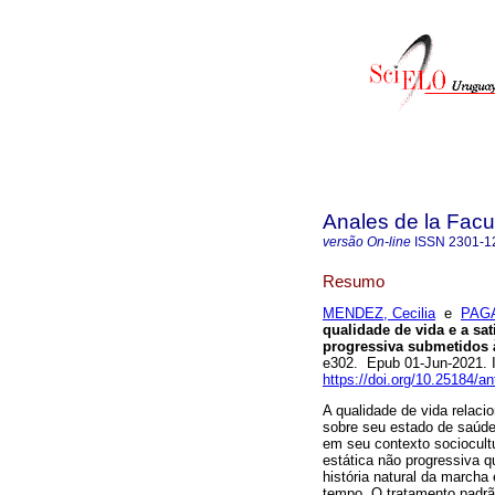
Anales de la Facu
versão On-line
ISSN
2301-1
Resumo
MENDEZ, Cecilia
e
PAGA
qualidade de vida e a sa
progressiva submetidos à
e302. Epub 01-Jun-2021.
https://doi.org/10.25184/
A qualidade de vida relaci
sobre seu estado de saúde
em seu contexto sociocultu
estática não progressiva q
história natural da marcha
tempo. O tratamento padrão