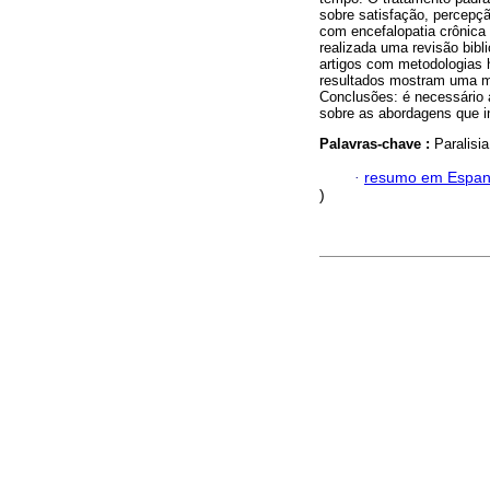
sobre satisfação, percepç
com encefalopatia crônica 
realizada uma revisão bibli
artigos com metodologias 
resultados mostram uma me
Conclusões: é necessário a
sobre as abordagens que in
Palavras-chave :
Paralisia
·
resumo em Espan
)