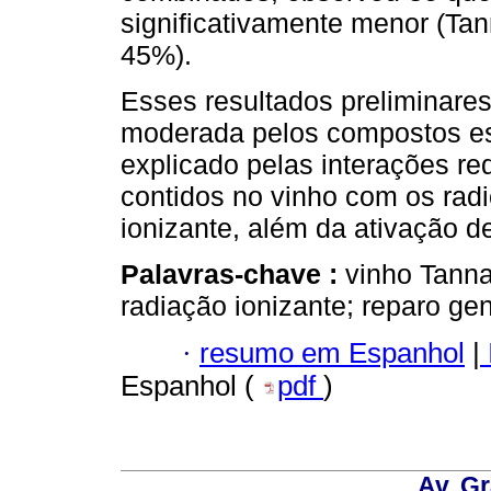
significativamente menor (Ta
45%).
Esses resultados preliminare
moderada pelos compostos es
explicado pelas interações red
contidos no vinho com os radi
ionizante, além da ativação d
Palavras-chave :
vinho Tannat
radiação ionizante; reparo ge
·
resumo em Espanhol
|
Espanhol (
pdf
)
Av. Gr