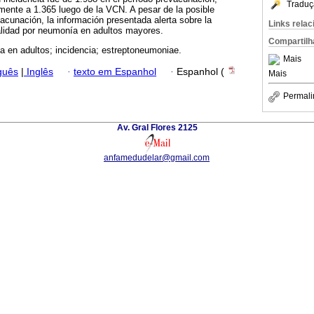
Traduç
mente a 1.365 luego de la VCN. A pesar de la posible
vacunación, la información presentada alerta sobre la
Links rela
alidad por neumonía en adultos mayores.
Compartilh
 en adultos; incidencia; estreptoneumoniae.
Mais
guês
|
Inglês
·
texto em Espanhol
·
Espanhol (
Mais
Permali
Av. Gral Flores 2125
anfamedudelar@gmail.com