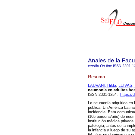
Anales de la Facu
versão On-line
ISSN
2301-1
Resumo
LAURANI, Hilda
;
LEIVAS, 
neumonía en adultos hos
ISSN 2301-1254.
https:/
La neumonía adquirida en 
pública. En América Latin
incidencia. Esta comunicac
(105 persona/año) de neum
institución médica privada 
patología, antes de la im
la infancia y luego de su 
64 años predominaron y su 