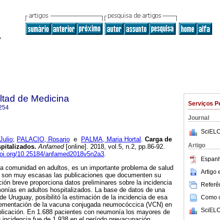
ltad de Medicina
Serviços P
254
Journal
SciELO
Julio
;
PALACIO, Rosario
e
PALMA, Maria Hortal
.
Carga de
Artigo
pitalizados.
Anfamed
[online]. 2018, vol.5, n.2, pp.86-92.
/doi.org/10.25184/anfamed2018v5n2a3
.
Espanh
la comunidad en adultos, es un importante problema de salud
Artigo
a son muy escasas las publicaciones que documenten su
ión breve proporciona datos preliminares sobre la incidencia
Referên
onías en adultos hospitalizados. La base de datos de una
de Uruguay, posibilitó la estimación de la incidencia de esa
Como ci
plementación de la vacuna conjugada neumocóccica (VCN) en
SciELO
aplicación. En 1.688 pacientes con neumonía los mayores de
incidencia fue de 1.938 en el período prevacunación,