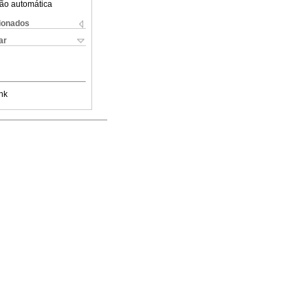
ão automática
cionados
ar
nk