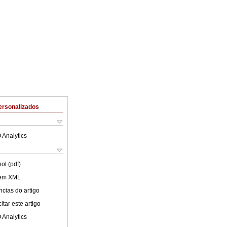
ersonalizados
 Analytics
ol (pdf)
 em XML
cias do artigo
tar este artigo
 Analytics