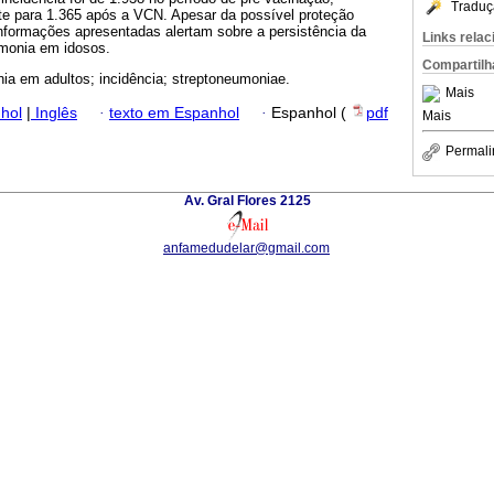
Traduç
te para 1.365 após a VCN. Apesar da possível proteção
informações apresentadas alertam sobre a persistência da
Links rela
umonia em idosos.
Compartilh
a em adultos; incidência; streptoneumoniae.
Mais
hol
|
Inglês
·
texto em Espanhol
·
Espanhol (
pdf
Mais
Permali
Av. Gral Flores 2125
anfamedudelar@gmail.com