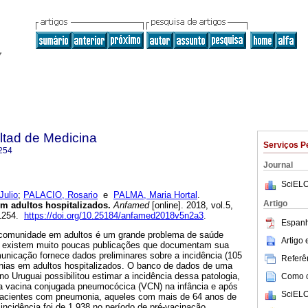
ltad de Medicina
Serviços P
254
Journal
SciELO
Julio
;
PALACIO, Rosario
e
PALMA, Maria Hortal
.
Artigo
 adultos hospitalizados.
Anfamed
[online]. 2018, vol.5,
-1254.
https://doi.org/10.25184/anfamed2018v5n2a3
.
Espanh
 comunidade em adultos é um grande problema de saúde
Artigo
na existem muito poucas publicações que documentam sua
unicação fornece dados preliminares sobre a incidência (105
Referên
nias em adultos hospitalizados. O banco de dados de uma
no Uruguai possibilitou estimar a incidência dessa patologia,
Como ci
a vacina conjugada pneumocócica (VCN) na infância e após
SciELO
pacientes com pneumonia, aqueles com mais de 64 anos de
ncidência foi de 1.938 no período de pré-vacinação,