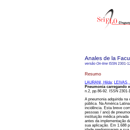
Anales de la Facu
versão On-line
ISSN
2301-1
Resumo
LAURANI, Hilda
;
LEIVAS, 
Pneumonia carregando em
n.2, pp.86-92. ISSN 2301
A pneumonia adquirida na
pública. Na América Lati
incidência. Esta breve com
pessoas / ano) de pneumo
instituição médica privada 
antes da implementação d
sua aplicação. Em 1.688 
idade predominaram e sua i