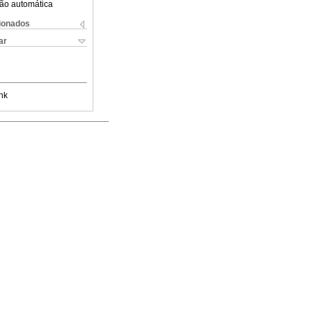
ão automática
cionados
ar
nk