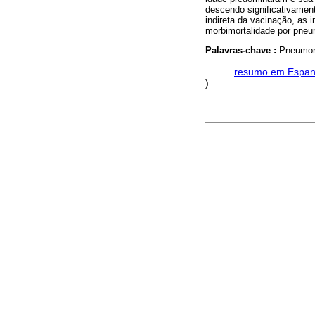
descendo significativamen
indireta da vacinação, as 
morbimortalidade por pne
Palavras-chave :
Pneumoni
·
resumo em Espan
)