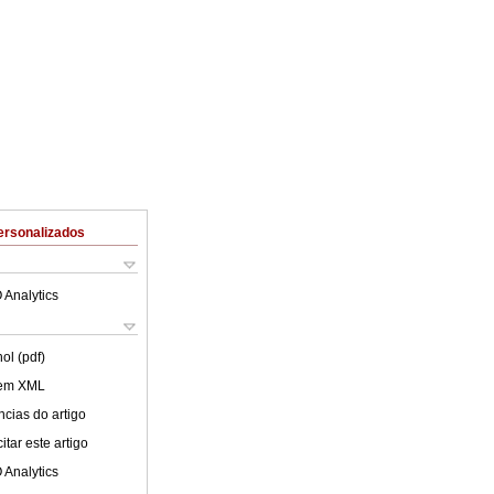
ersonalizados
 Analytics
ol (pdf)
 em XML
cias do artigo
tar este artigo
 Analytics