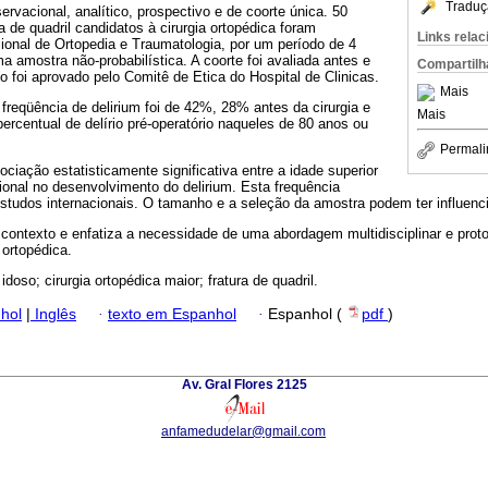
Traduç
rvacional, analítico, prospectivo e de coorte única. 50
 de quadril candidatos à cirurgia ortopédica foram
Links rela
cional de Ortopedia e Traumatologia, por um período de 4
 amostra não-probabilística. A coorte foi avaliada antes e
Compartilh
do foi aprovado pelo Comitê de Etica do Hospital de Clinicas.
Mais
freqüência de delirium foi de 42%, 28% antes da cirurgia e
Mais
ercentual de delírio pré-operatório naqueles de 80 anos ou
Permali
ação estatisticamente significativa entre a idade superior
ional no desenvolvimento do delirium. Esta frequência
studos internacionais. O tamanho e a seleção da amostra podem ter influenc
contexto e enfatiza a necessidade de uma abordagem multidisciplinar e prot
ortopédica.
 idoso; cirurgia ortopédica maior; fratura de quadril.
hol
|
Inglês
·
texto em Espanhol
·
Espanhol (
pdf
)
Av. Gral Flores 2125
anfamedudelar@gmail.com