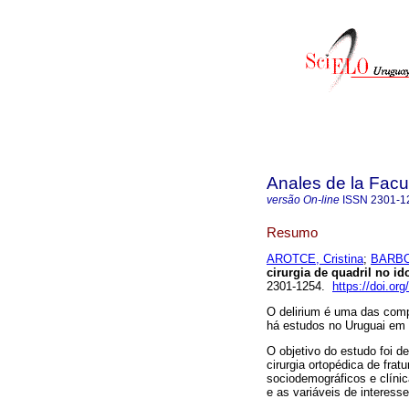
Anales de la Facu
versão On-line
ISSN
2301-1
Resumo
AROTCE, Cristina
;
BARBO
cirurgia de quadril no id
2301-1254.
https://doi.o
O delirium é uma das compl
há estudos no Uruguai em c
O objetivo do estudo foi de
cirurgia ortopédica de frat
sociodemográficos e clínic
e as variáveis de interesse