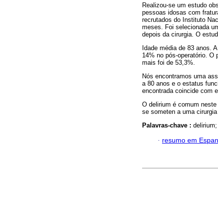
Realizou-se um estudo obse
pessoas idosas com fratura
recrutados do Instituto Na
meses. Foi selecionada uma
depois da cirurgia. O estu
Idade média de 83 anos. A 
14% no pós-operatório. O p
mais foi de 53,3%.
Nós encontramos uma associ
a 80 anos e o estatus func
encontrada coincide com e
O delirium é comum neste 
se someten a uma cirurgia 
Palavras-chave :
delirium;
·
resumo em Espan