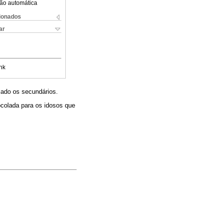
ão automática
cionados
ar
nk
iado os secundários.
ocolada para os idosos que