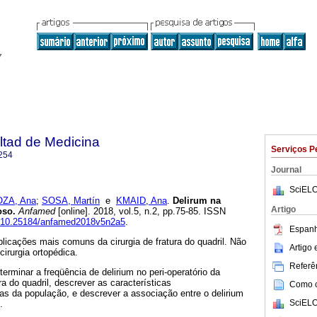
ltad de Medicina
Serviços P
254
Journal
SciELO
ZA, Ana
;
SOSA, Martín
e
KMAID, Ana
.
Delirum na
Artigo
oso.
Anfamed
[online]. 2018, vol.5, n.2, pp.75-85. ISSN
rg/10.25184/anfamed2018v5n2a5
.
Espanh
icações mais comuns da cirurgia de fratura do quadril. Não
Artigo
irurgia ortopédica.
Referên
terminar a freqüência de delirium no peri-operatório da
ura do quadril, descrever as características
Como ci
as da população, e descrever a associação entre o delirium
SciELO
.