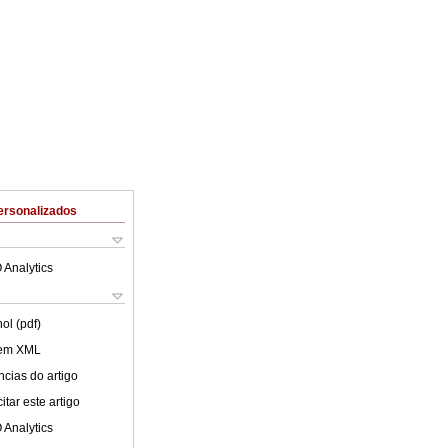
ersonalizados
 Analytics
ol (pdf)
 em XML
cias do artigo
tar este artigo
 Analytics