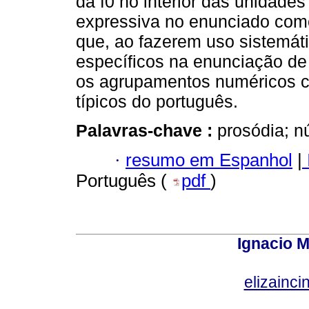
da f0 no interior das unidades
expressiva no enunciado como
que, ao fazerem uso sistemát
específicos na enunciação de
os agrupamentos numéricos c
típicos do português.
Palavras-chave :
prosódia; n
·
resumo em Espanhol
|
Português (
pdf
)
Ignacio M
elizainci