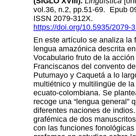
(SIGLO XVIII).
Lingüística
[onl
vol.36, n.2, pp.51-69. Epub 
ISSN 2079-312X.
https://doi.org/10.5935/2079
En este artículo se analiza la 
lengua amazónica descrita en
Vocabulario fruto de la acción
Franciscanos del convento de 
Putumayo y Caquetá a lo largo 
multiétnico y multilingüe de l
ecuato-colombiana. Se plantea
recoge una “lengua general” qu
diferentes naciones de indios
grafémica de dos manuscritos
con las funciones fonológicas