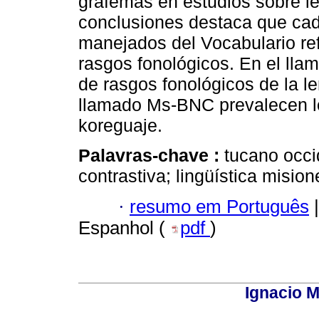
grafemas en estudios sobre l
conclusiones destaca que cad
manejados del Vocabulario ref
rasgos fonológicos. En el ll
de rasgos fonológicos de la l
llamado Ms-BNC prevalecen lo
koreguaje.
Palavras-chave :
tucano occi
contrastiva; lingüística misio
·
resumo em Português
|
Espanhol (
pdf
)
Ignacio M