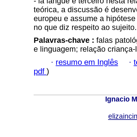
- la langue é terceiro nesta r
teórica, a discussão é desenvo
europeu e assume a hipótese 
no que diz respeito ao sujeito.
Palavras-chave :
falas patoló
e linguagem; relação criança-
·
resumo em Inglês
·
pdf
)
Ignacio M
elizainci