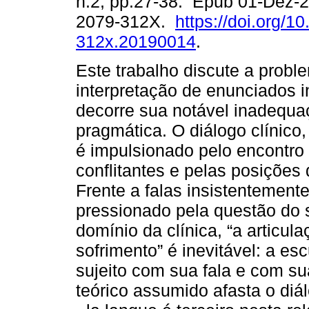
n.2, pp.27-38. Epub 01-Dez-
2079-312X.
https://doi.org/1
312x.20190014
.
Este trabalho discute a probl
interpretação de enunciados i
decorre sua notável inadequa
pragmática. O diálogo clínico
é impulsionado pelo encontro 
conflitantes e pelas posições 
Frente a falas insistentement
pressionado pela questão do s
domínio da clínica, “a articula
sofrimento” é inevitável: a esc
sujeito com sua fala e com su
teórico assumido afasta o diá