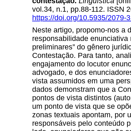
contestação.
Lingüística
[onli
vol.34, n.1, pp.88-112. ISSN
https://doi.org/10.5935/2079
Neste artigo, propomo-nos a di
responsabilidade enunciativa
preliminares” do gênero jurídi
Contestação. Para tanto, ana
engajamento do locutor enunci
advogado, e dos enunciadores
vista assumidos em uma persp
dados demonstram que a Cont
pontos de vista distintos (aut
um ponto de vista que se opõe
zonas textuais apontam, por 
responsáveis pelo conteúdo p