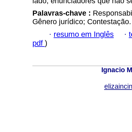
lado, enunciadores que não se
Palavras-chave :
Responsabil
Gênero jurídico; Contestação.
·
resumo em Inglês
·
pdf
)
Ignacio M
elizainci